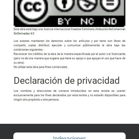
Esta obra está bajo una licencia internacional
Creative Commons Atribución-NoComercial-
SinDerivadas 4.0
.
Los autores mantienen los derechos sobre los artículos y por tanto son libres de
compartir, copiar, distribuir, ejecutar y comunicar públicamente la obra bajo las
condiciones siguientes:
Reconocer los créditos de la obra de la manera especificada por el autor o el licenciante
(pero no de una manera que sugiera que tiene su apoyo o que apoyan el uso que hace de
su obra).
No utilizar esta obra para fines comerciales.
Declaración de privacidad
Los nombres y direcciones de correo-e introducidos en esta revista se usarán
exclusivamente para los fines declarados por esta revista y no estarán disponibles para
ningún otro propósito u otra persona.
Indexaciones