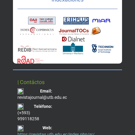
| Contáctos
Email:
revistajournal@utb.edu.ec
Teléfono:
(+593)
959118258
Web:
https://revistas.utb.edu.ec/index.php/sr/