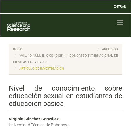
Navegación
ENTRAR
principal
Contenido
principal
Toggl
Barra
naviga
lateral
INICIO
ARCHIVOS
VOL. 10 NÚM. III CICS (2025): III CONGRESO INTERNACIONAL DE
CIENCIAS DE LA SALUD
ARTÍCULO DE INVESTIGACIÓN
Nivel de conocimiento sobre
educación sexual en estudiantes de
educación básica
Virginia Sánchez González
Universidad Técnica de Babahoyo