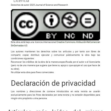
Licencia
Derechos de autor 2025 Journal of Science and Research
Esta obra está bajo una licencia internacional
Creative Commons Atribución-NoComercial-
SinDerivadas 4.0
.
Los autores mantienen los derechos sobre los artículos y por tanto son libres de
compartir, copiar, distribuir, ejecutar y comunicar públicamente la obra bajo las
condiciones siguientes:
Reconocer los créditos de la obra de la manera especificada por el autor o el licenciante
(pero no de una manera que sugiera que tiene su apoyo o que apoyan el uso que hace de
su obra).
No utilizar esta obra para fines comerciales.
Declaración de privacidad
Los nombres y direcciones de correo-e introducidos en esta revista se usarán
exclusivamente para los fines declarados por esta revista y no estarán disponibles para
ningún otro propósito u otra persona.