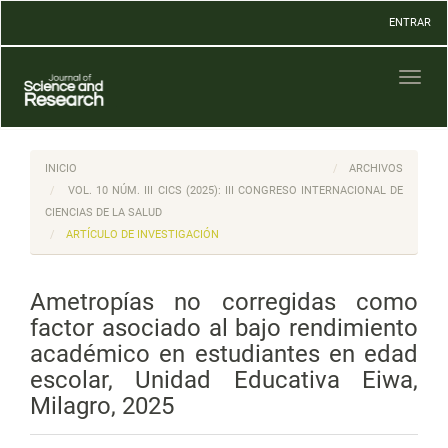
Navegación
ENTRAR
principal
Contenido
principal
Toggl
Barra
naviga
lateral
INICIO
ARCHIVOS
VOL. 10 NÚM. III CICS (2025): III CONGRESO INTERNACIONAL DE
CIENCIAS DE LA SALUD
ARTÍCULO DE INVESTIGACIÓN
Ametropías no corregidas como
factor asociado al bajo rendimiento
académico en estudiantes en edad
escolar, Unidad Educativa Eiwa,
Milagro, 2025