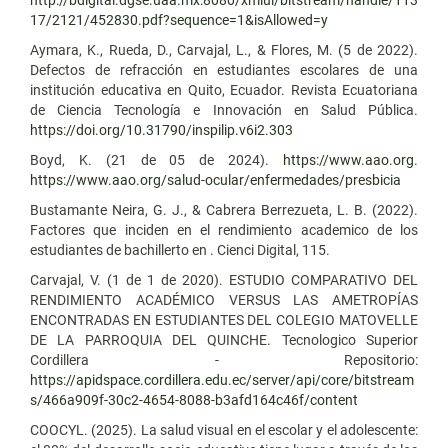
17/2121/452830.pdf?sequence=1&isAllowed=y
Aymara, K., Rueda, D., Carvajal, L., & Flores, M. (5 de 2022).
Defectos de refracción en estudiantes escolares de una
institución educativa en Quito, Ecuador. Revista Ecuatoriana
de Ciencia Tecnología e Innovación en Salud Pública.
https://doi.org/10.31790/inspilip.v6i2.303
Boyd, K. (21 de 05 de 2024).
https://www.aao.org
.
https://www.aao.org/salud-ocular/enfermedades/presbicia
Bustamante Neira, G. J., & Cabrera Berrezueta, L. B. (2022).
Factores que inciden en el rendimiento academico de los
estudiantes de bachillerto en . Cienci Digital, 115.
Carvajal, V. (1 de 1 de 2020). ESTUDIO COMPARATIVO DEL
RENDIMIENTO ACADÉMICO VERSUS LAS AMETROPÍAS
ENCONTRADAS EN ESTUDIANTES DEL COLEGIO MATOVELLE
DE LA PARROQUIA DEL QUINCHE. Tecnologico Superior
Cordillera - Repositorio:
https://apidspace.cordillera.edu.ec/server/api/core/bitstream
s/466a909f-30c2-4654-8088-b3afd164c46f/content
COOCYL. (2025). La salud visual en el escolar y el adolescente: