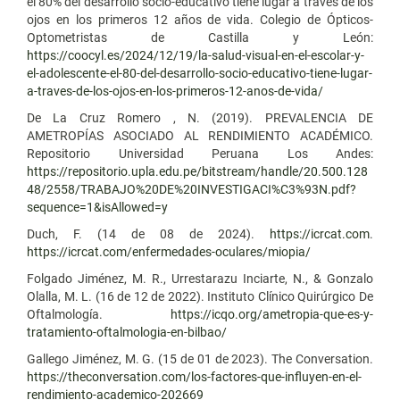
el 80% del desarrollo socio-educativo tiene lugar a través de los
ojos en los primeros 12 años de vida. Colegio de Ópticos-
Optometristas de Castilla y León:
https://coocyl.es/2024/12/19/la-salud-visual-en-el-escolar-y-
el-adolescente-el-80-del-desarrollo-socio-educativo-tiene-lugar-
a-traves-de-los-ojos-en-los-primeros-12-anos-de-vida/
De La Cruz Romero , N. (2019). PREVALENCIA DE
AMETROPÍAS ASOCIADO AL RENDIMIENTO ACADÉMICO.
Repositorio Universidad Peruana Los Andes:
https://repositorio.upla.edu.pe/bitstream/handle/20.500.128
48/2558/TRABAJO%20DE%20INVESTIGACI%C3%93N.pdf?
sequence=1&isAllowed=y
Duch, F. (14 de 08 de 2024).
https://icrcat.com
.
https://icrcat.com/enfermedades-oculares/miopia/
Folgado Jiménez, M. R., Urrestarazu Inciarte, N., & Gonzalo
Olalla, M. L. (16 de 12 de 2022). Instituto Clínico Quirúrgico De
Oftalmología.
https://icqo.org/ametropia-que-es-y-
tratamiento-oftalmologia-en-bilbao/
Gallego Jiménez, M. G. (15 de 01 de 2023). The Conversation.
https://theconversation.com/los-factores-que-influyen-en-el-
rendimiento-academico-202669