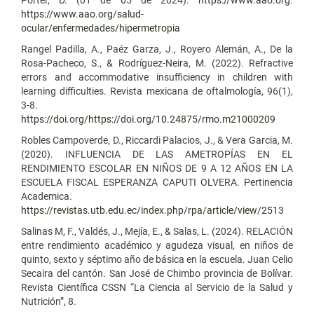
https://www.aao.org/salud-
ocular/enfermedades/hipermetropia
Rangel Padilla, A., Paéz Garza, J., Royero Alemán, A., De la
Rosa-Pacheco, S., & Rodríguez-Neira, M. (2022). Refractive
errors and accommodative insufficiency in children with
learning difficulties. Revista mexicana de oftalmología, 96(1),
3-8.
https://doi.org/https://doi.org/10.24875/rmo.m21000209
Robles Campoverde, D., Riccardi Palacios, J., & Vera Garcia, M.
(2020). INFLUENCIA DE LAS AMETROPÍAS EN EL
RENDIMIENTO ESCOLAR EN NIÑOS DE 9 A 12 AÑOS EN LA
ESCUELA FISCAL ESPERANZA CAPUTI OLVERA. Pertinencia
Academica.
https://revistas.utb.edu.ec/index.php/rpa/article/view/2513
Salinas M, F., Valdés, J., Mejía, E., & Salas, L. (2024). RELACIÓN
entre rendimiento académico y agudeza visual, en niños de
quinto, sexto y séptimo año de básica en la escuela. Juan Celio
Secaira del cantón. San José de Chimbo provincia de Bolívar.
Revista Científica CSSN “La Ciencia al Servicio de la Salud y
Nutrición”, 8.