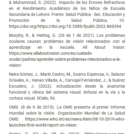
& Muhammad, S. (2022). Impacto de los Errores Refractivos
en el Rendimiento Académico de los Niños de Escuela
Secundaria de Lahore. Frente. Salud Pública - Sec. Educación y
Promoción de la Salud Pública, 10.
https://doi.org/https://doi.org/10.3389/fpubh.2022.869294
Murphy, R., & Heiting, G. (26 de 1 de 2021). Los problemas
oculares causan problemas de visión relacionados con el
aprendizaje en la escuela. All About Vision:
https://www.allaboutvision.com/es/cuidado-
ocular/padres/aprender-sobre-problemas-relacionados-a-la-
vision/
Neira Gómez, J., Marín Castro, M., Guerra Espinosa, V., Salazar
Grisales, A., Henao Villada, A., Carvajal Fernández, J., & Suárez
Escudero, J. (2022). Actualización desde la anatomía
funcional y clínica del sistema visual: énfasis en la vía y la
corteza visual. SCielo, 96.
OMS. (8 de 9 de 2019). La OMS presenta el primer Informe
mundial sobre la visión. Organización Mundial de La Salud
OMS:
https://www.who.int/es/news/item/08-10-2019-who-
launches-first-world-report-on-vision
Porter, D. (01 de 05 de 2024).
https://www.aao.org
.