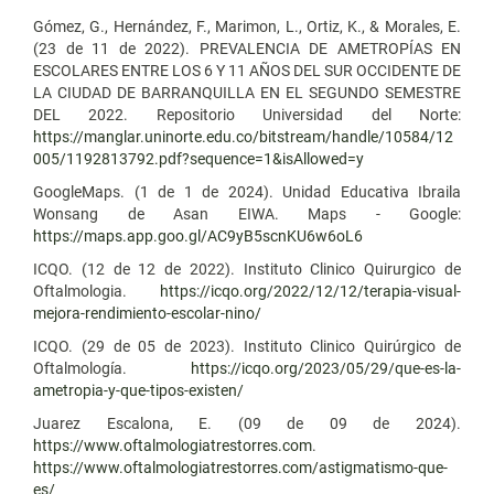
Gómez, G., Hernández, F., Marimon, L., Ortiz, K., & Morales, E.
(23 de 11 de 2022). PREVALENCIA DE AMETROPÍAS EN
ESCOLARES ENTRE LOS 6 Y 11 AÑOS DEL SUR OCCIDENTE DE
LA CIUDAD DE BARRANQUILLA EN EL SEGUNDO SEMESTRE
DEL 2022. Repositorio Universidad del Norte:
https://manglar.uninorte.edu.co/bitstream/handle/10584/12
005/1192813792.pdf?sequence=1&isAllowed=y
GoogleMaps. (1 de 1 de 2024). Unidad Educativa Ibraila
Wonsang de Asan EIWA. Maps - Google:
https://maps.app.goo.gl/AC9yB5scnKU6w6oL6
ICQO. (12 de 12 de 2022). Instituto Clinico Quirurgico de
Oftalmologia.
https://icqo.org/2022/12/12/terapia-visual-
mejora-rendimiento-escolar-nino/
ICQO. (29 de 05 de 2023). Instituto Clinico Quirúrgico de
Oftalmología.
https://icqo.org/2023/05/29/que-es-la-
ametropia-y-que-tipos-existen/
Juarez Escalona, E. (09 de 09 de 2024).
https://www.oftalmologiatrestorres.com
.
https://www.oftalmologiatrestorres.com/astigmatismo-que-
es/