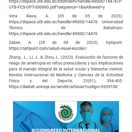
https://dspace.utb.edu.ec/bitstream/handle/49000/14476/P-
UTB-FCS-OPT-000060.pdf?sequence=1&isAllowed=y
Vera Álava, A. (05 de 05 de 2023).
https://dspace.utb.edu.ec/handle/49000/14476
. Universidad
Técnica de Babahoyo:
https://dspace.utb.edu.ec/handle/49000/14476
Zaben, A. (28 de 08 de 2023). Optipunt.
https://optipunt.com/salud-visual-escolar/
Zhang , L., Li, J., & Zhou, L. (2023). Evaluación de factores de
riesgo de ametropía en niños preescolares y sus implicaciones
para el manejo integral de la salud ocular y bienestar mental.
Revista Internacional de Medicina y Ciencias de la Actividad
Física y del Deporte, 23(91), 394-405.
https://dialnet.unirioja.es/servlet/articulo?codigo=9329100