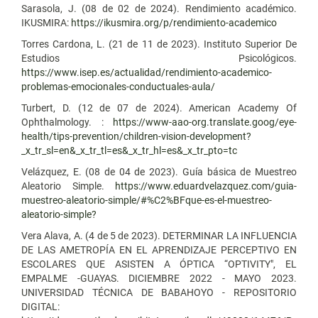
Sarasola, J. (08 de 02 de 2024). Rendimiento académico.
IKUSMIRA:
https://ikusmira.org/p/rendimiento-academico
Torres Cardona, L. (21 de 11 de 2023). Instituto Superior De
Estudios Psicológicos.
https://www.isep.es/actualidad/rendimiento-academico-
problemas-emocionales-conductuales-aula/
Turbert, D. (12 de 07 de 2024). American Academy Of
Ophthalmology. :
https://www-aao-org.translate.goog/eye-
health/tips-prevention/children-vision-development?
_x_tr_sl=en&_x_tr_tl=es&_x_tr_hl=es&_x_tr_pto=tc
Velázquez, E. (08 de 04 de 2023). Guía básica de Muestreo
Aleatorio Simple.
https://www.eduardvelazquez.com/guia-
muestreo-aleatorio-simple/#%C2%BFque-es-el-muestreo-
aleatorio-simple?
Vera Alava, A. (4 de 5 de 2023). DETERMINAR LA INFLUENCIA
DE LAS AMETROPÍA EN EL APRENDIZAJE PERCEPTIVO EN
ESCOLARES QUE ASISTEN A ÓPTICA “OPTIVITY", EL
EMPALME -GUAYAS. DICIEMBRE 2022 - MAYO 2023.
UNIVERSIDAD TÉCNICA DE BABAHOYO - REPOSITORIO
DIGITAL: