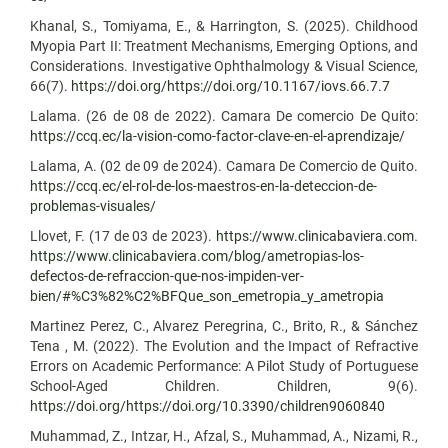
Khanal, S., Tomiyama, E., & Harrington, S. (2025). Childhood
Myopia Part II: Treatment Mechanisms, Emerging Options, and
Considerations. Investigative Ophthalmology & Visual Science,
66(7).
https://doi.org/https://doi.org/10.1167/iovs.66.7.7
Lalama. (26 de 08 de 2022). Camara De comercio De Quito:
https://ccq.ec/la-vision-como-factor-clave-en-el-aprendizaje/
Lalama, A. (02 de 09 de 2024). Camara De Comercio de Quito.
https://ccq.ec/el-rol-de-los-maestros-en-la-deteccion-de-
problemas-visuales/
Llovet, F. (17 de 03 de 2023).
https://www.clinicabaviera.com
.
https://www.clinicabaviera.com/blog/ametropias-los-
defectos-de-refraccion-que-nos-impiden-ver-
bien/#%C3%82%C2%BFQue_son_emetropia_y_ametropia
Martinez Perez, C., Alvarez Peregrina, C., Brito, R., & Sánchez
Tena , M. (2022). The Evolution and the Impact of Refractive
Errors on Academic Performance: A Pilot Study of Portuguese
School-Aged Children. Children, 9(6).
https://doi.org/https://doi.org/10.3390/children9060840
Muhammad, Z., Intzar, H., Afzal, S., Muhammad, A., Nizami, R.,