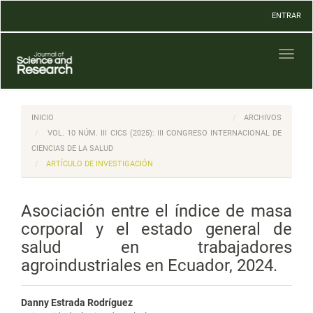
Navegación
ENTRAR
principal
Contenido
principal
Toggl
Barra
naviga
lateral
INICIO
ARCHIVOS
VOL. 10 NÚM. III CICS (2025): III CONGRESO INTERNACIONAL DE
CIENCIAS DE LA SALUD
ARTÍCULO DE INVESTIGACIÓN
Asociación entre el índice de masa
corporal y el estado general de
salud en trabajadores
agroindustriales en Ecuador, 2024.
Danny Estrada Rodríguez