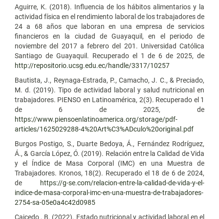
Aguirre, K. (2018). Influencia de los hábitos alimentarios y la
actividad física en el rendimiento laboral de los trabajadores de
24 a 68 años que laboran en una empresa de servicios
financieros en la ciudad de Guayaquil, en el periodo de
noviembre del 2017 a febrero del 201. Universidad Católica
Santiago de Guayaquil. Recuperado el 1 de 6 de 2025, de
http://repositorio.ucsg.edu.ec/handle/3317/10257
Bautista, J., Reynaga-Estrada, P., Camacho, J. C., & Preciado,
M. d. (2019). Tipo de actividad laboral y salud nutricional en
trabajadores. PIENSO en Latinoamérica, 2(3). Recuperado el 1
de 6 de 2025, de
https://www.piensoenlatinoamerica.org/storage/pdf-
articles/1625029288-4%20Art%C3%ADculo%20original.pdf
Burgos Postigo, S., Duarte Bedoya, Á., Fernández Rodríguez,
Á., & García López, Ó. (2019). Relación entre la Calidad de Vida
y el Índice de Masa Corporal (IMC) en una Muestra de
Trabajadores. Kronos, 18(2). Recuperado el 18 de 6 de 2024,
de
https://g-se.com/relacion-entre-la-calidad-de-vida-y-el-
indice-de-masa-corporal-imc-en-una-muestra-de-trabajadores-
2754-sa-05e0a4c42d0985
Caicedo , B. (2022). Estado nutricional y actividad laboral en el