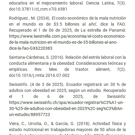
educativa en el mejoramiento laboral. Ciencia Latina, 7(3).
doi:10.37811/cl_rcm.v7i3.6581
Rodríguez , M. (2024). El costo económico de la mala nutrición
en el mundo es de $3.5 billones al año’, dice la FAO.
Recuperado el 1 de 06 de 2025, de La estrella de Panamá:
https://www.laestrella.com.pa/economia/el-costo-economico-
de-la-mala-nutricion-en-el-mundo-es-de-35-billones-al-ano-
dice-la-fao-GX6220383
Santana-Cárdenas, S. (2016). Relación del estrés laboral con la
conducta alimentaria y la obesidad: Consideraciones teóricas y
empíricas. Rev. Mex. de trastor. aliment, 7(2).
doi:10.1016/j.rmta.2016.07.002
Swissinfo. (4 de 3 de 2025). Ecuador registrará un 30 % de
adultos con obesidad en 2025, según un estudio. Recuperado
el 1 de 6 de 2025, de Swissinfo:
https://www.swissinfo.ch/spa/ecuador-registrar%C3%A1-un-
30-%25-de-adultos-con-obesidad-en-2025%2C-seg%C3%BAn-
un-estudio/88957723
Viera, C., Urrutia, O., & García, G. (2018). Actividad física y
estado nutricional en trabajadoras mayores de 50 años de la