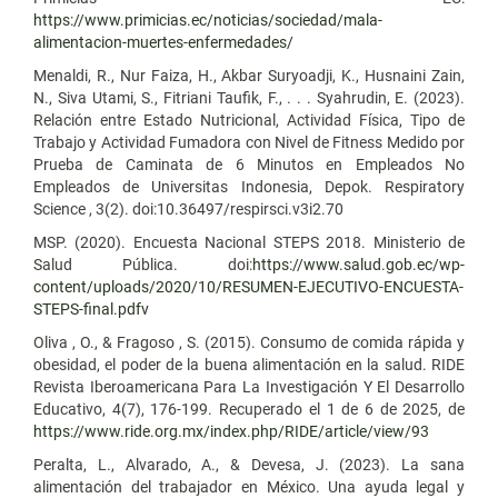
https://www.primicias.ec/noticias/sociedad/mala-
alimentacion-muertes-enfermedades/
Menaldi, R., Nur Faiza, H., Akbar Suryoadji, K., Husnaini Zain,
N., Siva Utami, S., Fitriani Taufik, F., . . . Syahrudin, E. (2023).
Relación entre Estado Nutricional, Actividad Física, Tipo de
Trabajo y Actividad Fumadora con Nivel de Fitness Medido por
Prueba de Caminata de 6 Minutos en Empleados No
Empleados de Universitas Indonesia, Depok. Respiratory
Science , 3(2). doi:10.36497/respirsci.v3i2.70
MSP. (2020). Encuesta Nacional STEPS 2018. Ministerio de
Salud Pública. doi:
https://www.salud.gob.ec/wp-
content/uploads/2020/10/RESUMEN-EJECUTIVO-ENCUESTA-
STEPS-final.pdfv
Oliva , O., & Fragoso , S. (2015). Consumo de comida rápida y
obesidad, el poder de la buena alimentación en la salud. RIDE
Revista Iberoamericana Para La Investigación Y El Desarrollo
Educativo, 4(7), 176-199. Recuperado el 1 de 6 de 2025, de
https://www.ride.org.mx/index.php/RIDE/article/view/93
Peralta, L., Alvarado, A., & Devesa, J. (2023). La sana
alimentación del trabajador en México. Una ayuda legal y