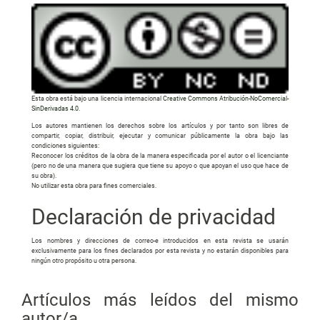
Esta obra está bajo una licencia internacional
Creative Commons Atribución-NoComercial-
SinDerivadas 4.0
.
Los autores mantienen los derechos sobre los artículos y por tanto son libres de
compartir, copiar, distribuir, ejecutar y comunicar públicamente la obra bajo las
condiciones siguientes:
Reconocer los créditos de la obra de la manera especificada por el autor o el licenciante
(pero no de una manera que sugiera que tiene su apoyo o que apoyan el uso que hace de
su obra).
No utilizar esta obra para fines comerciales.
Declaración de privacidad
Los nombres y direcciones de correo-e introducidos en esta revista se usarán
exclusivamente para los fines declarados por esta revista y no estarán disponibles para
ningún otro propósito u otra persona.
Artículos más leídos del mismo
autor/a