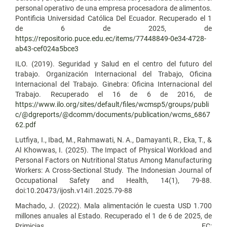
personal operativo de una empresa procesadora de alimentos.
Pontificia Universidad Católica Del Ecuador. Recuperado el 1
de 6 de 2025, de
https://repositorio.puce.edu.ec/items/77448849-0e34-4728-
ab43-cef024a5bce3
ILO. (2019). Seguridad y Salud en el centro del futuro del
trabajo. Organización Internacional del Trabajo, Oficina
Internacional del Trabajo. Ginebra: Oficina Internacional del
Trabajo. Recuperado el 16 de 6 de 2016, de
https://www.ilo.org/sites/default/files/wcmsp5/groups/publi
c/@dgreports/@dcomm/documents/publication/wcms_6867
62.pdf
Lutfiya, I., Ibad, M., Rahmawati, N. A., Damayanti, R., Eka, T., &
Al Khowwas, I. (2025). The Impact of Physical Workload and
Personal Factors on Nutritional Status Among Manufacturing
Workers: A Cross-Sectional Study. The Indonesian Journal of
Occupational Safety and Health, 14(1), 79-88.
doi:10.20473/ijosh.v14i1.2025.79-88
Machado, J. (2022). Mala alimentación le cuesta USD 1.700
millones anuales al Estado. Recuperado el 1 de 6 de 2025, de
Primicias EC: