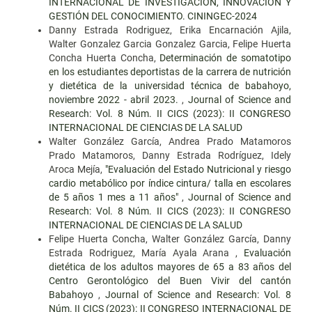
INTERNACIONAL DE INVESTIGACIÓN, INNOVACIÓN Y
GESTIÓN DEL CONOCIMIENTO. CININGEC-2024
Danny Estrada Rodriguez, Erika Encarnación Ajila,
Walter Gonzalez Garcia Gonzalez Garcia, Felipe Huerta
Concha Huerta Concha,
Determinación de somatotipo
en los estudiantes deportistas de la carrera de nutrición
y dietética de la universidad técnica de babahoyo,
noviembre 2022 - abril 2023.
,
Journal of Science and
Research: Vol. 8 Núm. II CICS (2023): II CONGRESO
INTERNACIONAL DE CIENCIAS DE LA SALUD
Walter González García, Andrea Prado Matamoros
Prado Matamoros, Danny Estrada Rodríguez, Idely
Aroca Mejía,
"Evaluación del Estado Nutricional y riesgo
cardio metabólico por índice cintura/ talla en escolares
de 5 años 1 mes a 11 años"
,
Journal of Science and
Research: Vol. 8 Núm. II CICS (2023): II CONGRESO
INTERNACIONAL DE CIENCIAS DE LA SALUD
Felipe Huerta Concha, Walter González García, Danny
Estrada Rodriguez, María Ayala Arana ,
Evaluación
dietética de los adultos mayores de 65 a 83 años del
Centro Gerontológico del Buen Vivir del cantón
Babahoyo
,
Journal of Science and Research: Vol. 8
Núm. II CICS (2023): II CONGRESO INTERNACIONAL DE