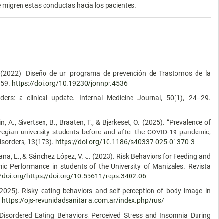
e migren estas conductas hacia los pacientes.
.
I. (2022). Diseño de un programa de prevención de Trastornos de la
159.
https://doi.org/10.19230/jonnpr.4536
ers: a clinical update. Internal Medicine Journal, 50(1), 24–29.
, A., Sivertsen, B., Braaten, T., & Bjerkeset, O. (2025). “Prevalence of
egian university students before and after the COVID-19 pandemic,
isorders, 13(173).
https://doi.org/10.1186/s40337-025-01370-3
dana, L., & Sánchez López, V. J. (2023). Risk Behaviors for Feeding and
ic Performance in students of the University of Manizales. Revista
//doi.org/https://doi.org/10.55611/reps.3402.06
(2025). Risky eating behaviors and self-perception of body image in
.
https://ojs-revunidadsanitaria.com.ar/index.php/rus/
. Disordered Eating Behaviors, Perceived Stress and Insomnia During