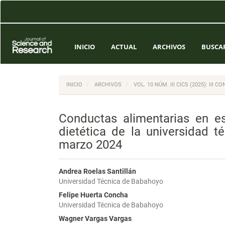
Navegación
principal
Contenido
principal
Barra
INICIO
ACTUAL
ARCHIVOS
BUSCA
lateral
INICIO
ARCHIVOS
VOL. 10 NÚM. III CICS (2025): II
Conductas alimentarias en es
dietética de la universidad 
marzo 2024
Andrea Roelas Santillán
Universidad Técnica de Babahoyo
Felipe Huerta Concha
Universidad Técnica de Babahoyo
Wagner Vargas Vargas