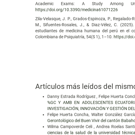
Academic Exams: A Study Among Univer
https://doi.org/10.3390/medicina61071226
Zila-Velasque, J. P., Grados-Espinoza, P., Regalado-R
M., Sifuentes-Rosales, J., & Diaz-Vélez, C. (2025
estudiantes de medicina humana del perú en el con
Colombiana de Psiquiatría, 54(S 1), 1–10.
https://do
Artículos más leídos del mism
Danny Estrada Rodríguez , Felipe Huerta Con
%GC Y AMB EN ADOLESCENTES ECUATORI
INVESTIGACIÓN, INNOVACIÓN Y GESTIÓN DE
Felipe Huerta Concha, Walter González Garcí
Gerontológico del Buen Vivir del cantón Baba
Wilma Campoverde Celi , Andrea Roelas Sant
ciencias de la salud de la universidad técn