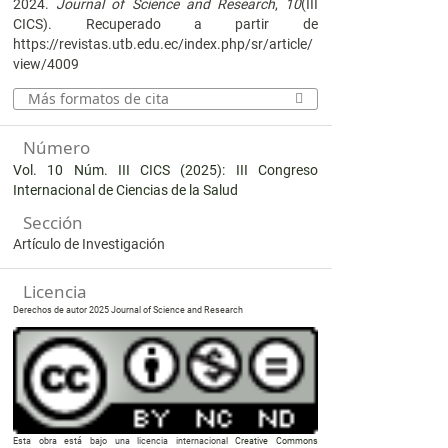
2024.
Journal of Science and Research
,
10
(III
CICS). Recuperado a partir de
https://revistas.utb.edu.ec/index.php/sr/article/
view/4009
Más formatos de cita
Número
Vol. 10 Núm. III CICS (2025): III Congreso
Internacional de Ciencias de la Salud
Sección
Artículo de Investigación
Licencia
Derechos de autor 2025 Journal of Science and Research
Esta obra está bajo una licencia internacional
Creative Commons