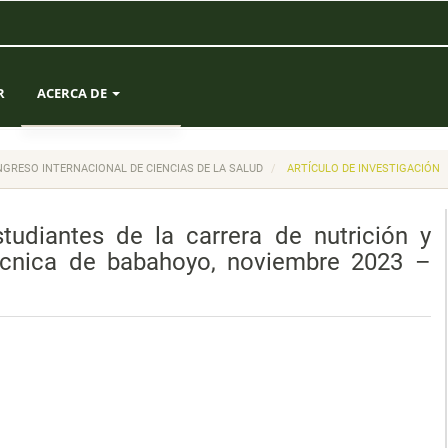
R
ACERCA DE
SOBRE LA REVISTA
I CONGRESO INTERNACIONAL DE CIENCIAS DE LA SALUD
ARTÍCULO DE INVESTIGACIÓN
ENVÍOS
tudiantes de la carrera de nutrición y
EQUIPO EDITORIAL
técnica de babahoyo, noviembre 2023 –
ESTADÍSTICAS
CONTACTO