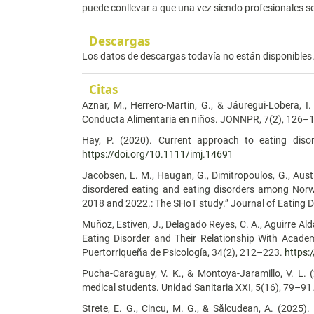
puede conllevar a que una vez siendo profesionales s
Descargas
Los datos de descargas todavía no están disponibles
Citas
Aznar, M., Herrero-Martin, G., & Jáuregui-Lobera, 
Conducta Alimentaria en niños. JONNPR, 7(2), 126–
Hay, P. (2020). Current approach to eating disord
https://doi.org/10.1111/imj.14691
Jacobsen, L. M., Haugan, G., Dimitropoulos, G., Austin
disordered eating and eating disorders among Norw
2018 and 2022.: The SHoT study.” Journal of Eating D
Muñoz, Estiven, J., Delagado Reyes, C. A., Aguirre Al
Eating Disorder and Their Relationship With Academ
Puertorriqueña de Psicología, 34(2), 212–223.
https:
Pucha-Caraguay, V. K., & Montoya-Jaramillo, V. L. 
medical students. Unidad Sanitaria XXI, 5(16), 79–91
Strete, E. G., Cincu, M. G., & Sălcudean, A. (2025)