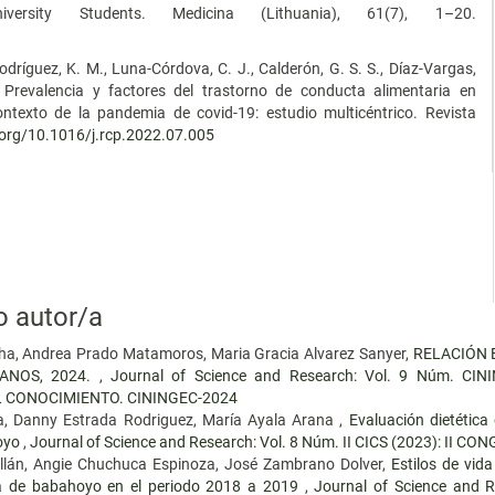
sity Students. Medicina (Lithuania), 61(7), 1–20.
odríguez, K. M., Luna-Córdova, C. J., Calderón, G. S. S., Díaz-Vargas,
). Prevalencia y factores del trastorno de conducta alimentaria en
texto de la pandemia de covid-19: estudio multicéntrico. Revista
i.org/10.1016/j.rcp.2022.07.005
o autor/a
cha, Andrea Prado Matamoros, Maria Gracia Alvarez Sanyer,
RELACIÓN 
ANOS, 2024.
,
Journal of Science and Research: Vol. 9 Núm. CI
L CONOCIMIENTO. CININGEC-2024
a, Danny Estrada Rodriguez, María Ayala Arana ,
Evaluación dietétic
hoyo
,
Journal of Science and Research: Vol. 8 Núm. II CICS (2023): I
illán, Angie Chuchuca Espinoza, José Zambrano Dolver,
Estilos de vida
ica de babahoyo en el periodo 2018 a 2019
,
Journal of Science and R