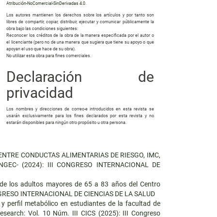
Atribución-NoComercial-SinDerivadas 4.0
.
Los autores mantienen los derechos sobre los artículos y por tanto son
libres de compartir, copiar, distribuir, ejecutar y comunicar públicamente la
obra bajo las condiciones siguientes:
Reconocer los créditos de la obra de la manera especificada por el autor o
el licenciante (pero no de una manera que sugiera que tiene su apoyo o que
apoyan el uso que hace de su obra).
No utilizar esta obra para fines comerciales.
Declaración de
privacidad
Los nombres y direcciones de correo-e introducidos en esta revista se
usarán exclusivamente para los fines declarados por esta revista y no
estarán disponibles para ningún otro propósito u otra persona.
ENTRE CONDUCTAS ALIMENTARIAS DE RIESGO, IMC,
NINGEC- (2024): III CONGRESO INTERNACIONAL DE
a de los adultos mayores de 65 a 83 años del Centro
I CONGRESO INTERNACIONAL DE CIENCIAS DE LA SALUD
 y perfil metabólico en estudiantes de la facultad de
esearch: Vol. 10 Núm. III CICS (2025): III Congreso