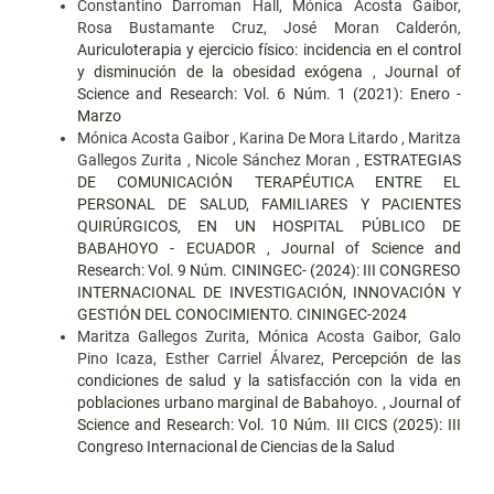
Constantino Darroman Hall, Mónica Acosta Gaibor,
Rosa Bustamante Cruz, José Moran Calderón,
Auriculoterapia y ejercicio físico: incidencia en el control
y disminución de la obesidad exógena
,
Journal of
Science and Research: Vol. 6 Núm. 1 (2021): Enero -
Marzo
Mónica Acosta Gaibor , Karina De Mora Litardo , Maritza
Gallegos Zurita , Nicole Sánchez Moran ,
ESTRATEGIAS
DE COMUNICACIÓN TERAPÉUTICA ENTRE EL
PERSONAL DE SALUD, FAMILIARES Y PACIENTES
QUIRÚRGICOS, EN UN HOSPITAL PÚBLICO DE
BABAHOYO - ECUADOR
,
Journal of Science and
Research: Vol. 9 Núm. CININGEC- (2024): III CONGRESO
INTERNACIONAL DE INVESTIGACIÓN, INNOVACIÓN Y
GESTIÓN DEL CONOCIMIENTO. CININGEC-2024
Maritza Gallegos Zurita, Mónica Acosta Gaibor, Galo
Pino Icaza, Esther Carriel Álvarez,
Percepción de las
condiciones de salud y la satisfacción con la vida en
poblaciones urbano marginal de Babahoyo.
,
Journal of
Science and Research: Vol. 10 Núm. III CICS (2025): III
Congreso Internacional de Ciencias de la Salud