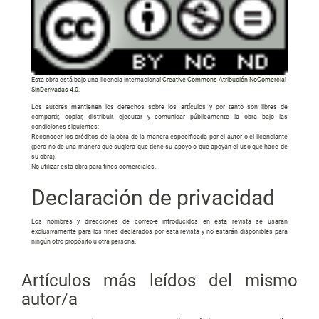
Esta obra está bajo una licencia internacional
Creative Commons Atribución-NoComercial-
SinDerivadas 4.0
.
Los autores mantienen los derechos sobre los artículos y por tanto son libres de
compartir, copiar, distribuir, ejecutar y comunicar públicamente la obra bajo las
condiciones siguientes:
Reconocer los créditos de la obra de la manera especificada por el autor o el licenciante
(pero no de una manera que sugiera que tiene su apoyo o que apoyan el uso que hace de
su obra).
No utilizar esta obra para fines comerciales.
Declaración de privacidad
Los nombres y direcciones de correo-e introducidos en esta revista se usarán
exclusivamente para los fines declarados por esta revista y no estarán disponibles para
ningún otro propósito u otra persona.
Artículos más leídos del mismo
autor/a