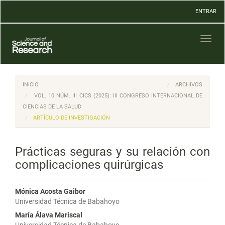
Navegación
ENTRAR
principal
Contenido
principal
Toggl
Barra
naviga
lateral
INICIO
ARCHIVOS
VOL. 10 NÚM. III CICS (2025): III CONGRESO INTERNACIONAL DE
CIENCIAS DE LA SALUD
ARTÍCULO DE INVESTIGACIÓN
Prácticas seguras y su relación con
complicaciones quirúrgicas
Mónica Acosta Gaibor
Universidad Técnica de Babahoyo
María Álava Mariscal