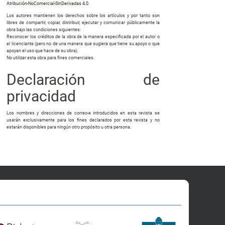
Atribución-NoComercial-SinDerivadas 4.0
.
Los autores mantienen los derechos sobre los artículos y por tanto son
libres de compartir, copiar, distribuir, ejecutar y comunicar públicamente la
obra bajo las condiciones siguientes:
Reconocer los créditos de la obra de la manera especificada por el autor o
el licenciante (pero no de una manera que sugiera que tiene su apoyo o que
apoyan el uso que hace de su obra).
No utilizar esta obra para fines comerciales.
Declaración de
privacidad
Los nombres y direcciones de correo-e introducidos en esta revista se
usarán exclusivamente para los fines declarados por esta revista y no
estarán disponibles para ningún otro propósito u otra persona.