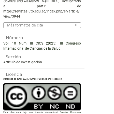
Science and Research
,
10
(III CICS). Recuperado
a partir de
https://revistas.utb.edu.ec/index.php/sr/article/
view/3944
Más formatos de cita
Número
Vol. 10 Núm. III CICS (2025): III Congreso
Internacional de Ciencias de la Salud
Sección
Artículo de Investigación
Licencia
Derechos de autor 2025 Journal of Science and Research
Esta obra está bajo una licencia internacional
Creative Commons