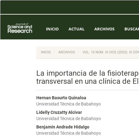
Navegación
principal
Contenido
principal
Barra
INICIO
ACTUAL
ARCHIVOS
BUSCA
lateral
INICIO
ARCHIVOS
VOL. 10 NÚM. III CICS (2025): II
La importancia de la fisiotera
transversal en una clínica de 
Hernan Basurto Quinaloa
Universidad Técnica de Babahoyo
Lidelly Cruzatty Alcivar
Universidad Técnica de Babahoyo
Benjamín Andrade Hidalgo
Universidad Técnica de Babahoyo