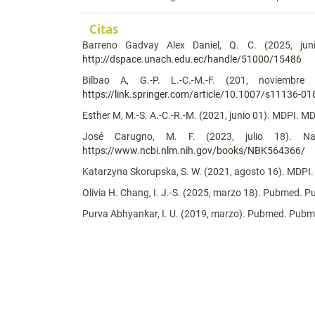
Citas
Barreno Gadvay Alex Daniel, Q. C. (2025, juni
http://dspace.unach.edu.ec/handle/51000/15486
Bilbao A, G.-P. L.-C.-M.-F. (201, noviembre
https://link.springer.com/article/10.1007/s11136-01
Esther M, M.-S. A.-C.-R.-M. (2021, junio 01). MDPI. M
José Carugno, M. F. (2023, julio 18). Nati
https://www.ncbi.nlm.nih.gov/books/NBK564366/
Katarzyna Skorupska, S. W. (2021, agosto 16). MDPI
Olivia H. Chang, I. J.-S. (2025, marzo 18). Pubmed. 
Purva Abhyankar, I. U. (2019, marzo). Pubmed. Pub