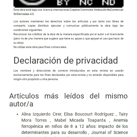
Esta obra está bajo una licencia internacional
Creative Commons Atribución-NoComercial-
SinDerivadas 4.0
.
Los autores mantienen los derechos sobre los artículos y por tanto son libres de
compartir, copiar, distribuir, ejecutar y comunicar públicamente la obra bajo las
condiciones siguientes:
Reconocer los créditos de la obra de la manera especificada por el autor o el licenciante
(pero no de una manera que sugiera que tiene su apoyo o que apoyan el uso que hace de
su obra).
No utilizar esta obra para fines comerciales.
Declaración de privacidad
Los nombres y direcciones de correo-e introducidos en esta revista se usarán
exclusivamente para los fines declarados por esta revista y no estarán disponibles para
ningún otro propósito u otra persona.
Artículos más leídos del mismo
autor/a
Alina Izquierdo Cirer, Elisa Boucourt Rodríguez , Tairy
Mora Torres , Mabel Micaela Toapanta ,
Anemia
ferropénica en niños de 8 a 12 años: impacto de los
determinantes para su desarrollo
,
Journal of Science