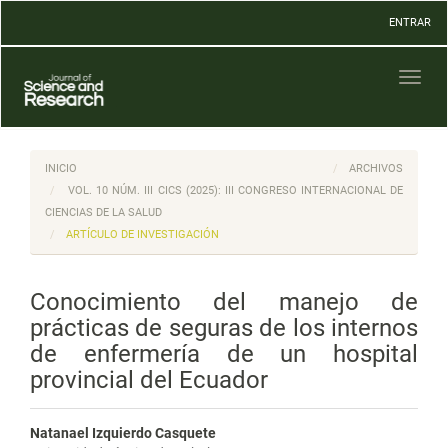
Navegación
ENTRAR
principal
Contenido
principal
Toggl
Barra
naviga
lateral
INICIO
ARCHIVOS
VOL. 10 NÚM. III CICS (2025): III CONGRESO INTERNACIONAL DE
CIENCIAS DE LA SALUD
ARTÍCULO DE INVESTIGACIÓN
Conocimiento del manejo de
prácticas de seguras de los internos
de enfermería de un hospital
provincial del Ecuador
Natanael Izquierdo Casquete