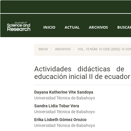
Navegación
principal
Contenido
principal
Barra
INICIO
ACTUAL
ARCHIVOS
BUSCA
lateral
INICIO
ARCHIVOS
VOL. 10 NÚM. IV CISE (2025): IV
Actividades didácticas de 
educación inicial II de ecuador
Dayana Katherine Vite Sandoya
Universidad Técnica de Babahoyo
Sandra Lidia Tobar Vera
Universidad Técnica de Babahoyo
Erika Lisbeth Gómez Orozco
Universidad Técnica de Babahoyo