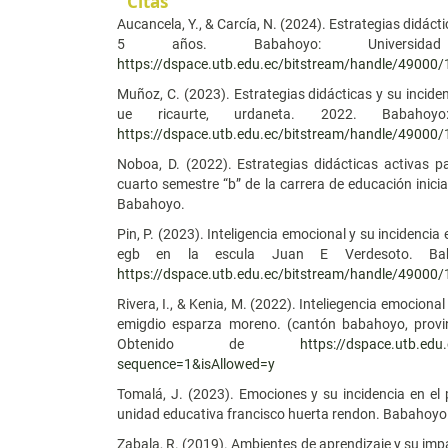
Citas
Aucancela, Y., & Carcía, N. (2024). Estrategias didáct
5 años. Babahoyo: Universi
https://dspace.utb.edu.ec/bitstream/handle/4900
Muñoz, C. (2023). Estrategias didácticas y su inciden
ue ricaurte, urdaneta. 2022. Babahoy
https://dspace.utb.edu.ec/bitstream/handle/4900
Noboa, D. (2022). Estrategias didácticas activas pa
cuarto semestre “b” de la carrera de educación inici
Babahoyo.
Pin, P. (2023). Inteligencia emocional y su incidencia
egb en la escula Juan E Verdesoto. Baba
https://dspace.utb.edu.ec/bitstream/handle/4900
Rivera, I., & Kenia, M. (2022). Inteliegencia emocional
emigdio esparza moreno. (cantón babahoyo, provin
Obtenido de
https://dspace.utb.ed
sequence=1&isAllowed=y
Tomalá, J. (2023). Emociones y su incidencia en el 
unidad educativa francisco huerta rendon. Babahoyo
Zabala, R. (2019). Ambientes de aprendizaje y su impa