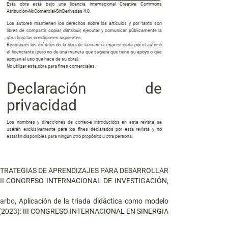
Esta obra está bajo una licencia internacional
Creative Commons
Atribución-NoComercial-SinDerivadas 4.0
.
Los autores mantienen los derechos sobre los artículos y por tanto son
libres de compartir, copiar, distribuir, ejecutar y comunicar públicamente la
obra bajo las condiciones siguientes:
Reconocer los créditos de la obra de la manera especificada por el autor o
el licenciante (pero no de una manera que sugiera que tiene su apoyo o que
apoyan el uso que hace de su obra).
No utilizar esta obra para fines comerciales.
Declaración de
privacidad
Los nombres y direcciones de correo-e introducidos en esta revista se
usarán exclusivamente para los fines declarados por esta revista y no
estarán disponibles para ningún otro propósito u otra persona.
TRATEGIAS DE APRENDIZAJES PARA DESARROLLAR
4): III CONGRESO INTERNACIONAL DE INVESTIGACIÓN,
Carbo,
Aplicación de la triada didáctica como modelo
ISE (2023): III CONGRESO INTERNACIONAL EN SINERGIA