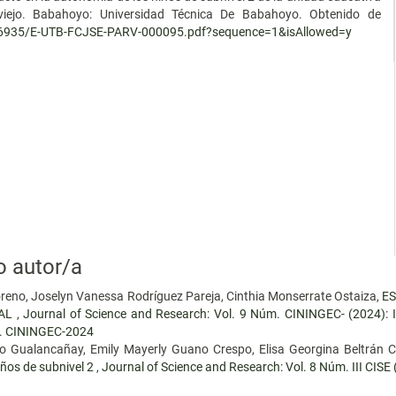
viejo. Babahoyo: Universidad Técnica De Babahoyo. Obtenido de
0/6935/E-UTB-FCJSE-PARV-000095.pdf?sequence=1&isAllowed=y
o autor/a
reno, Joselyn Vanessa Rodríguez Pareja, Cinthia Monserrate Ostaiza,
ES
IAL
,
Journal of Science and Research: Vol. 9 Núm. CININGEC- (202
 CININGEC-2024
zo Gualancañay, Emily Mayerly Guano Crespo, Elisa Georgina Beltrán 
iños de subnivel 2
,
Journal of Science and Research: Vol. 8 Núm. III C