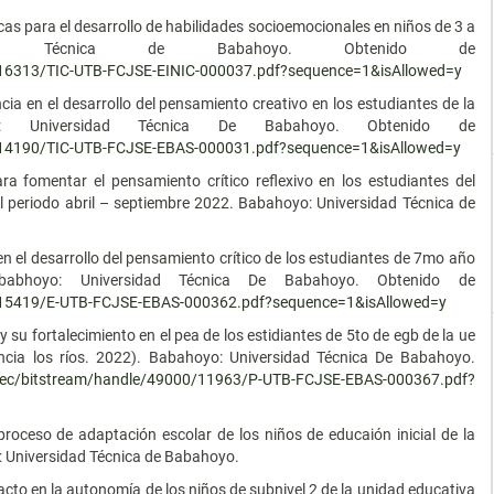
icas para el desarrollo de habilidades socioemocionales en niños de 3 a
dad Técnica de Babahoyo. Obtenido de
0/16313/TIC-UTB-FCJSE-EINIC-000037.pdf?sequence=1&isAllowed=y
cia en el desarrollo del pensamiento creativo en los estudiantes de la
o: Universidad Técnica De Babahoyo. Obtenido de
0/14190/TIC-UTB-FCJSE-EBAS-000031.pdf?sequence=1&isAllowed=y
ra fomentar el pensamiento crítico reflexivo en los estudiantes del
al periodo abril – septiembre 2022. Babahoyo: Universidad Técnica de
 en el desarrollo del pensamiento crítico de los estudiantes de 7mo año
bhoyo: Universidad Técnica De Babahoyo. Obtenido de
0/15419/E-UTB-FCJSE-EBAS-000362.pdf?sequence=1&isAllowed=y
 y su fortalecimiento en el pea de los estidiantes de 5to de egb de la ue
cia los ríos. 2022). Babahoyo: Universidad Técnica De Babahoyo.
u.ec/bitstream/handle/49000/11963/P-UTB-FCJSE-EBAS-000367.pdf?
proceso de adaptación escolar de los niños de educaión inicial de la
: Universidad Técnica de Babahoyo.
cto en la autonomía de los niños de subnivel 2 de la unidad educativa