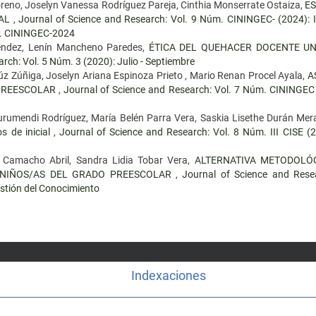
reno, Joselyn Vanessa Rodríguez Pareja, Cinthia Monserrate Ostaiza,
ES
IAL
,
Journal of Science and Research: Vol. 9 Núm. CININGEC- (202
 CININGEC-2024
éndez, Lenín Mancheno Paredes,
ÉTICA DEL QUEHACER DOCENTE UNI
rch: Vol. 5 Núm. 3 (2020): Julio - Septiembre
úz Zúñiga, Joselyn Ariana Espinoza Prieto , Mario Renan Procel Ayala,
A
 PREESCOLAR
,
Journal of Science and Research: Vol. 7 Núm. CININGEC II
urumendi Rodríguez, María Belén Parra Vera, Saskia Lisethe Durán Mer
s de inicial
,
Journal of Science and Research: Vol. 8 Núm. III CIS
h Camacho Abril, Sandra Lidia Tobar Vera,
ALTERNATIVA METODOLÓG
 NIÑOS/AS DEL GRADO PREESCOLAR
,
Journal of Science and Rese
estión del Conocimiento
Indexaciones