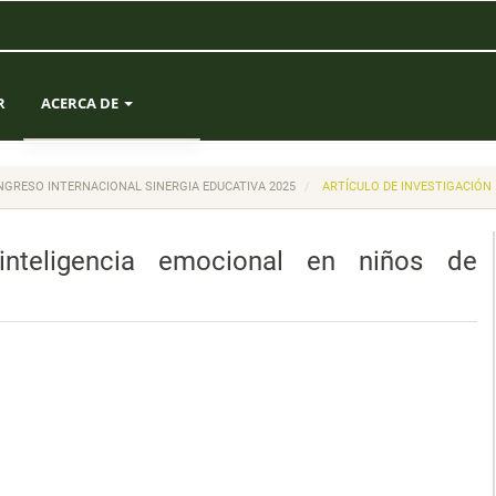
R
ACERCA DE
SOBRE LA REVISTA
 CONGRESO INTERNACIONAL SINERGIA EDUCATIVA 2025
ARTÍCULO DE INVESTIGACIÓN
ENVÍOS
inteligencia emocional en niños de
EQUIPO EDITORIAL
ESTADÍSTICAS
CONTACTO