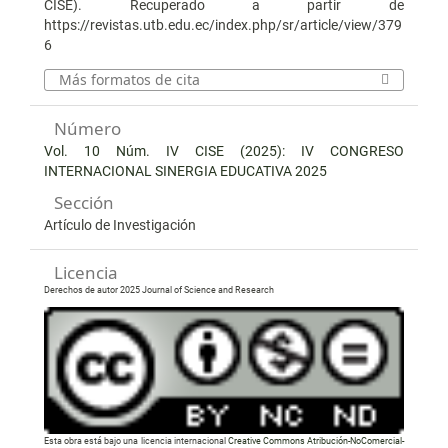
CISE). Recuperado a partir de
https://revistas.utb.edu.ec/index.php/sr/article/view/379
6
Más formatos de cita
Número
Vol. 10 Núm. IV CISE (2025): IV CONGRESO
INTERNACIONAL SINERGIA EDUCATIVA 2025
Sección
Artículo de Investigación
Licencia
Derechos de autor 2025 Journal of Science and Research
Esta obra está bajo una licencia internacional
Creative Commons Atribución-NoComercial-