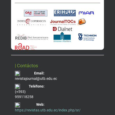
| Contáctos
Email:
revistajournal@utb.edu.ec
Teléfono:
(+593)
959118258
Web:
https://revistas.utb.edu.ec/index.php/sr/