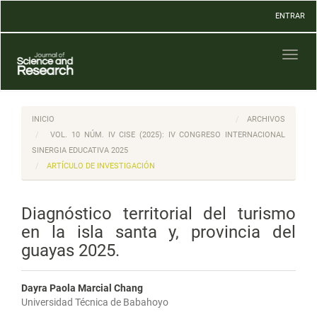
Navegación
ENTRAR
principal
Contenido
principal
Toggl
Barra
naviga
lateral
INICIO
ARCHIVOS
VOL. 10 NÚM. IV CISE (2025): IV CONGRESO INTERNACIONAL
SINERGIA EDUCATIVA 2025
ARTÍCULO DE INVESTIGACIÓN
Diagnóstico territorial del turismo
en la isla santa y, provincia del
guayas 2025.
Dayra Paola Marcial Chang
Universidad Técnica de Babahoyo