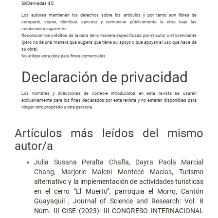
SinDerivadas 4.0
.
Los autores mantienen los derechos sobre los artículos y por tanto son libres de
compartir, copiar, distribuir, ejecutar y comunicar públicamente la obra bajo las
condiciones siguientes:
Reconocer los créditos de la obra de la manera especificada por el autor o el licenciante
(pero no de una manera que sugiera que tiene su apoyo o que apoyan el uso que hace de
su obra).
No utilizar esta obra para fines comerciales.
Declaración de privacidad
Los nombres y direcciones de correo-e introducidos en esta revista se usarán
exclusivamente para los fines declarados por esta revista y no estarán disponibles para
ningún otro propósito u otra persona.
Artículos más leídos del mismo
autor/a
Julia Susana Peralta Chafla, Dayra Paola Marcial
Chang, Marjorie Maleni Montecé Macías,
Turismo
alternativo y la implementación de actividades turísticas
en el cerro “El Muerto”, parroquia el Morro, Cantón
Guayaquil
,
Journal of Science and Research: Vol. 8
Núm. III CISE (2023): III CONGRESO INTERNACIONAL