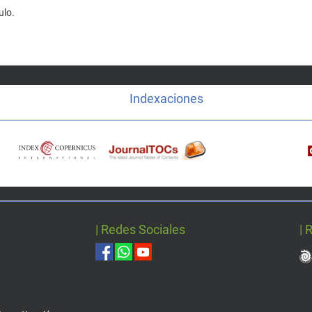
ulo.
Indexaciones
| Redes Sociales
| 