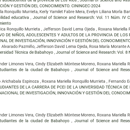
CIÓN Y GESTIÓN DEL CONOCIMIENTO. CININGEC-2024
a Ronquillo Murrieta, Kerly Yamilet Fabre Mera, Evelyn Liliana Morla Ba
ibilidad educativa
,
Journal of Science and Research: Vol. 11 Núm. IV 
imiento
ca Ronquillo Murrieta , Jefferson David Lema Ojeda , Roxana Mariella R
VO DE NIÑOS, ADOLESCENTES Y ADULTOS DE LA PROVINCIA DE LOS 
IONAL DE INVESTIGACIÓN, INNOVACIÓN Y GESTIÓN DEL CONOCIMIENTO
a Alvarado Pazmiño, Jefferson David Lema Ojeda, Rosa María Morante 
iversidad Técnica de Babahoyo
,
Journal of Science and Research: Vol. 
ander Limones Vera, Cindy Elizabeth Móntese Moreno, Roxana Mariella R
studiantes de la ciudad de Babahoyo
,
Journal of Science and Res
 Arichabala Espinoza , Roxana Mariella Ronquillo Murrieta , Fernando E
TUDIANTES DE LA CARRERA DE PCEI DE LA UNIVERSIDAD TÉCNICA D
ERNACIONAL DE INVESTIGACIÓN, INNOVACIÓN Y GESTIÓN DEL CONOCIM
ander Limones Vera, Cindy Elizabeth Móntese Moreno, Roxana Mariella R
studiantes de la ciudad de Babahoyo
,
Journal of Science and Res