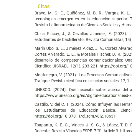
Citas
Bravo, M. G. E., Quiñónez, M. B. R., Vargas, K. L. 
tecnologías emergentes en la educación superior: 
Revista Latinoamericana de Ciencias Sociales y Human
Chica Pincay, J., & Cevallos Jiménez, E. (2023).
estudiantes de bachillerato. Revista Comunalitas, 14(1
Marín Ubo, S. E., Jiménez Aldaz, J. V., Cortez Alvarado
Cortez Alvarado, L. E., & Morales Fischer, B. R. (202
desarrollo de competencias comunicacionales: Una
Científica UISRAEL, 12(1), 203-221.
https://doi.org/
Montenegro, V. (2021). Los Procesos Comunicativos 
Trafique: Revista científica en ciencias sociales, 17, 1.
UNESCO. (2024). Qué necesita saber acerca del ap
https://www.unesco.org/es/digital-education/need-
Castillo, V. del C. T. (2024). Cómo Influyen las Her
los Estudiantes de Educación Básica. Ciencia 
https://doi.org/10.37811/cl_rcm.v8i2.10631
Toapanta, K. E. G., Vinces, J. S. G., & López, T. D
Docente. Revista Vínculos ESPE, 7(3), Article 3.
https: