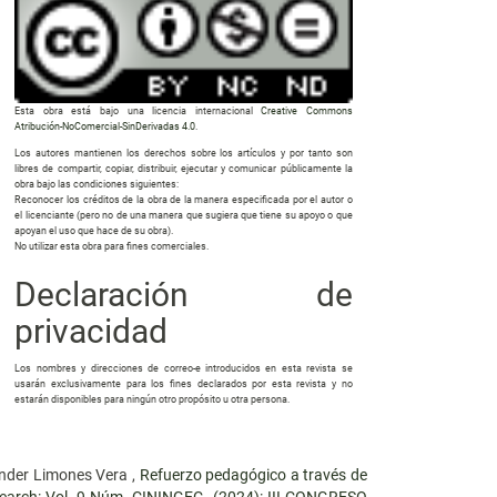
Esta obra está bajo una licencia internacional
Creative Commons
Atribución-NoComercial-SinDerivadas 4.0
.
Los autores mantienen los derechos sobre los artículos y por tanto son
libres de compartir, copiar, distribuir, ejecutar y comunicar públicamente la
obra bajo las condiciones siguientes:
Reconocer los créditos de la obra de la manera especificada por el autor o
el licenciante (pero no de una manera que sugiera que tiene su apoyo o que
apoyan el uso que hace de su obra).
No utilizar esta obra para fines comerciales.
Declaración de
privacidad
Los nombres y direcciones de correo-e introducidos en esta revista se
usarán exclusivamente para los fines declarados por esta revista y no
estarán disponibles para ningún otro propósito u otra persona.
ander Limones Vera ,
Refuerzo pedagógico a través de
search: Vol. 9 Núm. CININGEC- (2024): III CONGRESO