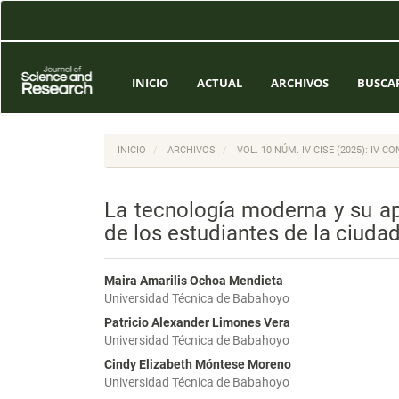
Navegación
principal
Contenido
principal
Barra
INICIO
ACTUAL
ARCHIVOS
BUSCA
lateral
INICIO
ARCHIVOS
VOL. 10 NÚM. IV CISE (2025): IV
La tecnología moderna y su a
de los estudiantes de la ciud
Maira Amarilis Ochoa Mendieta
Universidad Técnica de Babahoyo
Patricio Alexander Limones Vera
Universidad Técnica de Babahoyo
Cindy Elizabeth Móntese Moreno
Universidad Técnica de Babahoyo