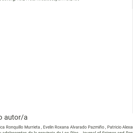
o autor/a
ca Ronquillo Murrieta , Evelin Roxana Alvarado Pazmiño , Patricio Alex
 y adolescentes de la provincia de Los Ríos
,
Journal of Science and Re