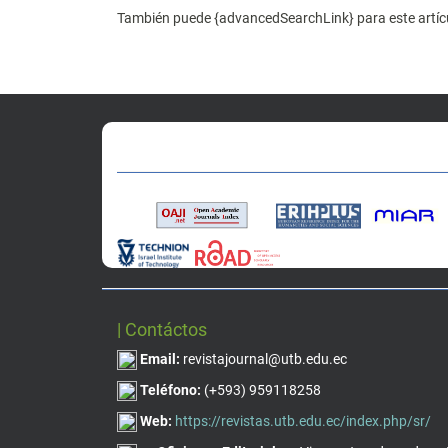
También puede {advancedSearchLink} para este artíc
| Contáctos
Email:
revistajournal@utb.edu.ec
Teléfono:
(+593) 959118258
Web:
https://revistas.utb.edu.ec/index.php/sr/