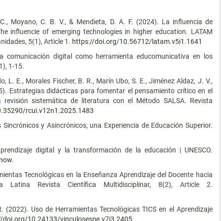
C., Moyano, C. B. V., & Mendieta, D. A. F. (2024). La influencia de
The influencie of emerging technologies in higher education. LATAM
idades, 5(1), Article 1.
https://doi.org/10.56712/latam.v5i1.1641
 La comunicación digital como herramienta educomunicativa en los
), 1-15.
, L. E., Morales Fischer, B. R., Marín Ubo, S. E., Jiménez Aldaz, J. V.,
5). Estrategias didácticas para fomentar el pensamiento crítico en el
 revisión sistemática de literatura con el Método SALSA. Revista
10.35290/rcui.v12n1.2025.1483
Sincrónicos y Asincrónicos, una Experiencia de Educación Superior.
rendizaje digital y la transformación de la educación | UNESCO.
know
.
ramientas Tecnológicas en la Enseñanza Aprendizaje del Docente hacia
Latina Revista Científica Multidisciplinar, 8(2), Article 2.
. R. (2022). Uso de Herramientas Tecnológicas TICS en el Aprendizaje
//doi.org/10.24133/vinculosespe.v7i3.2405