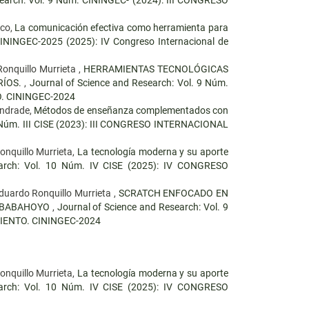
rco,
La comunicación efectiva como herramienta para
CININGEC-2025 (2025): IV Congreso Internacional de
onquillo Murrieta ,
HERRAMIENTAS TECNOLÓGICAS
RÍOS.
,
Journal of Science and Research: Vol. 9 Núm.
. CININGEC-2024
Andrade,
Métodos de enseñanza complementados con
8 Núm. III CISE (2023): III CONGRESO INTERNACIONAL
onquillo Murrieta,
La tecnología moderna y su aporte
earch: Vol. 10 Núm. IV CISE (2025): IV CONGRESO
duardo Ronquillo Murrieta ,
SCRATCH ENFOCADO EN
E BABAHOYO
,
Journal of Science and Research: Vol. 9
IENTO. CININGEC-2024
onquillo Murrieta,
La tecnología moderna y su aporte
earch: Vol. 10 Núm. IV CISE (2025): IV CONGRESO