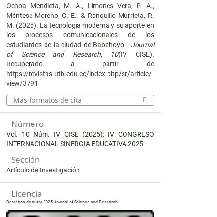
Ochoa Mendieta, M. A., Limones Vera, P. A.,
Móntese Moreno, C. E., & Ronquillo Murrieta, R.
M. (2025). La tecnología moderna y su aporte en
los procesos comunicacionales de los
estudiantes de la ciudad de Babahoyo .
Journal
of Science and Research
,
10
(IV CISE).
Recuperado a partir de
https://revistas.utb.edu.ec/index.php/sr/article/
view/3791
Más formatos de cita
Número
Vol. 10 Núm. IV CISE (2025): IV CONGRESO
INTERNACIONAL SINERGIA EDUCATIVA 2025
Sección
Artículo de Investigación
Licencia
Derechos de autor 2025 Journal of Science and Research