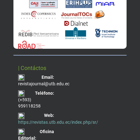
| Contáctos
Email:
revistajournal@utb.edu.ec
Teléfono:
(+593)
959118258
Web:
https://revistas.utb.edu.ec/index.php/sr/
Oficina
Editorial: