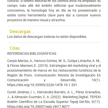
cultural. El diseño editorial en los últimos años ha ampliado su
campo más allá del ámbito editorial que tradicionalmente
conocemos, la tecnología hoy en día se ha posesionado y
existe como herramienta clave para dar a conocer nuevos
proyectos de manera visual y atractiva.
Descargas
Los datos de descargas todavía no están disponibles.
Citas
REFERENCIAS BIBLIOGRÁFICAS
Carpio Mariza, A., Hancco Gómez, M. S., Cutipa Limache, A. M.,
& Flores Mamani, E. (2019). Estrategias del marketing viral y el
posicionamiento de marca en los restaurantes turísticos de la
Región de Puno. Comunicación: Revista de Investigación En
Comunicación y Desarrollo, 10(1).
https://doi.org/10.33595/2226-1478.10.1.331
Curiel Jiménez, I. I., Hernández Barreto, A. L., Pérez Granados,
J., & Almazán Guzmán, C. A. (2022). Marketing Digital. TEPEXI
Boletín Científico de La Escuela Superior Tepeji Del Río, 9(17).
https://doi.org/10.29057/estr.v9i17.8077