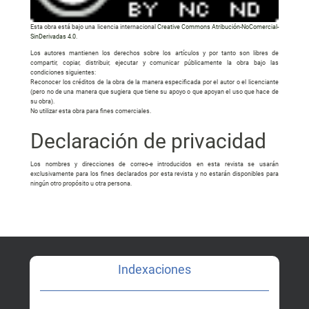
Esta obra está bajo una licencia internacional
Creative Commons Atribución-NoComercial-
SinDerivadas 4.0
.
Los autores mantienen los derechos sobre los artículos y por tanto son libres de
compartir, copiar, distribuir, ejecutar y comunicar públicamente la obra bajo las
condiciones siguientes:
Reconocer los créditos de la obra de la manera especificada por el autor o el licenciante
(pero no de una manera que sugiera que tiene su apoyo o que apoyan el uso que hace de
su obra).
No utilizar esta obra para fines comerciales.
Declaración de privacidad
Los nombres y direcciones de correo-e introducidos en esta revista se usarán
exclusivamente para los fines declarados por esta revista y no estarán disponibles para
ningún otro propósito u otra persona.
Indexaciones