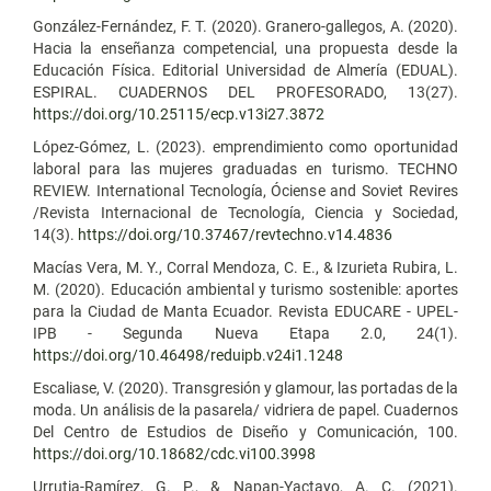
González-Fernández, F. T. (2020). Granero-gallegos, A. (2020).
Hacia la enseñanza competencial, una propuesta desde la
Educación Física. Editorial Universidad de Almería (EDUAL).
ESPIRAL. CUADERNOS DEL PROFESORADO, 13(27).
https://doi.org/10.25115/ecp.v13i27.3872
López-Gómez, L. (2023). emprendimiento como oportunidad
laboral para las mujeres graduadas en turismo. TECHNO
REVIEW. International Tecnología, Óciense and Soviet Revires
/Revista Internacional de Tecnología, Ciencia y Sociedad,
14(3).
https://doi.org/10.37467/revtechno.v14.4836
Macías Vera, M. Y., Corral Mendoza, C. E., & Izurieta Rubira, L.
M. (2020). Educación ambiental y turismo sostenible: aportes
para la Ciudad de Manta Ecuador. Revista EDUCARE - UPEL-
IPB - Segunda Nueva Etapa 2.0, 24(1).
https://doi.org/10.46498/reduipb.v24i1.1248
Escaliase, V. (2020). Transgresión y glamour, las portadas de la
moda. Un análisis de la pasarela/ vidriera de papel. Cuadernos
Del Centro de Estudios de Diseño y Comunicación, 100.
https://doi.org/10.18682/cdc.vi100.3998
Urrutia-Ramírez, G. P., & Napan-Yactayo, A. C. (2021).