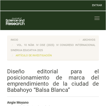
Navegación
ENTRAR
principal
Contenido
principal
Toggl
Barra
naviga
lateral
INICIO
ARCHIVOS
VOL. 10 NÚM. IV CISE (2025): IV CONGRESO INTERNACIONAL
SINERGIA EDUCATIVA 2025
ARTÍCULO DE INVESTIGACIÓN
Diseño editorial para el
posicionamiento de marca del
emprendimiento de la ciudad de
Babahoyo “Balsa Blanca”
Angie Moyano