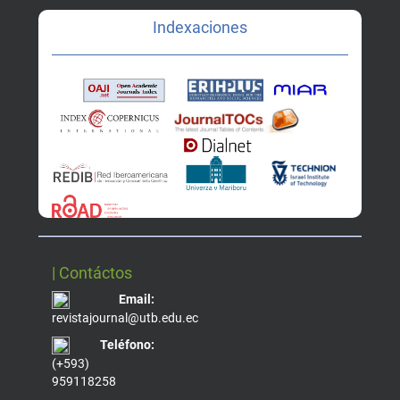
Indexaciones
| Contáctos
Email:
revistajournal@utb.edu.ec
Teléfono:
(+593)
959118258