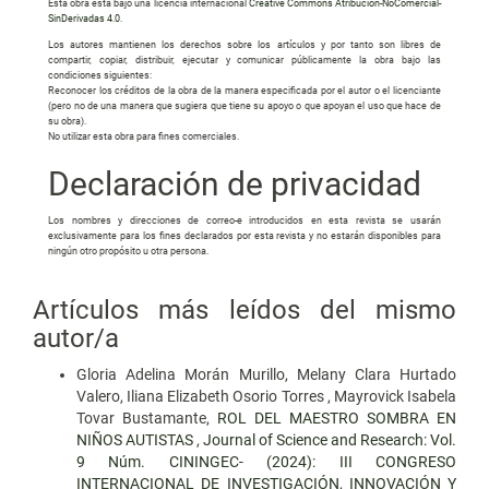
Esta obra está bajo una licencia internacional
Creative Commons Atribución-NoComercial-
SinDerivadas 4.0
.
Los autores mantienen los derechos sobre los artículos y por tanto son libres de
compartir, copiar, distribuir, ejecutar y comunicar públicamente la obra bajo las
condiciones siguientes:
Reconocer los créditos de la obra de la manera especificada por el autor o el licenciante
(pero no de una manera que sugiera que tiene su apoyo o que apoyan el uso que hace de
su obra).
No utilizar esta obra para fines comerciales.
Declaración de privacidad
Los nombres y direcciones de correo-e introducidos en esta revista se usarán
exclusivamente para los fines declarados por esta revista y no estarán disponibles para
ningún otro propósito u otra persona.
Artículos más leídos del mismo
autor/a
Gloria Adelina Morán Murillo, Melany Clara Hurtado
Valero, Iliana Elizabeth Osorio Torres , Mayrovick Isabela
Tovar Bustamante,
ROL DEL MAESTRO SOMBRA EN
NIÑOS AUTISTAS
,
Journal of Science and Research: Vol.
9 Núm. CININGEC- (2024): III CONGRESO
INTERNACIONAL DE INVESTIGACIÓN, INNOVACIÓN Y