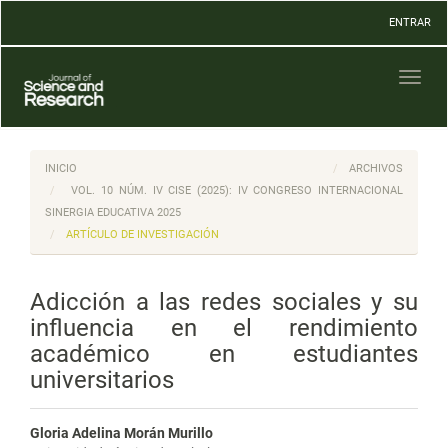
Navegación
ENTRAR
principal
Contenido
principal
Toggl
Barra
naviga
lateral
INICIO
ARCHIVOS
VOL. 10 NÚM. IV CISE (2025): IV CONGRESO INTERNACIONAL
SINERGIA EDUCATIVA 2025
ARTÍCULO DE INVESTIGACIÓN
Adicción a las redes sociales y su
influencia en el rendimiento
académico en estudiantes
universitarios
Gloria Adelina Morán Murillo