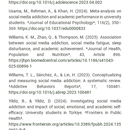
https://doi.org/10.1016/j.adolescence.2023.04.002
Usama, M., Rehman, A., & Khan, H. (2024). Meta-analysis on
social media addiction and academic performance in university
students. *Journal of Educational Psychology*, 116(2), 350–
369.
https://doi.org/10.1037/edu0000833
Williams, K. M., Zhao, Q., & Thompson, M. (2025). Association
between social media addiction, social media fatigue, sleep
disturbance, and academic achievement. *Journal of Health,
Population and Nutrition*, 43, Article 896.
https://jhpn.biomedcentral.com/articles/10.1186/s41043-
025-00896-1
Williams, T. L., Sánchez, A., & Lin, H. (2023). Conceptualizing
and measuring social media addiction: A systematic review.
*Addictive Behaviors Reports*, 17, 100481.
https://doi.org/10.1016/j.abrep.2023.100481
Yildiz, B., & Yildiz, D. (2024). Investigating social media
addiction and impact of social, emotional, and academic self-
efficacy: University students in Türkiye. *Frontiers in Public
Health*.
https://www.frontiersin.org/articles/10.3389/fpubh.2024.135
9691/full