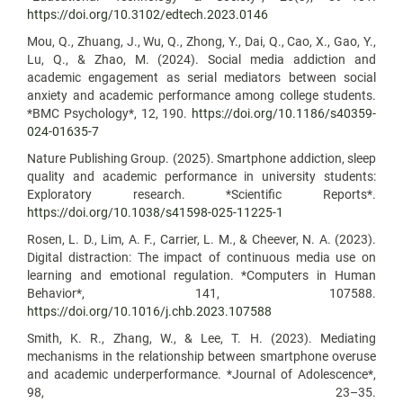
https://doi.org/10.3102/edtech.2023.0146
Mou, Q., Zhuang, J., Wu, Q., Zhong, Y., Dai, Q., Cao, X., Gao, Y.,
Lu, Q., & Zhao, M. (2024). Social media addiction and
academic engagement as serial mediators between social
anxiety and academic performance among college students.
*BMC Psychology*, 12, 190.
https://doi.org/10.1186/s40359-
024-01635-7
Nature Publishing Group. (2025). Smartphone addiction, sleep
quality and academic performance in university students:
Exploratory research. *Scientific Reports*.
https://doi.org/10.1038/s41598-025-11225-1
Rosen, L. D., Lim, A. F., Carrier, L. M., & Cheever, N. A. (2023).
Digital distraction: The impact of continuous media use on
learning and emotional regulation. *Computers in Human
Behavior*, 141, 107588.
https://doi.org/10.1016/j.chb.2023.107588
Smith, K. R., Zhang, W., & Lee, T. H. (2023). Mediating
mechanisms in the relationship between smartphone overuse
and academic underperformance. *Journal of Adolescence*,
98, 23–35.