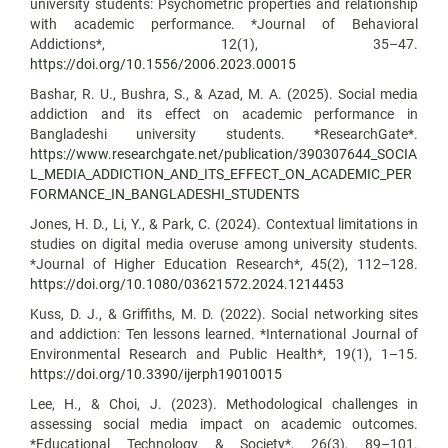
university students: Psychometric properties and relationship
with academic performance. *Journal of Behavioral
Addictions*, 12(1), 35–47.
https://doi.org/10.1556/2006.2023.00015
Bashar, R. U., Bushra, S., & Azad, M. A. (2025). Social media
addiction and its effect on academic performance in
Bangladeshi university students. *ResearchGate*.
https://www.researchgate.net/publication/390307644_SOCIA
L_MEDIA_ADDICTION_AND_ITS_EFFECT_ON_ACADEMIC_PER
FORMANCE_IN_BANGLADESHI_STUDENTS
Jones, H. D., Li, Y., & Park, C. (2024). Contextual limitations in
studies on digital media overuse among university students.
*Journal of Higher Education Research*, 45(2), 112–128.
https://doi.org/10.1080/03621572.2024.1214453
Kuss, D. J., & Griffiths, M. D. (2022). Social networking sites
and addiction: Ten lessons learned. *International Journal of
Environmental Research and Public Health*, 19(1), 1–15.
https://doi.org/10.3390/ijerph19010015
Lee, H., & Choi, J. (2023). Methodological challenges in
assessing social media impact on academic outcomes.
*Educational Technology & Society*, 26(3), 89–101.