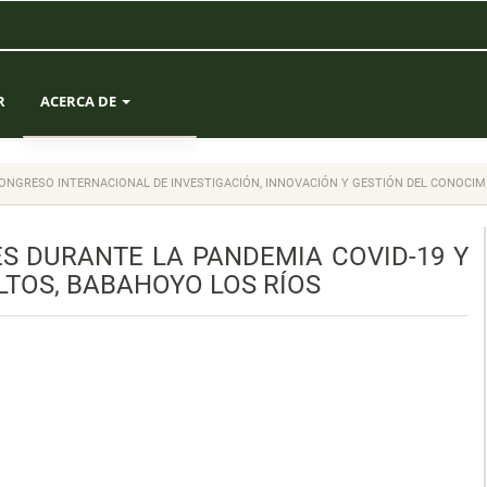
R
ACERCA DE
SOBRE LA REVISTA
II CONGRESO INTERNACIONAL DE INVESTIGACIÓN, INNOVACIÓN Y GESTIÓN DEL CONOCIM
ENVÍOS
ES DURANTE LA PANDEMIA COVID-19 Y
EQUIPO EDITORIAL
LTOS, BABAHOYO LOS RÍOS
ESTADÍSTICAS
CONTACTO