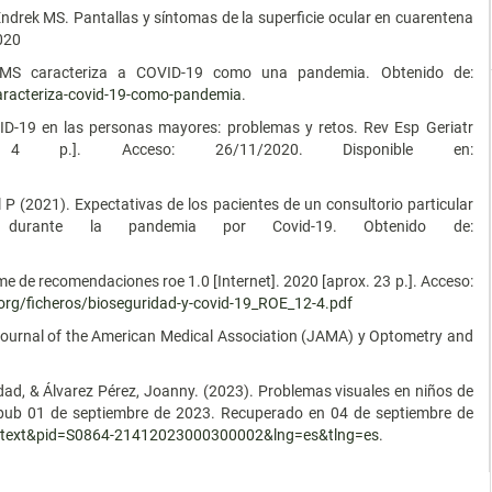
, Endrek MS. Pantallas y síntomas de la superficie ocular en cuarentena
020
OMS caracteriza a COVID-19 como una pandemia. Obtenido de:
aracteriza-covid-19-como-pandemia
.
ID-19 en las personas mayores: problemas y retos. Rev Esp Geriatr
rox. 4 p.]. Acceso: 26/11/2020. Disponible en:
P (2021). Expectativas de los pacientes de un consultorio particular
durante la pandemia por Covid-19. Obtenido de:
 de recomendaciones roe 1.0 [Internet]. 2020 [aprox. 23 p.]. Acceso:
org/ficheros/bioseguridad-y-covid-19_ROE_12-4.pdf
 Journal of the American Medical Association (JAMA) y Optometry and
ad, & Álvarez Pérez, Joanny. (2023). Problemas visuales en niños de
 Epub 01 de septiembre de 2023. Recuperado en 04 de septiembre de
i_arttext&pid=S0864-21412023000300002&lng=es&tlng=es
.