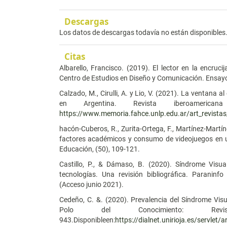
Descargas
Los datos de descargas todavía no están disponibles
Citas
Albarello, Francisco. (2019). El lector en la encruci
Centro de Estudios en Diseño y Comunicación. Ensayo
Calzado, M., Cirulli, A. y Lio, V. (2021). La ventana 
en Argentina. Revista iberoamerica
https://www.memoria.fahce.unlp.edu.ar/art_revista
hacón-Cuberos, R., Zurita-Ortega, F., Martínez-Martín
factores académicos y consumo de videojuegos en uni
Educación, (50), 109-121.
Castillo, P., & Dámaso, B. (2020). Síndrome Visu
tecnologías. Una revisión bibliográfica. Paraninfo
(Acceso junio 2021).
Cedeño, C. &. (2020). Prevalencia del Síndrome Visu
Polo del Conocimiento: Revis
943.Disponibleen:
https://dialnet.unirioja.es/servlet