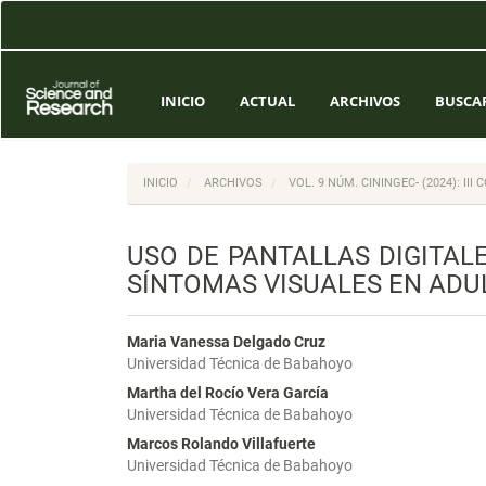
Navegación
principal
Contenido
principal
Barra
INICIO
ACTUAL
ARCHIVOS
BUSCA
lateral
INICIO
ARCHIVOS
VOL. 9 NÚM. CININGEC- (2024): I
USO DE PANTALLAS DIGITAL
SÍNTOMAS VISUALES EN ADU
Maria Vanessa Delgado Cruz
Universidad Técnica de Babahoyo
Martha del Rocío Vera García
Universidad Técnica de Babahoyo
Marcos Rolando Villafuerte
Universidad Técnica de Babahoyo