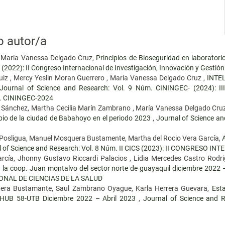
o autor/a
, Maria Vanessa Delgado Cruz,
Principios de Bioseguridad en laborator
(2022): II Congreso Internacional de Investigación, Innovación y Gestió
uiz , Mercy Yeslin Moran Guerrero , María Vanessa Delgado Cruz ,
INTE
Journal of Science and Research: Vol. 9 Núm. CININGEC- (2024)
 CININGEC-2024
z Sánchez, Martha Cecilia Marín Zambrano , María Vanessa Delgado Cru
io de la ciudad de Babahoyo en el periodo 2023
,
Journal of Science an
o Posligua, Manuel Mosquera Bustamente, Martha del Rocio Vera García,
l of Science and Research: Vol. 8 Núm. II CICS (2023): II CONGRESO 
cía, Jhonny Gustavo Riccardi Palacios , Lidia Mercedes Castro Rodr
 la coop. Juan montalvo del sector norte de guayaquil diciembre 2022 
IONAL DE CIENCIAS DE LA SALUD
uera Bustamante, Saul Zambrano Oyague, Karla Herrera Guevara,
Esta
 HUB 58-UTB Diciembre 2022 – Abril 2023
,
Journal of Science and 