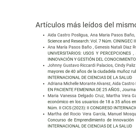
Artículos más leídos del mism
Aida Castro Posligua, Ana Maria Pasos Baño
Science and Research: Vol. 7 Núm. CININGEC II 
Ana María Pasos Baño , Genesis Natali Diaz R
UNIVERSITARIOS: USOS Y PERCEPCIONES
,
INNOVACIÓN Y GESTIÓN DEL CONOCIMIENTO.
Johnny Gustavo Riccardi Palacios, Cindy Pali
mayores de 40 años de la ciudadela muñoz rub
INTERNACIONAL DE CIENCIAS DE LA SALUD
Adriana Michelle Morante Alvarez, Aida Castr
EN PACIENTE FEMENINA DE 25 AÑOS
,
Journa
Maria Vanessa Delgado Cruz, Martha Vera Gar
económico en los usuarios de 18 a 35 años en
Núm. II CICS (2023): II CONGRESO INTERNAC
Martha del Rocio Vera García, Manuel Mosq
Concurso de Emprendimiento de Innovación
INTERNACIONAL DE CIENCIAS DE LA SALUD