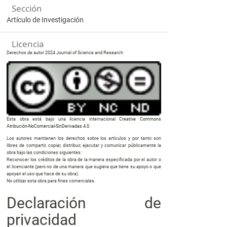
Sección
Artículo de Investigación
Licencia
Derechos de autor 2024 Journal of Science and Research
Esta obra está bajo una licencia internacional
Creative Commons
Atribución-NoComercial-SinDerivadas 4.0
.
Los autores mantienen los derechos sobre los artículos y por tanto son
libres de compartir, copiar, distribuir, ejecutar y comunicar públicamente la
obra bajo las condiciones siguientes:
Reconocer los créditos de la obra de la manera especificada por el autor o
el licenciante (pero no de una manera que sugiera que tiene su apoyo o que
apoyan el uso que hace de su obra).
No utilizar esta obra para fines comerciales.
Declaración de
privacidad