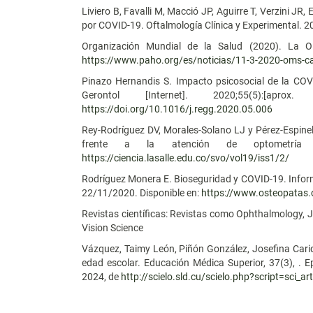
Liviero B, Favalli M, Macció JP, Aguirre T, Verzini JR
por COVID-19. Oftalmología Clínica y Experimental. 2
Organización Mundial de la Salud (2020). La 
https://www.paho.org/es/noticias/11-3-2020-oms-c
Pinazo Hernandis S. Impacto psicosocial de la COV
Gerontol [Internet]. 2020;55(5):[ap
https://doi.org/10.1016/j.regg.2020.05.006
Rey-Rodríguez DV, Morales-Solano LJ y Pérez-Espinel 
frente a la atención de optometría 
https://ciencia.lasalle.edu.co/svo/vol19/iss1/2/
Rodríguez Monera E. Bioseguridad y COVID-19. Informe
22/11/2020. Disponible en:
https://www.osteopatas.
Revistas científicas: Revistas como Ophthalmology,
Vision Science
Vázquez, Taimy León, Piñón González, Josefina Carid
edad escolar. Educación Médica Superior, 37(3), .
2024, de
http://scielo.sld.cu/scielo.php?script=sc