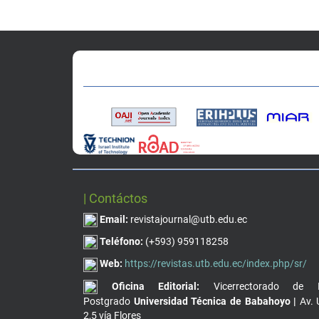
| Contáctos
Email:
revistajournal@utb.edu.ec
Teléfono:
(+593) 959118258
Web:
https://revistas.utb.edu.ec/index.php/sr/
Oficina Editorial:
Vicerrectorado de I
Postgrado
Universidad Técnica de Babahoyo |
Av. 
2,5 vía Flores