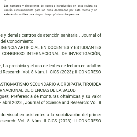
Los nombres y direcciones de correo-e introducidos en esta revista se
usarán exclusivamente para los fines declarados por esta revista y no
estarán disponibles para ningún otro propósito u otra persona.
ios y demás centros de atención sanitaria
,
Journal of
n del Conocimiento
LIGENCIA ARTIFICIAL EN DOCENTES Y ESTUDIANTES
: III CONGRESO INTERNACIONAL DE INVESTIGACIÓN,
z,
La presbicia y el uso de lentes de lectura en adultos
d Research: Vol. 8 Núm. II CICS (2023): II CONGRESO
ASTIGMATISMO SECUNDARIO A ORBIPATIA TIROIDEA
INTERNACIONAL DE CIENCIAS DE LA SALUD
iguez,
Preferencia de monturas oftalmicas y su valor
– abril 2023
,
Journal of Science and Research: Vol. 8
do visual en asistentes a la socialización del primer
Research: Vol. 8 Núm. II CICS (2023): II CONGRESO