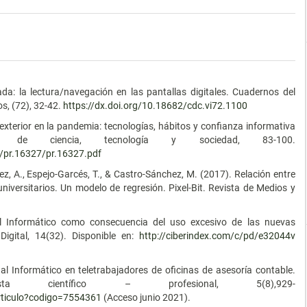
.
jada: la lectura/navegación en las pantallas digitales. Cuadernos del
s, (72), 32-42.
https://dx.doi.org/10.18682/cdc.vi72.1100
al exterior en la pandemia: tecnologías, hábitos y confianza informativa
na de ciencia, tecnología y sociedad, 83-100.
s/pr.16327/pr.16327.pdf
ez, A., Espejo-Garcés, T., & Castro-Sánchez, M. (2017). Relación entre
versitarios. Un modelo de regresión. Pixel-Bit. Revista de Medios y
al Informático como consecuencia del uso excesivo de las nuevas
 Digital, 14(32). Disponible en:
http://ciberindex.com/c/pd/e32044v
al Informático en teletrabajadores de oficinas de asesoría contable.
ta científico – profesional, 5(8),929-
/articulo?codigo=7554361
(Acceso junio 2021).