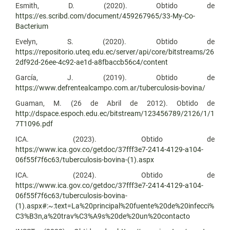
Esmith, D. (2020). Obtido de
https://es.scribd.com/document/459267965/33-My-Co-
Bacterium
Evelyn, S. (2020). Obtido de
https://repositorio.uteq.edu.ec/server/api/core/bitstreams/26
2df92d-26ee-4c92-ae1d-a8fbaccb56c4/content
García, J. (2019). Obtido de
https://www.defrentealcampo.com.ar/tuberculosis-bovina/
Guaman, M. (26 de Abril de 2012). Obtido de
http://dspace.espoch.edu.ec/bitstream/123456789/2126/1/1
7T1096.pdf
ICA. (2023). Obtido de
https://www.ica.gov.co/getdoc/37fff3e7-2414-4129-a104-
06f55f7f6c63/tuberculosis-bovina-(1).aspx
ICA. (2024). Obtido de
https://www.ica.gov.co/getdoc/37fff3e7-2414-4129-a104-
06f55f7f6c63/tuberculosis-bovina-
(1).aspx#:~:text=La%20principal%20fuente%20de%20infecci%
C3%B3n,a%20trav%C3%A9s%20de%20un%20contacto