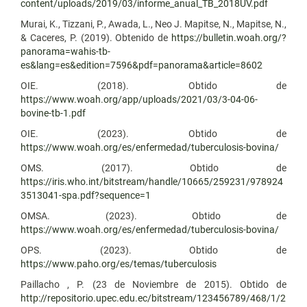
content/uploads/2019/03/informe_anual_TB_2018UV.pdf
Murai, K., Tizzani, P., Awada, L., Neo J. Mapitse, N., Mapitse, N.,
& Caceres, P. (2019). Obtenido de
https://bulletin.woah.org/?
panorama=wahis-tb-
es&lang=es&edition=7596&pdf=panorama&article=8602
OIE. (2018). Obtido de
https://www.woah.org/app/uploads/2021/03/3-04-06-
bovine-tb-1.pdf
OIE. (2023). Obtido de
https://www.woah.org/es/enfermedad/tuberculosis-bovina/
OMS. (2017). Obtido de
https://iris.who.int/bitstream/handle/10665/259231/978924
3513041-spa.pdf?sequence=1
OMSA. (2023). Obtido de
https://www.woah.org/es/enfermedad/tuberculosis-bovina/
OPS. (2023). Obtido de
https://www.paho.org/es/temas/tuberculosis
Paillacho , P. (23 de Noviembre de 2015). Obtido de
http://repositorio.upec.edu.ec/bitstream/123456789/468/1/2