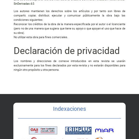
SinDerivadas 4.0
.
Los autores mantienen los derechos sobre los artículos y por tanto son libres de
compartir, copiar, distribuir, ejecutar y comunicar públicamente la obra bajo las
condiciones siguientes:
Reconocer los créditos de la obra de la manera especificada por el autor o el licenciante
(pero no de una manera que sugiera que tiene su apoyo o que apoyan el uso que hace de
su obra).
No utilizar esta obra para fines comerciales.
Declaración de privacidad
Los nombres y direcciones de correo-e introducidos en esta revista se usarán
exclusivamente para los fines declarados por esta revista y no estarán disponibles para
ningún otro propósito u otra persona.
Indexaciones