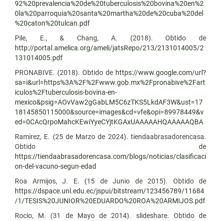
92%20prevalencia%20de%20tuberculosis%20bovina%20en%2
0la%20parroquia%20santa%20martha%20de%20cuba%20del
%20caton%20tulcan.pdf
Pile, E., & Chang, A. (2018). Obtido de
http://portal.amelica.org/ameli/jatsRepo/213/2131014005/2
131014005.pdf
PRONABIVE. (2018). Obtido de
https://www.google.com/url?
sa=i&url=https%3A%2F%2Fwww.gob.mx%2Fpronabive%2Fart
iculos%2Ftuberculosis-bovina-en-
mexico&psig=AOvVaw2gGabLM5C6zTKS5LkdAF3W&ust=17
18145850115000&source=images&cd=vfe&opi=89978449&v
ed=0CAcQrpoMahcKEwiYyeCYjtKGAxUAAAAAHQAAAAAQBA
Ramirez, E. (25 de Marzo de 2024). tiendaabrasadorencasa.
Obtido de
https://tiendaabrasadorencasa.com/blogs/noticias/clasificaci
on-del-vacuno-segun-edad
Roa Armijos, J. E. (15 de Junio de 2015). Obtido de
https://dspace.unl.edu.ec/jspui/bitstream/123456789/11684
/1/TESIS%20JUNIOR%20EDUARDO%20ROA%20ARMIJOS.pdf
Rocio, M. (31 de Mayo de 2014). slideshare. Obtido de