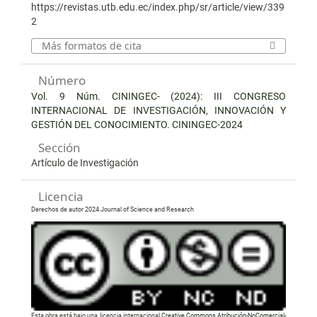
https://revistas.utb.edu.ec/index.php/sr/article/view/339
2
Más formatos de cita
Número
Vol. 9 Núm. CININGEC- (2024): III CONGRESO
INTERNACIONAL DE INVESTIGACIÓN, INNOVACIÓN Y
GESTIÓN DEL CONOCIMIENTO. CININGEC-2024
Sección
Artículo de Investigación
Licencia
Derechos de autor 2024 Journal of Science and Research
Esta obra está bajo una licencia internacional
Creative Commons Atribución-NoComercial-