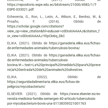
https://repositorio.espe.edu.ec/bitstream/21000/4982/1/T-
ESPE-033021.pdf
Echeverria, G., Ron, L., León, A., Wilson, E., Benitez, W., &
Proaño, F. (2014). Obtido de
https://scholar.google.com/citations?
view_op=view_citation&hl=es&user=oSl3o6IAAAAJ&citation_f
or_view=oSl3o6IAAAAJ:Y0pCki6q_DkC
ELIKA. (2021). Obtido de
https://ganaderia.elika.eus/fichas-
de-enfermedades-animales/tuberculosis-bovina/
ELIKA. (2021). Obtido de
https://ganaderia.elika.eus/fichas-
de-enfermedades-animales/tuberculosis-
bovina/#:~:text=La%20principal%20medida%20para%20preve
nir,la%20entrada%20de%20animales%20silvestres
.
ELIKA. (2022). Obtido de
https://seguridadalimentaria.elika.eus/fichas-de-
peligros/mycobacterium/
ELSEVIER. (2021). Obtido de
https://www.elsevier.es/es-
revista-medicina-familia-semergen-40-articulo-tuberculosis-
por-mycobacterium-bovis-una-S1138359321001763