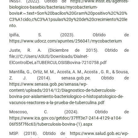
INSST. (2022). Obtido de
https://www.insst.es/agentes-
biologicos-basebio/bacterias/mycobacterium-
bovis#:~:text=Son%20bacilos%20Gram%20positivo%2C%20%
C3%A1cido,c%C3%A1psulas%20y%20de%20crecimiento%20le
nto
.
Ipiña, S. (2023). Obtido de
https://www.udocz.com/apuntes/256041/mycobacterium
Juste, R. A. (Diciembre de 2015). Obtido de
file:///C:/Users/ASUS/Downloads/Dialnet-
ElControlDeLaTUBERCULOSISBovina-7210758.pdf
Mantilla, G., Ortiz, M. M., Acosta, A. M., Acosta , G. R., & Sousa,
Z. J. (2014). senasa.gob.pe. Obtido de
https://www.senasa.gob.pe/senasa/wp-
content/uploads/2014/12/Diagnostico-de-tuberculosis-
bovina-por-aislamiento-bacteriologico-o-histopatologico-de-
vacunos-reactores-a-la-prueba-de-tuberculina.pdf
Moscoso, C. (2024). Obtido de
https://www.ica.gov.co/getdoc/37fff3e7-2414-4129-a104-
06f55f7f6c63/tuberculosis-bovina-(1).aspx
MSP. (2018). Obtido de
https://www.salud.gob.ec/wp-