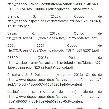
http://dspace.utb.edu.ec/bitstream/handle/49000/14079/TE-
UTB-FACIAG-MVZ-000053.pdf?sequence=1&isAllowed=y
Brenda, G. (2020). Obtido de
http://dspace.espoch.edu.ec/bitstream/123456789/17070/1/
17T01705.pdf
Casas, R. (2013). Obtido de
file:///C:/Users/ASUS/Downloads/ines,+12-25-nota.tec..pdf
CDC. (2021). Obtido de
file:///C:/Users/ASUS/Downloads/cdc_75871_DS1%20(1).pdf
CEFPP. (2013). Obtido de
https://osiap.org.mx/senasica/sites/default/files/Manual%20
Tuberculinizacion%20%28carta%29_opt.pdf
Chicaiza , J., & Quinatoa, I. (Marzo de 2013). Obtido de
https://www.dspace.uce.edu.ec/server/api/core/bitstreams/2
2ed7c46-5cff-48c6-b074-16318261edb6/content
Cushicóndor, D. (Octubre de 2014). Obtido de
https://www.dspace.uce.edu.ec/server/api/core/bitstreams/c
f9be1d8-5534-4951-9be5-9a65e9ab70c8/content
Echeverria, G. (2011). Obtido de