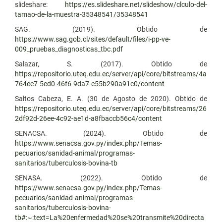
slideshare:
https://es.slideshare.net/slideshow/clculo-del-
tamao-de-la-muestra-35348541/35348541
SAG. (2019). Obtido de
https://www.sag.gob.cl/sites/default/files/i-pp-ve-
009_pruebas_diagnosticas_tbc.pdf
Salazar, S. (2017). Obtido de
https://repositorio.uteq.edu.ec/server/api/core/bitstreams/4a
764ee7-5ed0-46f6-9da7-e55b290a91c0/content
Saltos Cabeza, E. A. (30 de Agosto de 2020). Obtido de
https://repositorio.uteq.edu.ec/server/api/core/bitstreams/26
2df92d-26ee-4c92-ae1d-a8fbaccb56c4/content
SENACSA. (2024). Obtido de
https://www.senacsa.gov.py/index.php/Temas-
pecuarios/sanidad-animal/programas-
sanitarios/tuberculosis-bovina-tb
SENASA. (2022). Obtido de
https://www.senacsa.gov.py/index.php/Temas-
pecuarios/sanidad-animal/programas-
sanitarios/tuberculosis-bovina-
tb#:~:text=La%20enfermedad%20se%20transmite%20directa