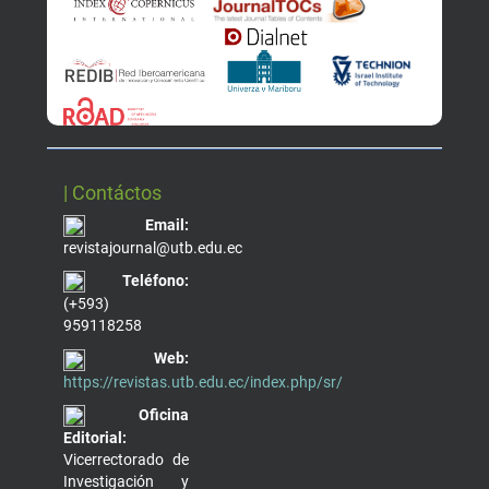
| Contáctos
Email:
revistajournal@utb.edu.ec
Teléfono:
(+593)
959118258
Web:
https://revistas.utb.edu.ec/index.php/sr/
Oficina
Editorial:
Vicerrectorado de
Investigación y