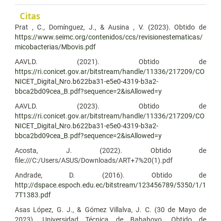
Citas
Prat , C., Domínguez, J., & Ausina , V. (2023). Obtido de
https://www.seimc.org/contenidos/ccs/revisionestematicas/
micobacterias/Mbovis.pdf
AAVLD. (2021). Obtido de
https://ri.conicet.gov.ar/bitstream/handle/11336/217209/CO
NICET_Digital_Nro.b622ba31-e5e0-4319-b3a2-
bbca2bd09cea_B.pdf?sequence=2&isAllowed=y
AAVLD. (2023). Obtido de
https://ri.conicet.gov.ar/bitstream/handle/11336/217209/CO
NICET_Digital_Nro.b622ba31-e5e0-4319-b3a2-
bbca2bd09cea_B.pdf?sequence=2&isAllowed=y
Acosta, J. (2022). Obtido de
file:///C:/Users/ASUS/Downloads/ART+7%20(1).pdf
Andrade, D. (2016). Obtido de
http://dspace.espoch.edu.ec/bitstream/123456789/5350/1/1
7T1383.pdf
Asas López, G. J., & Gómez Villalva, J. C. (30 de Mayo de
2023). Universidad Técnica de Babahoyo. Obtido de