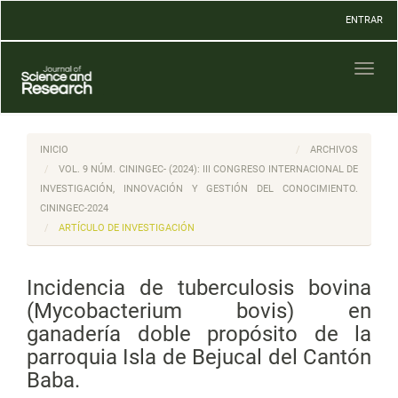
Navegación
ENTRAR
principal
Contenido
principal
Toggl
Barra
naviga
lateral
INICIO
ARCHIVOS
VOL. 9 NÚM. CININGEC- (2024): III CONGRESO INTERNACIONAL DE
INVESTIGACIÓN, INNOVACIÓN Y GESTIÓN DEL CONOCIMIENTO.
CININGEC-2024
ARTÍCULO DE INVESTIGACIÓN
Incidencia de tuberculosis bovina
(Mycobacterium bovis) en
ganadería doble propósito de la
parroquia Isla de Bejucal del Cantón
Baba.