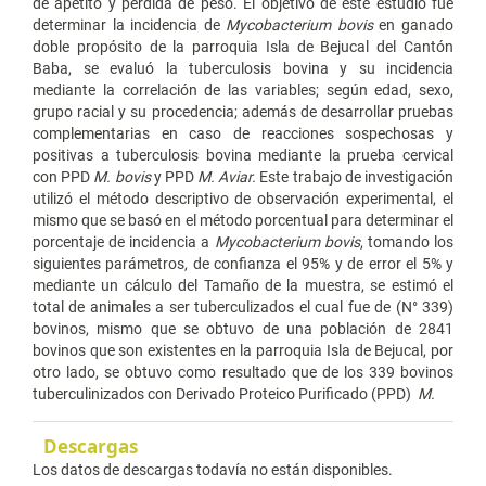
de apetito y pérdida de peso. El objetivo de este estudio fue
determinar la incidencia de
Mycobacterium bovis
en ganado
doble propósito de la parroquia Isla de Bejucal del Cantón
Baba, se evaluó la tuberculosis bovina y su incidencia
mediante la correlación de las variables; según edad, sexo,
grupo racial y su procedencia; además de desarrollar pruebas
complementarias en caso de reacciones sospechosas y
positivas a tuberculosis bovina mediante la prueba cervical
con PPD
M. bovis
y PPD
M. Aviar.
Este trabajo de investigación
utilizó el método descriptivo de observación experimental, el
mismo que se basó en el método porcentual para determinar el
porcentaje de incidencia a
Mycobacterium bovis
, tomando los
siguientes parámetros, de confianza el 95% y de error el 5% y
mediante un cálculo del Tamaño de la muestra, se estimó el
total de animales a ser tuberculizados el cual fue de (N° 339)
bovinos, mismo que se obtuvo de una población de 2841
bovinos que son existentes en la parroquia Isla de Bejucal, por
otro lado, se obtuvo como resultado que de los 339 bovinos
tuberculinizados con Derivado Proteico Purificado (PPD)
M.
Descargas
Los datos de descargas todavía no están disponibles.