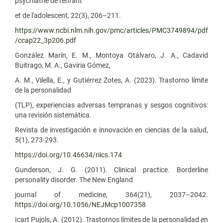
psychiatrie de l'enfant
et de l'adolescent, 22(3), 206–211.
https://www.ncbi.nlm.nih.gov/pmc/articles/PMC3749894/pdf
/ccap22_3p206.pdf
González Marín, E. M., Montoya Otálvaro, J. A., Cadavid
Buitrago, M. A., Gaviria Gómez,
A. M., Vilella, E., y Gutiérrez Zotes, A. (2023). Trastorno límite
de la personalidad
(TLP), experiencias adversas tempranas y sesgos cognitivos:
una revisión sistemática.
Revista de investigación e innovación en ciencias de la salud,
5(1), 273-293.
https://doi.org/10.46634/riics.174
Gunderson, J. G. (2011). Clinical practice. Borderline
personality disorder. The New England
journal of medicine, 364(21), 2037–2042.
https://doi.org/10.1056/NEJMcp1007358
Icart Pujols, A. (2012). Trastornos límites de la personalidad en