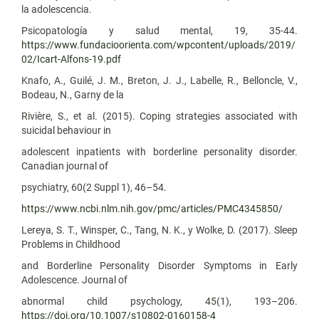
la adolescencia.
Psicopatología y salud mental, 19, 35-44.
https://www.fundacioorienta.com/wpcontent/uploads/2019/
02/Icart-Alfons-19.pdf
Knafo, A., Guilé, J. M., Breton, J. J., Labelle, R., Belloncle, V.,
Bodeau, N., Garny de la
Rivière, S., et al. (2015). Coping strategies associated with
suicidal behaviour in
adolescent inpatients with borderline personality disorder.
Canadian journal of
psychiatry, 60(2 Suppl 1), 46–54.
https://www.ncbi.nlm.nih.gov/pmc/articles/PMC4345850/
Lereya, S. T., Winsper, C., Tang, N. K., y Wolke, D. (2017). Sleep
Problems in Childhood
and Borderline Personality Disorder Symptoms in Early
Adolescence. Journal of
abnormal child psychology, 45(1), 193–206.
https://doi.org/10.1007/s10802-0160158-4