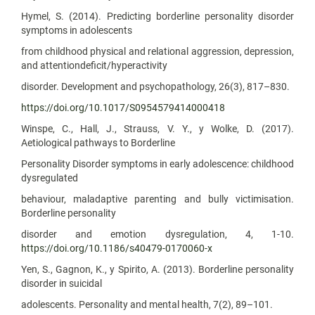
Hymel, S. (2014). Predicting borderline personality disorder
symptoms in adolescents
from childhood physical and relational aggression, depression,
and attentiondeficit/hyperactivity
disorder. Development and psychopathology, 26(3), 817–830.
https://doi.org/10.1017/S0954579414000418
Winspe, C., Hall, J., Strauss, V. Y., y Wolke, D. (2017).
Aetiological pathways to Borderline
Personality Disorder symptoms in early adolescence: childhood
dysregulated
behaviour, maladaptive parenting and bully victimisation.
Borderline personality
disorder and emotion dysregulation, 4, 1-10.
https://doi.org/10.1186/s40479-0170060-x
Yen, S., Gagnon, K., y Spirito, A. (2013). Borderline personality
disorder in suicidal
adolescents. Personality and mental health, 7(2), 89–101.