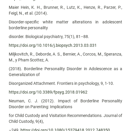
Maier Hein, K. H., Brunner, R., Lutz, K., Henze, R., Parzer, P.,
Feigl, N., et al. (2014).
Disorder-specific white matter alterations in adolescent
borderline personality
disorder. Biological psychiatry, 75(1), 81–88.
https://doi.org/10.1016/j.biopsych.2013.03.031
Miljkovitch, R., Deborde, A. S., Bernier, A., Corcos, M., Speranza,
M., y Pham Scottez, A.
(2018). Borderline Personality Disorder in Adolescence as a
Generalization of
Disorganized Attachment. Frontiers in psychology, 9, 1-10.
https://doi.org/10.3389/fpsyg.2018.01962
Neuman, C. J. (2012). Impact of Borderline Personality
Disorder on Parenting: Implications
for Child Custody and Visitation Recommendations. Journal of
Child Custody, 9(4),
–249.
https://doi.org/10.1080/15379418.2012.748350