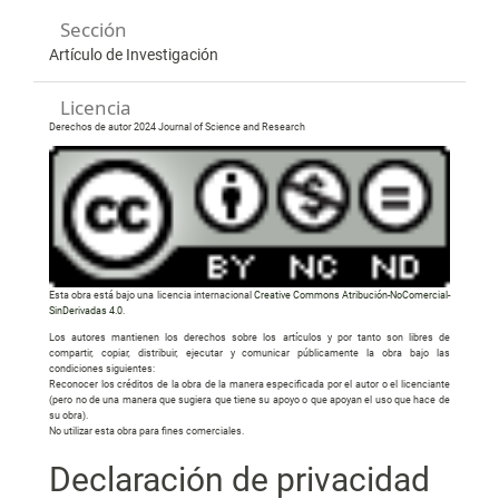
Sección
Artículo de Investigación
Licencia
Derechos de autor 2024 Journal of Science and Research
Esta obra está bajo una licencia internacional
Creative Commons Atribución-NoComercial-
SinDerivadas 4.0
.
Los autores mantienen los derechos sobre los artículos y por tanto son libres de
compartir, copiar, distribuir, ejecutar y comunicar públicamente la obra bajo las
condiciones siguientes:
Reconocer los créditos de la obra de la manera especificada por el autor o el licenciante
(pero no de una manera que sugiera que tiene su apoyo o que apoyan el uso que hace de
su obra).
No utilizar esta obra para fines comerciales.
Declaración de privacidad