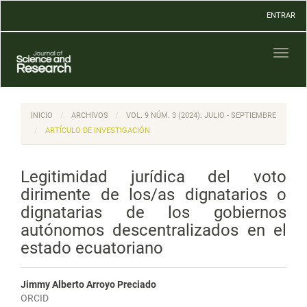
Navegación
ENTRAR
principal
Contenido
principal
Toggl
Barra
naviga
lateral
INICIO
ARCHIVOS
VOL. 9 NÚM. 3 (2024): JULIO - SEPTIEMBRE
ARTÍCULO DE INVESTIGACIÓN
Legitimidad jurídica del voto
dirimente de los/as dignatarios o
dignatarias de los gobiernos
autónomos descentralizados en el
estado ecuatoriano
Jimmy Alberto Arroyo Preciado
ORCID