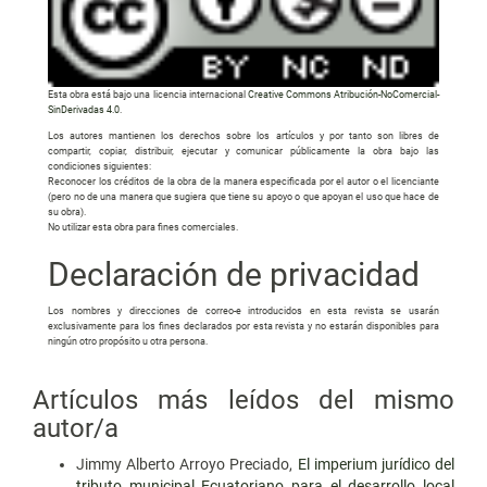
Esta obra está bajo una licencia internacional
Creative Commons Atribución-NoComercial-
SinDerivadas 4.0
.
Los autores mantienen los derechos sobre los artículos y por tanto son libres de
compartir, copiar, distribuir, ejecutar y comunicar públicamente la obra bajo las
condiciones siguientes:
Reconocer los créditos de la obra de la manera especificada por el autor o el licenciante
(pero no de una manera que sugiera que tiene su apoyo o que apoyan el uso que hace de
su obra).
No utilizar esta obra para fines comerciales.
Declaración de privacidad
Los nombres y direcciones de correo-e introducidos en esta revista se usarán
exclusivamente para los fines declarados por esta revista y no estarán disponibles para
ningún otro propósito u otra persona.
Artículos más leídos del mismo
autor/a
Jimmy Alberto Arroyo Preciado,
El imperium jurídico del
tributo municipal Ecuatoriano para el desarrollo local