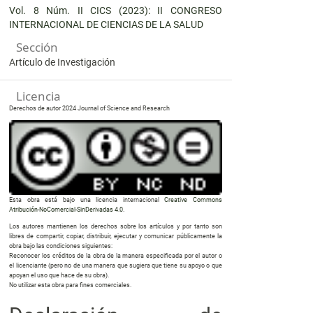
Vol. 8 Núm. II CICS (2023): II CONGRESO
INTERNACIONAL DE CIENCIAS DE LA SALUD
Sección
Artículo de Investigación
Licencia
Derechos de autor 2024 Journal of Science and Research
Esta obra está bajo una licencia internacional
Creative Commons
Atribución-NoComercial-SinDerivadas 4.0
.
Los autores mantienen los derechos sobre los artículos y por tanto son
libres de compartir, copiar, distribuir, ejecutar y comunicar públicamente la
obra bajo las condiciones siguientes:
Reconocer los créditos de la obra de la manera especificada por el autor o
el licenciante (pero no de una manera que sugiera que tiene su apoyo o que
apoyan el uso que hace de su obra).
No utilizar esta obra para fines comerciales.