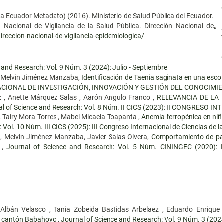
ca Ecuador Metadato) (2016). Ministerio de Salud Pública del Ecuador.
a Nacional de Vigilancia de la Salud Pública. Dirección Nacional de
reccion-nacional-de-vigilancia-epidemiologica/
 and Research: Vol. 9 Núm. 3 (2024): Julio - Septiembre
z, Melvin Jiménez Manzaba,
Identificación de Taenia saginata en una esco
NACIONAL DE INVESTIGACIÓN, INNOVACIÓN Y GESTIÓN DEL CONOCIMI
ez , Anette Márquez Salas , Aarón Angulo Franco ,
RELEVANCIA DE LA
al of Science and Research: Vol. 8 Núm. II CICS (2023): II CONGRESO
 , Tairy Mora Torres , Mabel Micaela Toapanta ,
Anemia ferropénica en niñ
Vol. 10 Núm. III CICS (2025): III Congreso Internacional de Ciencias de l
ez, Melvin Jiménez Manzaba, Javier Salas Olvera,
Comportamiento de pa
r
,
Journal of Science and Research: Vol. 5 Núm. CININGEC (2020
 Albán Velasco , Tania Zobeida Bastidas Arbelaez , Eduardo Enrique
el cantón Babahoyo
,
Journal of Science and Research: Vol. 9 Núm. 3 (2024