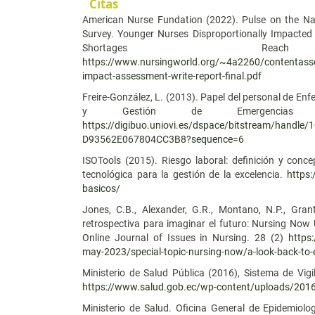
Citas
American Nurse Fundation (2022). Pulse on the Na
Survey. Younger Nurses Disproportionally Impacted
Shortages Rea
https://www.nursingworld.org/~4a2260/contentas
impact-assessment-write-report-final.pdf
Freire-González, L. (2013). Papel del personal de Enf
y Gestión de Emergencias y
https://digibuo.uniovi.es/dspace/bitstream/handl
D93562E067804CC3B8?sequence=6
ISOTools (2015). Riesgo laboral: definición y con
tecnológica para la gestión de la excelencia.
https:
basicos/
Jones, C.B., Alexander, G.R., Montano, N.P., Gran
retrospectiva para imaginar el futuro: Nursing Now
Online Journal of Issues in Nursing. 28 (2)
https
may-2023/special-topic-nursing-now/a-look-back-to-e
Ministerio de Salud Pública (2016), Sistema de Vi
https://www.salud.gob.ec/wp-content/uploads/2
Ministerio de Salud. Oficina General de Epidemiolo