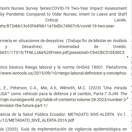
tion’s Nurses Survey Series:COVID-19 Two-Year Impact Assessment
 by Pandemic Compared to Older Nurses; Intent to Leave and Staff
ch Critical Levels.
sets/872ebb13c63f44f6b11a1bd0c74907c9/covid-19-two-year-
ermería en situaciones de desastres. (Trabajo fin de Máster en Análisis
 Desastres). Universidad de Oviedo.
e/10651/17315/TFM_Lidia%20Freire.pdf;jsessionid=C9ACBC51EE00C3
ceptos básicos Riesgo laboral y la norma OHSAS 18001. Plataforma
//www.isotools.us/2015/09/10/riesgo-laboral-definicion-y-conceptos-
t, E., Peterson, C.A., Mix, A.K, Wilmoth, M.C. (2023) "Una mirada
 USA™ como vehículo para la defensa y el cambio, Parte I" OJIN: The
://ojin.nursingworld.org/table-of-contents/volume-28-2023/number-2-
nvision-the-future-part-1/
gilancia de la Salud Pública Ecuador. METADATO SIVE-ALERTA. Vo.1.
016/12/METADATO_SIVE_ALERTA-2016.pdf
gía (2003). Guía de implementación de vigilancia epidemiológica en