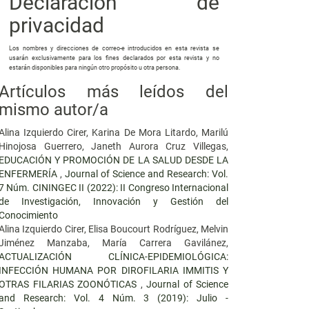
Declaración de
privacidad
Los nombres y direcciones de correo-e introducidos en esta revista se
usarán exclusivamente para los fines declarados por esta revista y no
estarán disponibles para ningún otro propósito u otra persona.
Artículos más leídos del
mismo autor/a
Alina Izquierdo Cirer, Karina De Mora Litardo, Marilú
Hinojosa Guerrero, Janeth Aurora Cruz Villegas,
EDUCACIÓN Y PROMOCIÓN DE LA SALUD DESDE LA
ENFERMERÍA
,
Journal of Science and Research: Vol.
7 Núm. CININGEC II (2022): II Congreso Internacional
de Investigación, Innovación y Gestión del
Conocimiento
Alina Izquierdo Cirer, Elisa Boucourt Rodríguez, Melvin
Jiménez Manzaba, María Carrera Gavilánez,
ACTUALIZACIÓN CLÍNICA-EPIDEMIOLÓGICA:
INFECCIÓN HUMANA POR DIROFILARIA IMMITIS Y
OTRAS FILARIAS ZOONÓTICAS
,
Journal of Science
and Research: Vol. 4 Núm. 3 (2019): Julio -