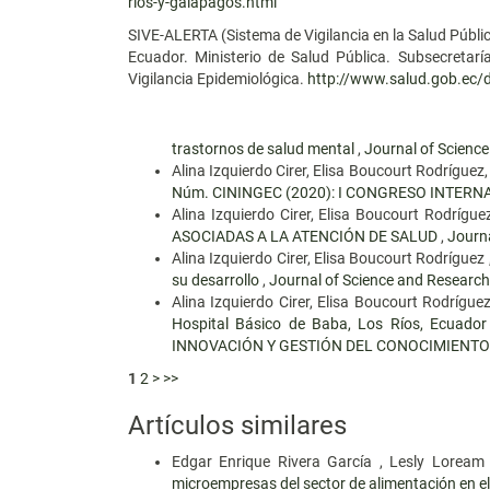
rios-y-galapagos.html
SIVE-ALERTA (Sistema de Vigilancia en la Salud Públi
Ecuador. Ministerio de Salud Pública. Subsecretarí
Vigilancia Epidemiológica.
http://www.salud.gob.ec/di
trastornos de salud mental
,
Journal of Science
Alina Izquierdo Cirer, Elisa Boucourt Rodrígue
Núm. CININGEC (2020): I CONGRESO INTER
Alina Izquierdo Cirer, Elisa Boucourt Rodrígu
ASOCIADAS A LA ATENCIÓN DE SALUD
,
Journ
Alina Izquierdo Cirer, Elisa Boucourt Rodríguez
su desarrollo
,
Journal of Science and Research: 
Alina Izquierdo Cirer, Elisa Boucourt Rodrígu
Hospital Básico de Baba, Los Ríos, Ecuado
INNOVACIÓN Y GESTIÓN DEL CONOCIMIENTO
1
2
>
>>
Artículos similares
Edgar Enrique Rivera García , Lesly Loream
microempresas del sector de alimentación en 