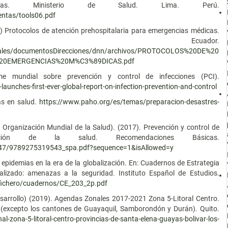
arias. Ministerio de Salud. Lima. Perú.
entas/tools06.pdf
) Protocolos de atención prehospitalaria para emergencias médicas.
 Ecuador.
igitales/documentosDirecciones/dnn/archivos/PROTOCOLOS%20DE%20
20EMERGENCIAS%20M%C3%89DICAS.pdf
 mundial sobre prevención y control de infecciones (PCI).
nches-first-ever-global-report-on-infection-prevention-and-control
as en salud.
https://www.paho.org/es/temas/preparacion-desastres-
Organización Mundial de la Salud). (2017). Prevención y control de
ción de la salud. Recomendaciones Básicas.
51447/9789275319543_spa.pdf?sequence=1&isAllowed=y
epidemias en la era de la globalización. En: Cuadernos de Estrategia
izado: amenazas a la seguridad. Instituto Español de Estudios.
/fichero/cuadernos/CE_203_2p.pdf
esarrollo) (2019). Agendas Zonales 2017-2021 Zona 5-Litoral Centro.
s (excepto los cantones de Guayaquil, Samborondón y Durán). Quito.
-zona-5-litoral-centro-provincias-de-santa-elena-guayas-bolivar-los-