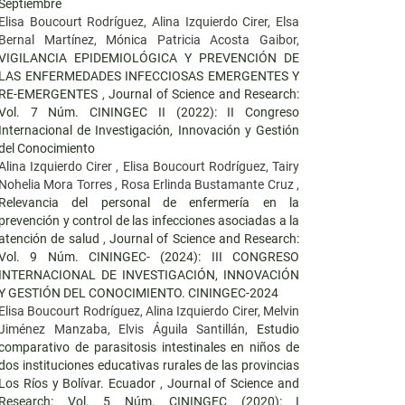
Septiembre
Elisa Boucourt Rodríguez, Alina Izquierdo Cirer, Elsa
Bernal Martínez, Mónica Patricia Acosta Gaibor,
VIGILANCIA EPIDEMIOLÓGICA Y PREVENCIÓN DE
LAS ENFERMEDADES INFECCIOSAS EMERGENTES Y
RE-EMERGENTES
,
Journal of Science and Research:
Vol. 7 Núm. CININGEC II (2022): II Congreso
Internacional de Investigación, Innovación y Gestión
del Conocimiento
Alina Izquierdo Cirer , Elisa Boucourt Rodríguez, Tairy
Nohelia Mora Torres , Rosa Erlinda Bustamante Cruz ,
Relevancia del personal de enfermería en la
prevención y control de las infecciones asociadas a la
atención de salud
,
Journal of Science and Research:
Vol. 9 Núm. CININGEC- (2024): III CONGRESO
INTERNACIONAL DE INVESTIGACIÓN, INNOVACIÓN
Y GESTIÓN DEL CONOCIMIENTO. CININGEC-2024
Elisa Boucourt Rodríguez, Alina Izquierdo Cirer, Melvin
Jiménez Manzaba, Elvis Águila Santillán,
Estudio
comparativo de parasitosis intestinales en niños de
dos instituciones educativas rurales de las provincias
Los Ríos y Bolívar. Ecuador
,
Journal of Science and
Research: Vol. 5 Núm. CININGEC (2020): I