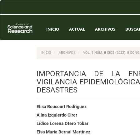
Navegación
principal
Contenido
principal
Barra
INICIO
ACTUAL
ARCHIVOS
BUSCA
lateral
INICIO
ARCHIVOS
VOL. 8 NÚM. II CICS (2023): II C
IMPORTANCIA DE LA EN
VIGILANCIA EPIDEMIOLÓGIC
DESASTRES
Elisa Boucourt Rodríguez
Alina Izquierdo Cirer
Lídice Lorena Otero Tobar
Elsa María Bernal Martínez