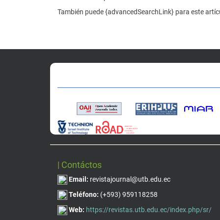
También puede {advancedSearchLink} para este artíc
| Contáctos
Email:
revistajournal@utb.edu.ec
Teléfono:
(+593) 959118258
Web:
https://revistas.utb.edu.ec/index.php/sr/