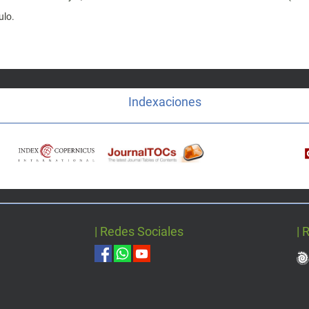
ulo.
Indexaciones
| Redes Sociales
| 