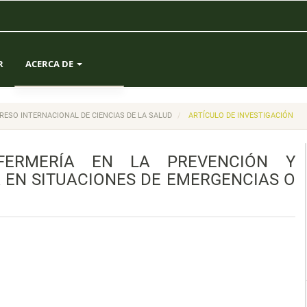
R
ACERCA DE
SOBRE LA REVISTA
ONGRESO INTERNACIONAL DE CIENCIAS DE LA SALUD
ARTÍCULO DE INVESTIGACIÓN
ENVÍOS
FERMERÍA EN LA PREVENCIÓN Y
EQUIPO EDITORIAL
A EN SITUACIONES DE EMERGENCIAS O
ESTADÍSTICAS
CONTACTO