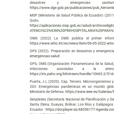
desastres y emergencias sanit
https://www.dge.gob.pe/publicaciones/pub_herrami
MSP (Ministerio de Salud Pública de Ecuador) (2011
Quito.
https://aplicaciones.msp.gob.ec/salud/archivosd
ATENCI%C3%93N%20PREHOSPITALARIA%20PARA%
OMS (2022) La OMS publica el primer informe
https://www.who.int/es/news/item/06-05-2022-who-lau
OPS (2022). Preparación en desastres y emergenci
emergencias-salud
OPS, OMS (Organización Panamericana de la Salud, 
infecciones asociadas a la aten
https://iris.paho.org/bitstream/handle/10665.2/
Puerta, J.L (2020). Cap. Tercero. Microorganismos y 
203. Emergencias pandémicas en un mundo global
Ministerio de Defensa.
https://www.ieee.es/Galerias
Senplades (Secretaría Nacional de Planificación y D
Santa Elena, Guayas, Bolívar, Los Ríos y Galápago
Ecuador.
https://docplayer.es/68356177-Agenda-zonal