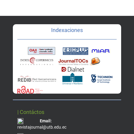
Indexaciones
| Contáctos
Email:
revistajournal@utb.edu.ec