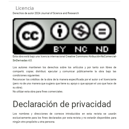
Licencia
Derechos de autor 2024 Journal of Science and Research
Esta obra está bajo una licencia internacional
Creative Commons Atribución-NoComercial-
SinDerivadas 4.0
.
Los autores mantienen los derechos sobre los artículos y por tanto son libres de
compartir, copiar, distribuir, ejecutar y comunicar públicamente la obra bajo las
condiciones siguientes:
Reconocer los créditos de la obra de la manera especificada por el autor o el licenciante
(pero no de una manera que sugiera que tiene su apoyo o que apoyan el uso que hace de
su obra).
No utilizar esta obra para fines comerciales.
Declaración de privacidad
Los nombres y direcciones de correo-e introducidos en esta revista se usarán
exclusivamente para los fines declarados por esta revista y no estarán disponibles para
ningún otro propósito u otra persona.