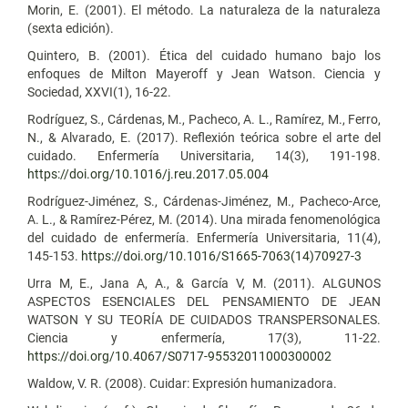
Morin, E. (2001). El método. La naturaleza de la naturaleza
(sexta edición).
Quintero, B. (2001). Ética del cuidado humano bajo los
enfoques de Milton Mayeroff y Jean Watson. Ciencia y
Sociedad, XXVI(1), 16-22.
Rodríguez, S., Cárdenas, M., Pacheco, A. L., Ramírez, M., Ferro,
N., & Alvarado, E. (2017). Reflexión teórica sobre el arte del
cuidado. Enfermería Universitaria, 14(3), 191-198.
https://doi.org/10.1016/j.reu.2017.05.004
Rodríguez-Jiménez, S., Cárdenas-Jiménez, M., Pacheco-Arce,
A. L., & Ramírez-Pérez, M. (2014). Una mirada fenomenológica
del cuidado de enfermería. Enfermería Universitaria, 11(4),
145-153.
https://doi.org/10.1016/S1665-7063(14)70927-3
Urra M, E., Jana A, A., & García V, M. (2011). ALGUNOS
ASPECTOS ESENCIALES DEL PENSAMIENTO DE JEAN
WATSON Y SU TEORÍA DE CUIDADOS TRANSPERSONALES.
Ciencia y enfermería, 17(3), 11-22.
https://doi.org/10.4067/S0717-95532011000300002
Waldow, V. R. (2008). Cuidar: Expresión humanizadora.