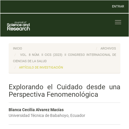
Navegación
ENTRAR
principal
Contenido
principal
Toggl
Barra
naviga
lateral
INICIO
ARCHIVOS
VOL. 8 NÚM. II CICS (2023): II CONGRESO INTERNACIONAL DE
CIENCIAS DE LA SALUD
ARTÍCULO DE INVESTIGACIÓN
Explorando el Cuidado desde una
Perspectiva Fenomenológica
Blanca Cecilia Alvarez Macías
Universidad Técnica de Babahoyo, Ecuador