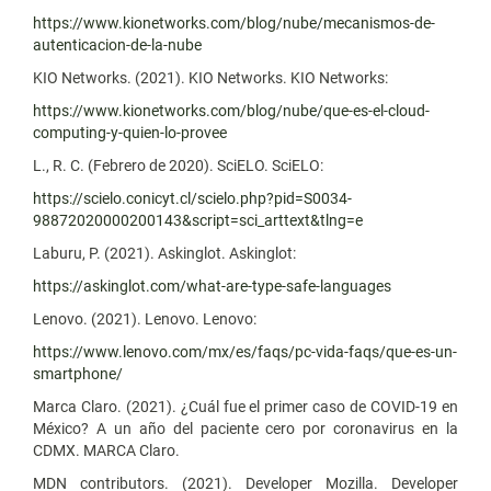
https://www.kionetworks.com/blog/nube/mecanismos-de-
autenticacion-de-la-nube
KIO Networks. (2021). KIO Networks. KIO Networks:
https://www.kionetworks.com/blog/nube/que-es-el-cloud-
computing-y-quien-lo-provee
L., R. C. (Febrero de 2020). SciELO. SciELO:
https://scielo.conicyt.cl/scielo.php?pid=S0034-
98872020000200143&script=sci_arttext&tlng=e
Laburu, P. (2021). Askinglot. Askinglot:
https://askinglot.com/what-are-type-safe-languages
Lenovo. (2021). Lenovo. Lenovo:
https://www.lenovo.com/mx/es/faqs/pc-vida-faqs/que-es-un-
smartphone/
Marca Claro. (2021). ¿Cuál fue el primer caso de COVID-19 en
México? A un año del paciente cero por coronavirus en la
CDMX. MARCA Claro.
MDN contributors. (2021). Developer Mozilla. Developer