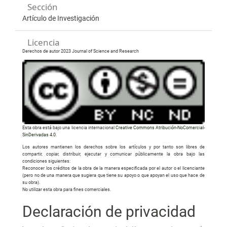
Sección
Artículo de Investigación
Licencia
Derechos de autor 2023 Journal of Science and Research
Esta obra está bajo una licencia internacional
Creative Commons Atribución-NoComercial-
SinDerivadas 4.0
.
Los autores mantienen los derechos sobre los artículos y por tanto son libres de
compartir, copiar, distribuir, ejecutar y comunicar públicamente la obra bajo las
condiciones siguientes:
Reconocer los créditos de la obra de la manera especificada por el autor o el licenciante
(pero no de una manera que sugiera que tiene su apoyo o que apoyan el uso que hace de
su obra).
No utilizar esta obra para fines comerciales.
Declaración de privacidad