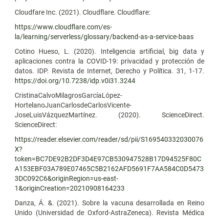
Cloudfare Inc. (2021). Cloudflare. Cloudflare:
https://www.cloudflare.com/es-
la/learning/serverless/glossary/backend-as-a-service-baas
Cotino Hueso, L. (2020). Inteligencia artificial, big data y
aplicaciones contra la COVID-19: privacidad y protección de
datos. IDP. Revista de Internet, Derecho y Política. 31, 1-17.
https://doi.org/10.7238/idp.v0i31.3244
CristinaCalvoMilagrosGarcíaLópez-
HortelanoJuanCarlosdeCarlosVicente-
JoseLuisVázquezMartínez. (2020). ScienceDirect.
ScienceDirect:
https://reader.elsevier.com/reader/sd/pii/S169540332030076
X?
token=BC7DE92B2DF3D4E97CB530947528B17D94525F80C
A153EBF03A789E07465C5B2162AFD5691F7AA584C0D5473
3DC092C6&originRegion=us-east-
1&originCreation=20210908164233
Danza, Á. &. (2021). Sobre la vacuna desarrollada en Reino
Unido (Universidad de Oxford-AstraZeneca). Revista Médica