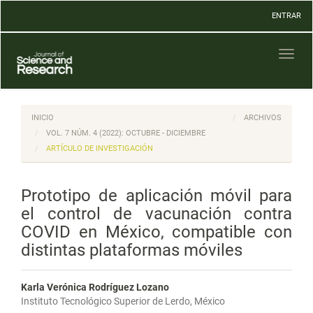
Navegación
ENTRAR
principal
Contenido
principal
Toggl
Barra
naviga
lateral
INICIO
ARCHIVOS
VOL. 7 NÚM. 4 (2022): OCTUBRE - DICIEMBRE
ARTÍCULO DE INVESTIGACIÓN
Prototipo de aplicación móvil para
el control de vacunación contra
COVID en México, compatible con
distintas plataformas móviles
Karla Verónica Rodríguez Lozano
Instituto Tecnológico Superior de Lerdo, México