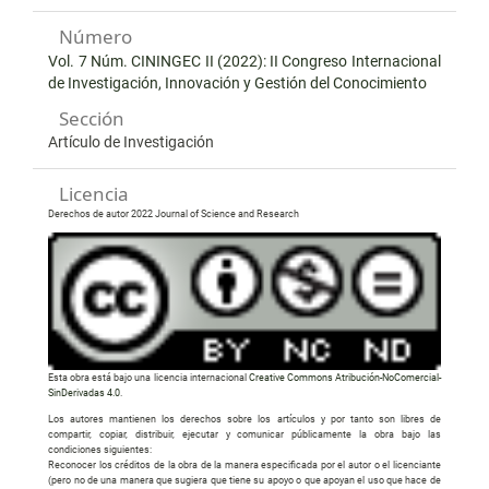
Número
Vol. 7 Núm. CININGEC II (2022): II Congreso Internacional
de Investigación, Innovación y Gestión del Conocimiento
Sección
Artículo de Investigación
Licencia
Derechos de autor 2022 Journal of Science and Research
Esta obra está bajo una licencia internacional
Creative Commons Atribución-NoComercial-
SinDerivadas 4.0
.
Los autores mantienen los derechos sobre los artículos y por tanto son libres de
compartir, copiar, distribuir, ejecutar y comunicar públicamente la obra bajo las
condiciones siguientes:
Reconocer los créditos de la obra de la manera especificada por el autor o el licenciante
(pero no de una manera que sugiera que tiene su apoyo o que apoyan el uso que hace de