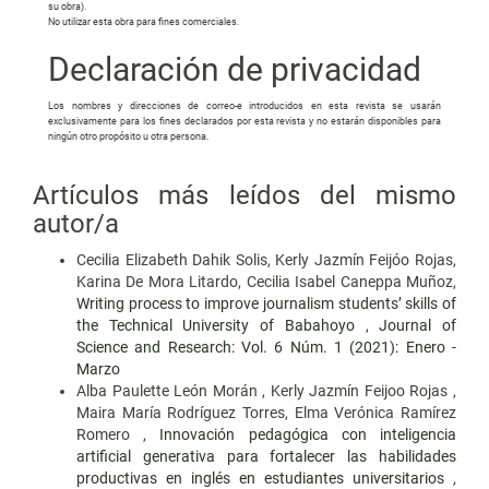
su obra).
No utilizar esta obra para fines comerciales.
Declaración de privacidad
Los nombres y direcciones de correo-e introducidos en esta revista se usarán
exclusivamente para los fines declarados por esta revista y no estarán disponibles para
ningún otro propósito u otra persona.
Artículos más leídos del mismo
autor/a
Cecilia Elizabeth Dahik Solis, Kerly Jazmín Feijóo Rojas,
Karina De Mora Litardo, Cecilia Isabel Caneppa Muñoz,
Writing process to improve journalism students’ skills of
the Technical University of Babahoyo
,
Journal of
Science and Research: Vol. 6 Núm. 1 (2021): Enero -
Marzo
Alba Paulette León Morán , Kerly Jazmín Feijoo Rojas ,
Maira María Rodríguez Torres, Elma Verónica Ramírez
Romero ,
Innovación pedagógica con inteligencia
artificial generativa para fortalecer las habilidades
productivas en inglés en estudiantes universitarios
,