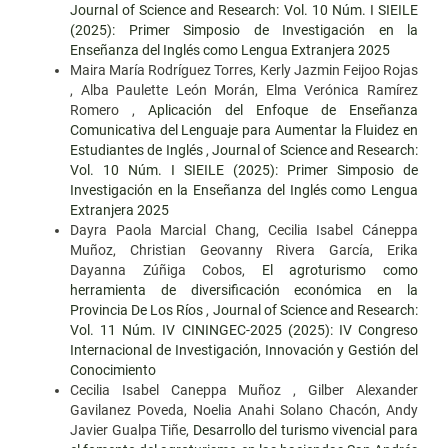
Journal of Science and Research: Vol. 10 Núm. I SIEILE
(2025): Primer Simposio de Investigación en la
Enseñanza del Inglés como Lengua Extranjera 2025
Maira María Rodríguez Torres, Kerly Jazmin Feijoo Rojas
, Alba Paulette León Morán, Elma Verónica Ramírez
Romero ,
Aplicación del Enfoque de Enseñanza
Comunicativa del Lenguaje para Aumentar la Fluidez en
Estudiantes de Inglés
,
Journal of Science and Research:
Vol. 10 Núm. I SIEILE (2025): Primer Simposio de
Investigación en la Enseñanza del Inglés como Lengua
Extranjera 2025
Dayra Paola Marcial Chang, Cecilia Isabel Cáneppa
Muñoz, Christian Geovanny Rivera García, Erika
Dayanna Zúñiga Cobos,
El agroturismo como
herramienta de diversificación económica en la
Provincia De Los Ríos
,
Journal of Science and Research:
Vol. 11 Núm. IV CININGEC-2025 (2025): IV Congreso
Internacional de Investigación, Innovación y Gestión del
Conocimiento
Cecilia Isabel Caneppa Muñoz , Gilber Alexander
Gavilanez Poveda, Noelia Anahi Solano Chacón, Andy
Javier Gualpa Tiñe,
Desarrollo del turismo vivencial para