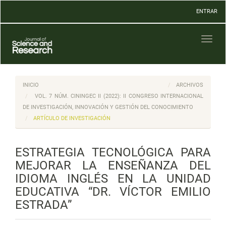
Navegación
ENTRAR
principal
Contenido
principal
Toggl
Barra
naviga
lateral
INICIO
ARCHIVOS
VOL. 7 NÚM. CININGEC II (2022): II CONGRESO INTERNACIONAL
DE INVESTIGACIÓN, INNOVACIÓN Y GESTIÓN DEL CONOCIMIENTO
ARTÍCULO DE INVESTIGACIÓN
ESTRATEGIA TECNOLÓGICA PARA
MEJORAR LA ENSEÑANZA DEL
IDIOMA INGLÉS EN LA UNIDAD
EDUCATIVA “DR. VÍCTOR EMILIO
ESTRADA”