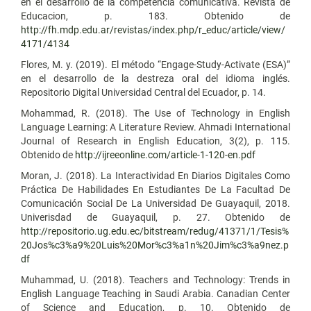
en el desarrollo de la competencia comunicativa. Revista de
Educacion, p. 183. Obtenido de
http://fh.mdp.edu.ar/revistas/index.php/r_educ/article/view/
4171/4134
Flores, M. y. (2019). El método “Engage-Study-Activate (ESA)”
en el desarrollo de la destreza oral del idioma inglés.
Repositorio Digital Universidad Central del Ecuador, p. 14.
Mohammad, R. (2018). The Use of Technology in English
Language Learning: A Literature Review. Ahmadi International
Journal of Research in English Education, 3(2), p. 115.
Obtenido de
http://ijreeonline.com/article-1-120-en.pdf
Moran, J. (2018). La Interactividad En Diarios Digitales Como
Práctica De Habilidades En Estudiantes De La Facultad De
Comunicación Social De La Universidad De Guayaquil, 2018.
Univerisdad de Guayaquil, p. 27. Obtenido de
http://repositorio.ug.edu.ec/bitstream/redug/41371/1/Tesis%
20Jos%c3%a9%20Luis%20Mor%c3%a1n%20Jim%c3%a9nez.p
df
Muhammad, U. (2018). Teachers and Technology: Trends in
English Language Teaching in Saudi Arabia. Canadian Center
of Science and Education, p. 10. Obtenido de