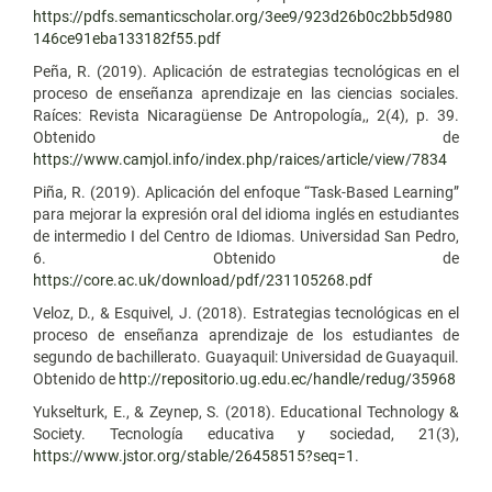
https://pdfs.semanticscholar.org/3ee9/923d26b0c2bb5d980
146ce91eba133182f55.pdf
Peña, R. (2019). Aplicación de estrategias tecnológicas en el
proceso de enseñanza aprendizaje en las ciencias sociales.
Raíces: Revista Nicaragüense De Antropología,, 2(4), p. 39.
Obtenido de
https://www.camjol.info/index.php/raices/article/view/7834
Piña, R. (2019). Aplicación del enfoque “Task-Based Learning”
para mejorar la expresión oral del idioma inglés en estudiantes
de intermedio I del Centro de Idiomas. Universidad San Pedro,
6. Obtenido de
https://core.ac.uk/download/pdf/231105268.pdf
Veloz, D., & Esquivel, J. (2018). Estrategias tecnológicas en el
proceso de enseñanza aprendizaje de los estudiantes de
segundo de bachillerato. Guayaquil: Universidad de Guayaquil.
Obtenido de
http://repositorio.ug.edu.ec/handle/redug/35968
Yukselturk, E., & Zeynep, S. (2018). Educational Technology &
Society. Tecnología educativa y sociedad, 21(3),
https://www.jstor.org/stable/26458515?seq=1
.