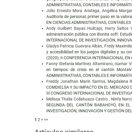
ADMINISTRATIVAS, CONTABLES E INFORMÁT
Júlio Ernesto Mora Aristega, Angélica Marga
Auditoría de personal, primer paso en la val
EN CIENCIAS ADMINISTRATIVAS, CONTABLES
Andy Guilbert Bayas Huilcapi, Harry Saltos
administración pública con Bonita soft: Estud
INTERNACIONAL DE INVESTIGACIÓN, INNOVA
Gladys Patricia Guevara Albán, Fredy Maximil
y accesibilidad en los juegos digitales y su c
(2020): II CONFERENCIA INTERNACIONAL EN
Fanny Stefanía Martínez Altamirano, Isamar V
en tiempos de crisis en el cantón Monta
ADMINISTRATIVAS, CONTABLES E INFORMÁT
Freddy Jonathan Marín Santos, Magdalena Ro
COMDIELSA Y SU IMPACTO EN EL MERCADO 
III CONGRESO INTERNACIONAL DE INVESTIG
Melissa Thalía Collahuazo Castro , Ninfa Na
SEGUNDA DEL CANTÓN BABAHOYO, EN EL
INVESTIGACIÓN, INNOVACIÓN Y GESTIÓN DE
1
2
>
>>