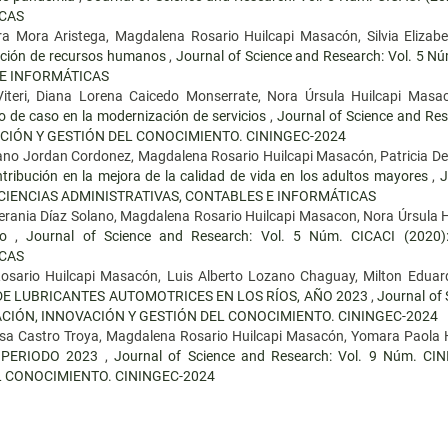
ICAS
ra Mora Aristega, Magdalena Rosario Huilcapi Masacón, Silvia Eliza
oración de recursos humanos
,
Journal of Science and Research: Vol. 5
 E INFORMÁTICAS
 Viteri, Diana Lorena Caicedo Monserrate, Nora Úrsula Huilcapi Mas
io de caso en la modernización de servicios
,
Journal of Science and Re
CIÓN Y GESTIÓN DEL CONOCIMIENTO. CININGEC-2024
iano Jordan Cordonez, Magdalena Rosario Huilcapi Masacón, Patricia De
ontribución en la mejora de la calidad de vida en los adultos mayores
,
J
 CIENCIAS ADMINISTRATIVAS, CONTABLES E INFORMÁTICAS
erania Díaz Solano, Magdalena Rosario Huilcapi Masacon, Nora Úrsula 
lvo
,
Journal of Science and Research: Vol. 5 Núm. CICACI (202
ICAS
sario Huilcapi Masacón, Luis Alberto Lozano Chaguay, Milton Eduard
DE LUBRICANTES AUTOMOTRICES EN LOS RÍOS, AÑO 2023
,
Journal of
ACIÓN, INNOVACIÓN Y GESTIÓN DEL CONOCIMIENTO. CININGEC-2024
rcisa Castro Troya, Magdalena Rosario Huilcapi Masacón, Yomara Paola
 PERIODO 2023
,
Journal of Science and Research: Vol. 9 Núm. C
L CONOCIMIENTO. CININGEC-2024