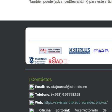
También puede {advancedSearchLink} para este artíc
| Contáctos
Email:
revistajournal@utb.edu.ec
Teléfono:
(+593) 959118258
Web:
https://revistas.utb.edu.ec/index.php/sr/
Oficina Editorial:
Vicerrectorado de I