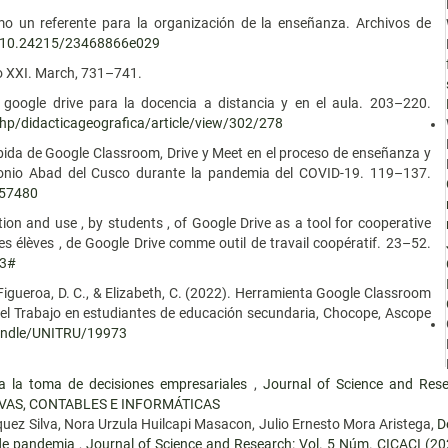
omo un referente para la organización de la enseñanza. Archivos de
rg/10.24215/23468866e029
glo XXI. March, 731–741.
e google drive para la docencia a distancia y en el aula. 203–220.
php/didacticageografica/article/view/302/278
cibida de Google Classroom, Drive y Meet en el proceso de enseñanza y
tonio Abad del Cusco durante la pandemia del COVID-19. 119–137.
8357480
ion and use , by students , of Google Drive as a tool for cooperative
les élèves , de Google Drive comme outil de travail coopératif. 23–52.
33#
., Figueroa, D. C., & Elizabeth, C. (2022). Herramienta Google Classroom
 el Trabajo en estudiantes de educación secundaria, Chocope, Ascope
handle/UNITRU/19973
ra la toma de decisiones empresariales
,
Journal of Science and Res
VAS, CONTABLES E INFORMÁTICAS
quez Silva, Nora Urzula Huilcapi Masacon, Julio Ernesto Mora Aristega,
D
 de pandemia
,
Journal of Science and Research: Vol. 5 Núm. CICACI 