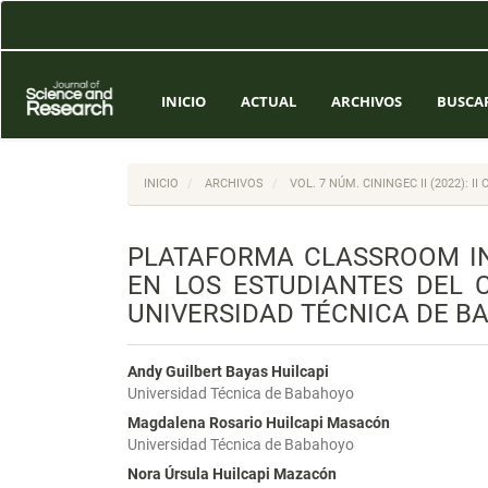
Navegación
principal
Contenido
principal
Barra
INICIO
ACTUAL
ARCHIVOS
BUSCA
lateral
INICIO
ARCHIVOS
VOL. 7 NÚM. CININGEC II (2022)
PLATAFORMA CLASSROOM IN
EN LOS ESTUDIANTES DEL 
UNIVERSIDAD TÉCNICA DE B
Andy Guilbert Bayas Huilcapi
Universidad Técnica de Babahoyo
Magdalena Rosario Huilcapi Masacón
Universidad Técnica de Babahoyo
Nora Úrsula Huilcapi Mazacón