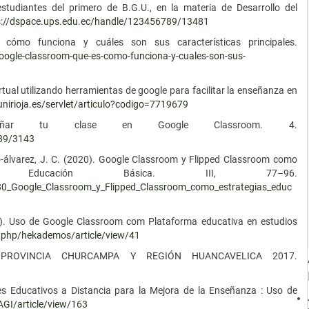
studiantes del primero de B.G.U., en la materia de Desarrollo del
s://dspace.ups.edu.ec/handle/123456789/13481
 cómo funciona y cuáles son sus características principales.
google-classroom-que-es-como-funciona-y-cuales-son-sus-
irtual utilizando herramientas de google para facilitar la enseñanza en
.unirioja.es/servlet/articulo?codigo=7719679
eñar tu clase en Google Classroom. 4.
789/3143
zo-álvarez, J. C. (2020). Google Classroom y Flipped Classroom como
en Educación Básica. III, 77–96.
780_Google_Classroom_y_Flipped_Classroom_como_estrategias_educ
021). Uso de Google Classroom com Plataforma educativa en estudios
.php/hekademos/article/view/41
, PROVINCIA CHURCAMPA Y REGIÓN HUANCAVELICA 2017.
es Educativos a Distancia para la Mejora de la Enseñanza : Uso de
GI/article/view/163