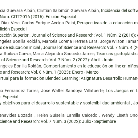
cia Guevara Albán, Cristian Salomón Guevara Albán,
Incidencia del sof
 Núm. CITT2016 (2016): Edición Especial
 Díaz Vera, Carlos Enrique Aveiga Paini,
Perspectivas de la educación m
ición Especial
cación Superior
,
Journal of Science and Research: Vol. 1 Núm. 2 (2016): A
ngeles Bonilla Roldán, Marcela Lorena Herrera Lara, Jorge Wilson Tama
es de educación inicial
,
Journal of Science and Research: Vol. 7 Núm. 4 (2
a Ruilova Cueva, María Alejandra Saucedo James,
Técnicas grafoplástica
 of Science and Research: Vol. 7 Núm. 2 (2022): Abril - Junio
Ángeles Bonilla Roldán,
Comportamiento en la educación on line en niños 
e and Research: Vol. 8 Núm. 1 (2023): Enero - Marzo
irtual para la formación Blended Learning: Asignatura Desarrollo Human
o Fernández Torres, José Walter Sandoya Villafuerte,
Los Juegos en L
n Especial
y objetivos para el desarrollo sustentable y sostenibilidad ambiental
,
Jo
navides Bozada , Helen Guisella Lamilla Caicedo , Wendy Liseth On
cience and Research: Vol. 7 Núm. 3 (2022): Julio - Septiembre