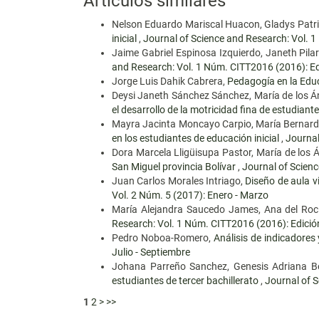
Artículos similares
Nelson Eduardo Mariscal Huacon, Gladys Patri
inicial
,
Journal of Science and Research: Vol. 1
Jaime Gabriel Espinosa Izquierdo, Janeth Pilar
and Research: Vol. 1 Núm. CITT2016 (2016): Ed
Jorge Luis Dahik Cabrera,
Pedagogía en la Edu
Deysi Janeth Sánchez Sánchez, María de los Á
el desarrollo de la motricidad fina de estudiant
Mayra Jacinta Moncayo Carpio, María Bernard
en los estudiantes de educación inicial
,
Journal
Dora Marcela Lligüisupa Pastor, María de los 
San Miguel provincia Bolívar
,
Journal of Scienc
Juan Carlos Morales Intriago,
Diseño de aula v
Vol. 2 Núm. 5 (2017): Enero - Marzo
María Alejandra Saucedo James, Ana del Rocí
Research: Vol. 1 Núm. CITT2016 (2016): Edició
Pedro Noboa-Romero,
Análisis de indicadores 
Julio - Septiembre
Johana Parreño Sanchez, Genesis Adriana Be
estudiantes de tercer bachillerato
,
Journal of S
1
2
>
>>