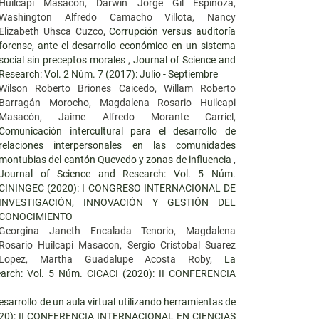
Huilcapi Masacón, Darwin Jorge Gil Espinoza,
Washington Alfredo Camacho Villota, Nancy
Elizabeth Uhsca Cuzco,
Corrupción versus auditoría
forense, ante el desarrollo económico en un sistema
social sin preceptos morales
,
Journal of Science and
Research: Vol. 2 Núm. 7 (2017): Julio - Septiembre
Wilson Roberto Briones Caicedo, Willam Roberto
Barragán Morocho, Magdalena Rosario Huilcapi
Masacón, Jaime Alfredo Morante Carriel,
Comunicación intercultural para el desarrollo de
relaciones interpersonales en las comunidades
montubias del cantón Quevedo y zonas de influencia
,
Journal of Science and Research: Vol. 5 Núm.
CININGEC (2020): I CONGRESO INTERNACIONAL DE
INVESTIGACIÓN, INNOVACIÓN Y GESTIÓN DEL
CONOCIMIENTO
Georgina Janeth Encalada Tenorio, Magdalena
Rosario Huilcapi Masacon, Sergio Cristobal Suarez
Lopez, Martha Guadalupe Acosta Roby,
La
earch: Vol. 5 Núm. CICACI (2020): II CONFERENCIA
esarrollo de un aula virtual utilizando herramientas de
(2020): II CONFERENCIA INTERNACIONAL EN CIENCIAS