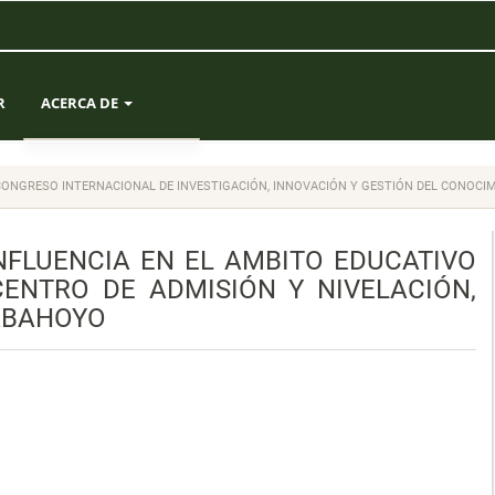
R
ACERCA DE
SOBRE LA REVISTA
: II CONGRESO INTERNACIONAL DE INVESTIGACIÓN, INNOVACIÓN Y GESTIÓN DEL CONOCI
ENVÍOS
FLUENCIA EN EL AMBITO EDUCATIVO
EQUIPO EDITORIAL
CENTRO DE ADMISIÓN Y NIVELACIÓN,
ABAHOYO
ESTADÍSTICAS
CONTACTO