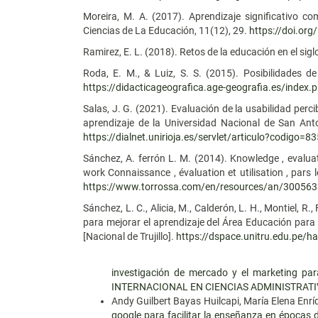
Moreira, M. A. (2017). Aprendizaje significativo c
Ciencias de La Educación, 11(12), 29.
https://doi.o
Ramirez, E. L. (2018). Retos de la educación en el si
Roda, E. M., & Luiz, S. S. (2015). Posibilidades d
https://didacticageografica.age-geografia.es/index.
Salas, J. G. (2021). Evaluación de la usabilidad per
aprendizaje de la Universidad Nacional de San An
https://dialnet.unirioja.es/servlet/articulo?codigo=
Sánchez, A. ferrón L. M. (2014). Knowledge , evaluat
work Connaissance , évaluation et utilisation , pars 
https://www.torrossa.com/en/resources/an/30056
Sánchez, L. C., Alicia, M., Calderón, L. H., Montiel, R
para mejorar el aprendizaje del Área Educación para
[Nacional de Trujillo].
https://dspace.unitru.edu.pe/
investigación de mercado y el marketing pa
INTERNACIONAL EN CIENCIAS ADMINISTRATI
Andy Guilbert Bayas Huilcapi, María Elena Enrí
google para facilitar la enseñanza en épocas