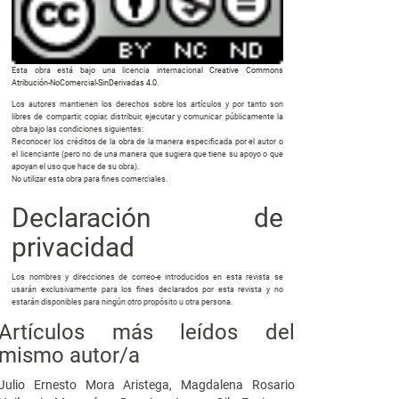
Esta obra está bajo una licencia internacional
Creative Commons
Atribución-NoComercial-SinDerivadas 4.0
.
Los autores mantienen los derechos sobre los artículos y por tanto son
libres de compartir, copiar, distribuir, ejecutar y comunicar públicamente la
obra bajo las condiciones siguientes:
Reconocer los créditos de la obra de la manera especificada por el autor o
el licenciante (pero no de una manera que sugiera que tiene su apoyo o que
apoyan el uso que hace de su obra).
No utilizar esta obra para fines comerciales.
Declaración de
privacidad
Los nombres y direcciones de correo-e introducidos en esta revista se
usarán exclusivamente para los fines declarados por esta revista y no
estarán disponibles para ningún otro propósito u otra persona.
Artículos más leídos del
mismo autor/a
Julio Ernesto Mora Aristega, Magdalena Rosario