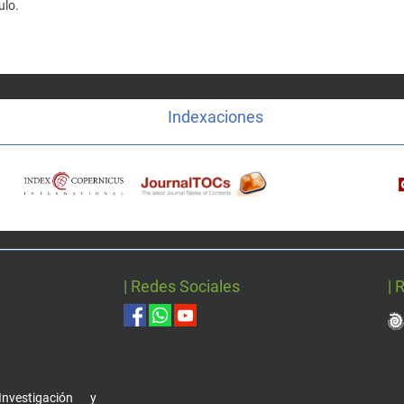
ulo.
Indexaciones
| Redes Sociales
| 
nvestigación y