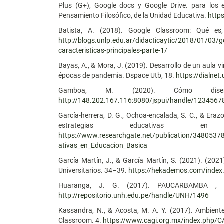
Plus (G+), Google docs y Google Drive. para los e
Pensamiento Filosófico, de la Unidad Educativa.
http
Batista, A. (2018). Google Classroom: Qué es,
http://blogs.unlp.edu.ar/didacticaytic/2018/01/03/
caracteristicas-principales-parte-1/
Bayas, A., & Mora, J. (2019). Desarrollo de un aula v
épocas de pandemia. Dspace Utb, 18.
https://dialnet
Gamboa, M. (2020). Cómo dis
http://148.202.167.116:8080/jspui/handle/123456
García-herrera, D. G., Ochoa-encalada, S. C., & Era
estrategias educativas 
https://www.researchgate.net/publication/348053
ativas_en_Educacion_Basica
García Martín, J., & García Martín, S. (2021). (2
Universitarios. 34–39.
https://hekademos.com/index
Huaranga, J. G. (2017). PAUCARBAMBA 
http://repositorio.unh.edu.pe/handle/UNH/1496
Kassandra, N., & Acosta, M. A. Y. (2017). Ambient
Classroom. 4.
https://www.cagi.org.mx/index.php/CA