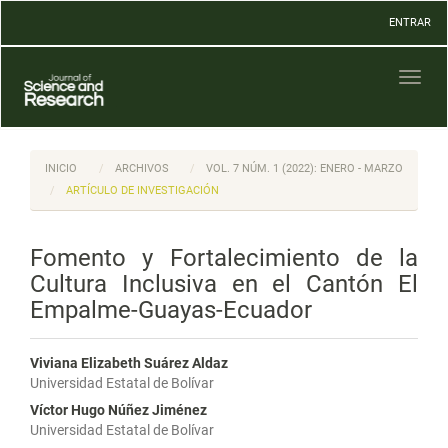
Navegación
ENTRAR
principal
Contenido
principal
Toggl
Barra
naviga
lateral
INICIO
ARCHIVOS
VOL. 7 NÚM. 1 (2022): ENERO - MARZO
ARTÍCULO DE INVESTIGACIÓN
Fomento y Fortalecimiento de la
Cultura Inclusiva en el Cantón El
Empalme-Guayas-Ecuador
Viviana Elizabeth Suárez Aldaz
Universidad Estatal de Bolívar
Víctor Hugo Núñez Jiménez
Universidad Estatal de Bolívar