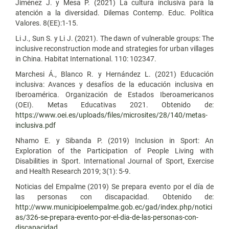
Jiménez J. y Mesa P. (2021) La cultura inclusiva para la
atención a la diversidad. Dilemas Contemp. Educ. Política
Valores. 8(EE):1-15.
Li J., Sun S. y Li J. (2021). The dawn of vulnerable groups: The
inclusive reconstruction mode and strategies for urban villages
in China. Habitat International. 110: 102347.
Marchesi Á., Blanco R. y Hernández L. (2021) Educación
inclusiva: Avances y desafíos de la educación inclusiva en
Iberoamérica. Organización de Estados Iberoamericanos
(OEI). Metas Educativas 2021. Obtenido de:
https://www.oei.es/uploads/files/microsites/28/140/metas-
inclusiva.pdf
Nhamo E. y Sibanda P. (2019) Inclusion in Sport: An
Exploration of the Participation of People Living with
Disabilities in Sport. International Journal of Sport, Exercise
and Health Research 2019; 3(1): 5-9.
Noticias del Empalme (2019) Se prepara evento por el día de
las personas con discapacidad. Obtenido de:
http://www.municipioelempalme.gob.ec/gad/index.php/notici
as/326-se-prepara-evento-por-el-dia-de-las-personas-con-
discapacidad