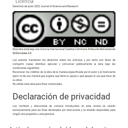
Licencia
Derechos de autor 2022 Journal of Science and Research
Esta obra está bajo una licencia internacional
Creative Commons Atribución-NoComercial-
SinDerivadas 4.0
.
Los autores mantienen los derechos sobre los artículos y por tanto son libres de
compartir, copiar, distribuir, ejecutar y comunicar públicamente la obra bajo las
condiciones siguientes:
Reconocer los créditos de la obra de la manera especificada por el autor o el licenciante
(pero no de una manera que sugiera que tiene su apoyo o que apoyan el uso que hace de
su obra).
No utilizar esta obra para fines comerciales.
Declaración de privacidad
Los nombres y direcciones de correo-e introducidos en esta revista se usarán
exclusivamente para los fines declarados por esta revista y no estarán disponibles para
ningún otro propósito u otra persona.