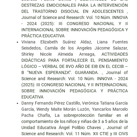
DESTREZAS EMOCIONALES PARA LA INTERVENCIÓN
DEL TRASTORNO DISOCIAL EN ADOLESCENTES
,
Journal of Science and Research: Vol. 10 Núm. INNOVA
- 2024 (2025): III CONGRESO NACIONAL Y II
INTERNACIONAL SOBRE INNOVACIÓN PEDAGÓGICA Y
PRÁCTICA EDUCATIVA
Viviana Elizabeth Suárez Aldaz, Liana Fuentes
Seisdedos, Camila de los Angeles Jácome Salazar,
Shirley Nicole Almeida Arreaga,
ACTIVIDADES
DIDÁCTICAS PARA FORTALECER EL PENSAMIENTO
LÓGICO – VERBAL DE 8VO AÑO DE EIB EN EL CECIB –
B “NUEVA ESPERANZA”. GUARANDA.
,
Journal of
Science and Research: Vol. 10 Núm. INNOVA - 2024
(2025): III CONGRESO NACIONAL Y II INTERNACIONAL
SOBRE INNOVACIÓN PEDAGÓGICA Y PRÁCTICA
EDUCATIVA
Danny Fernando Pérez Castillo, Verónica Tatiana García
García, Wendy Maite Morán Luzón, Yancarlos Marcelo
Pacha Chafla,
La sobreprotección familiar en el
comportamiento de los niños y niñas de 3 a 5 años de la
Unidad Educativa Ángel Polibio Chaves
,
Journal of
Science and Research: Vol. 11 Núm. XII CTIE y III CIVS