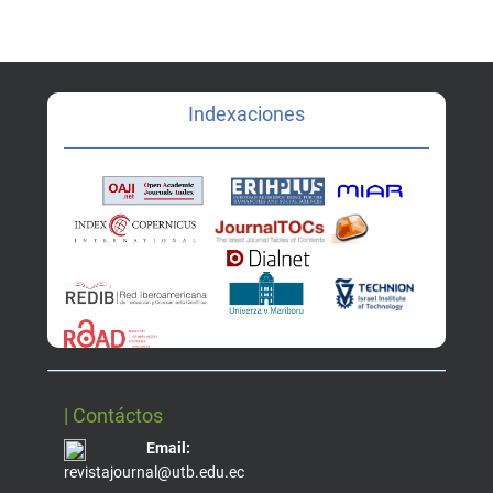
Indexaciones
| Contáctos
Email:
revistajournal@utb.edu.ec