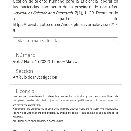
Gestión de talento humano para la Eficiencia laboral en
las haciendas bananeras de la provincia de Los Ríos.
Journal of Science and Research
,
7
(1), 1–29. Recuperado
a partir de
https://revistas.utb.edu.ec/index.php/sr/article/view/217
9
Más formatos de cita
Número
Vol. 7 Núm. 1 (2022): Enero - Marzo
Sección
Artículo de Investigación
Licencia
Los autores mantienen los derechos sobre los artículos y por tanto son libres de
compartir, copiar, distribuir, ejecutar y comunicar públicamente la obra bajo las
condiciones siguientes:
Reconocer los créditos de la obra de la manera especificada por el autor o el licenciante
(pero no de una manera que sugiera que tiene su apoyo o que apoyan el uso que hace de
su obra).
No utilizar esta obra para fines comerciales.