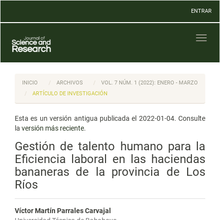
Navegación
ENTRAR
principal
Contenido
principal
Toggl
Barra
naviga
lateral
INICIO
ARCHIVOS
VOL. 7 NÚM. 1 (2022): ENERO - MARZO
ARTÍCULO DE INVESTIGACIÓN
Esta es un versión antigua publicada el 2022-01-04. Consulte
la
versión más reciente
.
Gestión de talento humano para la
Eficiencia laboral en las haciendas
bananeras de la provincia de Los
Ríos
Víctor Martín Parrales Carvajal