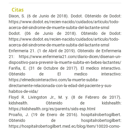
Citas
Dixon, S. (6 de Junio de 2018). Dodot. Obtenido de Dodot:
https://www.dodot.es/recien-nacido/cuidados/articulo/todo-
acerca-del-sindrome-de-muerte-subita-del-lactante-smsl
Dodot. (06 de Junio de 2018). Obtenido de Dodot:
https://www.dodot.es/recien-nacido/cuidados/articulo/todo-
acerca-del-sindrome-de-muerte-subita-del-lactante-smsl
Enfermeria 21. (1 de Abril de 2019). Obtenido de Enfermeria
21: https://www.enfermeria21.com/diario-dicen/disenan-un-
dispositivo-para-prevenir-la-muerte-subita-en-bebes-lactantes/
Fariña, E. (31 de Octubre de 2017). El medico interactivo.
Obtenido de El medico interactivo:
https://elmedicointeractivo.com/la-muerte-subita-
directamente-relacionada-con-la-edad-del-paciente-y-sus-
habitos-de-vida/
Floyd R. Livingston Jr., M. y. (8 de Febrero de 2017).
kidshealth. Obtenido de kidshealth:
https://kidshealth.org/es/parents/sids-esp.html
Proaño, J. (19 de Enero de 2016). hospitalrobertogilbert.
Obtenido de hospitalrobertogilbert:
https://hospitalrobertogilbert.med.ec/blog/item/10020-como-