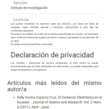
Sección
Artículo de Investigación
Licencia
Los autores mantienen los derechos sobre los artículos y por tanto son libres de
compartir, copiar, distribuir, ejecutar y comunicar públicamente la obra bajo las
condiciones siguientes:
Reconocer los créditos de la obra de la manera especificada por el autor o el licenciante
(pero no de una manera que sugiera que tiene su apoyo o que apoyan el uso que hace de
su obra).
No utilizar esta obra para fines comerciales.
Declaración de privacidad
Los nombres y direcciones de correo-e introducidos en esta revista se usarán
exclusivamente para los fines declarados por esta revista y no estarán disponibles para
ningún otro propósito u otra persona.
Artículos más leídos del mismo
autor/a
Nelly Karina Esparza Cruz,
El Comercio Electrónico en el
Ecuador
,
Journal of Science and Research: Vol. 2 Núm.
6 (2017): Abril - Junio