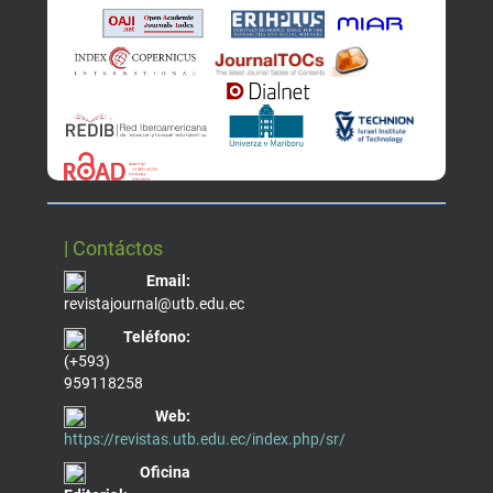
| Contáctos
Email:
revistajournal@utb.edu.ec
Teléfono:
(+593)
959118258
Web:
https://revistas.utb.edu.ec/index.php/sr/
Oficina