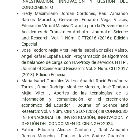
INVESTIGACIÓN, INNOVACIÓN Y GESTIÓN DEL
CONOCIMIENTO
Fredy Maximiliano Jordán Cordones, Raúl Armando
Ramos Morocho, Geovanny Eduardo Vega Villacis,
Educación Virtual Masiva Gratuita para la Prevención de
Accidentes de Tránsito en Ambato
,
Journal of Science
and Research: Vol. 1 Núm. CITT2016 (2016): Edición
Especial
José Teodoro Mejía Viteri, María Isabel Gonzáles Valero,
Angel Rafael España León,
Programación de algoritmos
de balanceo de carga con HA-Proxy de servicios HTTP
,
Journal of Science and Research: Vol. 3 Núm. CITT2017
(2018): Edición Especial
María Isabel Gonzáles Valero, Ana del Roció Fernández
Torres , Omar Rodrigo Montece Moreno, José Teodoro
Mejía Viteri ,
Aportes de las tecnologías de la
información y comunicación en el crecimiento
económico del Ecuador
,
Journal of Science and
Research: Vol. 9 Núm. CININGEC- (2024): III CONGRESO
INTERNACIONAL DE INVESTIGACIÓN, INNOVACIÓN Y
GESTIÓN DEL CONOCIMIENTO. CININGEC-2024
Fabián Eduardo Alcoser Cantuña , Raúl Armando
Ramos Morocho , Paulino Javier Suárez Guamán ,