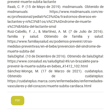
prevenir-muerte-subita-lactante
Raab, C. P. (15 de Mayo de 2019). msdmanuals. Obtenido de
msdmanuals: https://www.msdmanuals.com/es-
ec/professional/pediatr%C3%ADa/trastornos-diversos-en-
lactantes-y-ni%C3%B1os/s%C3%ADndrome-de-muerte-
s%C3%BAbita-del-lactante-smsl
Ruiz-Cabello, F. J., & Martínez, A. M. (7 de Julio de 2016).
familia y salud. Obtenido de familia y salud:
https://www.familiaysalud.es/podemos-prevenir/otras-
medidas-preventivas/en-el-bebe/prevencion-del-sindrome-de-
muerte-subita-del
SaluDigital. (10 de Diciembre de 2016). Obtenido de SaluDigital:
https://www.consalud.es/saludigital/49/un-brazalete-para-
prevenir-la-muerte-subita-en-bebes_41412_102.html
Sánchez-Monge, M. (17 de Marzo de 2021). cuidateplus.
Obtenido de cuidateplus:
https://cuidateplus.marca.com/enfermedades/enfermedades-
vasculares-y-del-corazon/muerte-subita-cardiaca.html
PDF