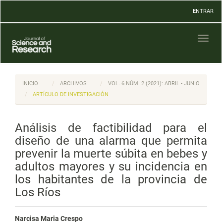
Navegación
ENTRAR
principal
Contenido
principal
Toggl
Barra
naviga
lateral
INICIO
ARCHIVOS
VOL. 6 NÚM. 2 (2021): ABRIL - JUNIO
ARTÍCULO DE INVESTIGACIÓN
Análisis de factibilidad para el
diseño de una alarma que permita
prevenir la muerte súbita en bebes y
adultos mayores y su incidencia en
los habitantes de la provincia de
Los Ríos
Narcisa Maria Crespo