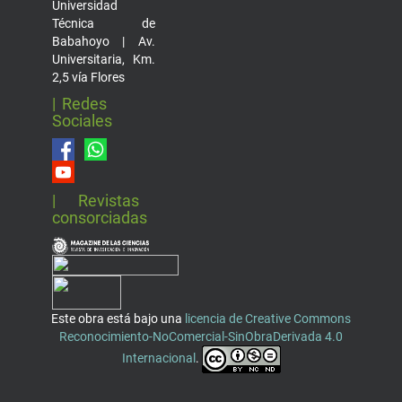
Universidad
Técnica de
Babahoyo | Av.
Universitaria, Km.
2,5 vía Flores
| Redes
Sociales
| Revistas
consorciadas
Este obra está bajo una
licencia de Creative Commons
Reconocimiento-NoComercial-SinObraDerivada 4.0
Internacional
.