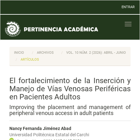
Navegación
ENTRAR
principal
Contenido
principal
Toggl
Barra
naviga
lateral
INICIO
ARCHIVOS
VOL. 10 NÚM. 2 (2026): ABRIL - JUNIO
ARTÍCULOS
El fortalecimiento de la Inserción y
Manejo de Vías Venosas Periféricas
en Pacientes Adultos
Improving the placement and management of
peripheral venous access in adult patients
Nancy Fernanda Jiménez Abad
Universidad Politécnica Estatal del Carchi