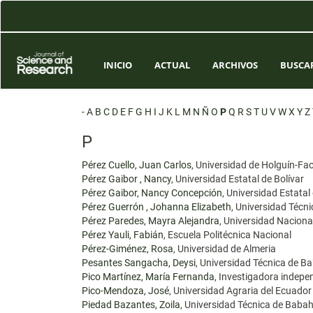
Navegación
principal
Contenido
principal
Barra
INICIO
ACTUAL
ARCHIVOS
BUSCA
lateral
-
A
B
C
D
E
F
G
H
I
J
K
L
M
N
Ñ
O
P
Q
R
S
T
U
V
W
X
Y
Z
P
Pérez Cuello, Juan Carlos
, Universidad de Holguín-Fac
Pérez Gaibor , Nancy
, Universidad Estatal de Bolívar
Pérez Gaibor, Nancy Concepción
, Universidad Estatal
Pérez Guerrón , Johanna Elizabeth
, Universidad Téc
Pérez Paredes, Mayra Alejandra
, Universidad Nacion
Pérez Yauli, Fabián
, Escuela Politécnica Nacional
Pérez-Giménez, Rosa
, Universidad de Almeria
Pesantes Sangacha, Deysi
, Universidad Técnica de 
Pico Martínez, María Fernanda
, Investigadora indepe
Pico-Mendoza, José
, Universidad Agraria del Ecuador
Piedad Bazantes, Zoila
, Universidad Técnica de Baba