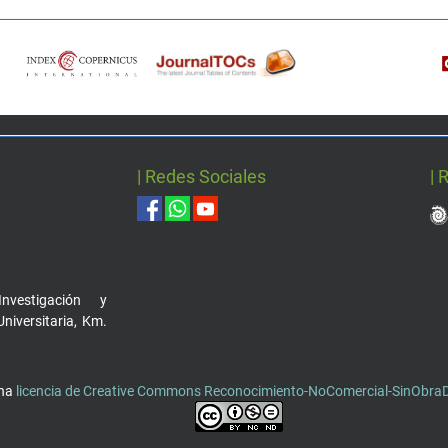
| Redes Sociales
| 
nvestigación y
Universitaria, Km.
una
licencia de Creative Commons Reconocimiento-NoComercial-SinObraDe