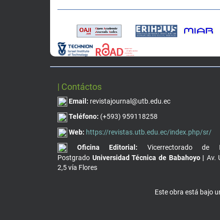
| Contáctos
Email:
revistajournal@utb.edu.ec
Teléfono:
(+593) 959118258
Web:
https://revistas.utb.edu.ec/index.php/sr/
Oficina Editorial:
Vicerrectorado de I
Postgrado
Universidad Técnica de Babahoyo |
Av. 
2,5 vía Flores
Este obra está bajo 