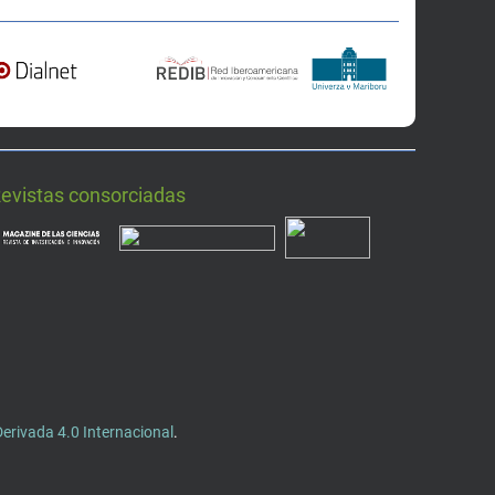
Revistas consorciadas
rivada 4.0 Internacional
.