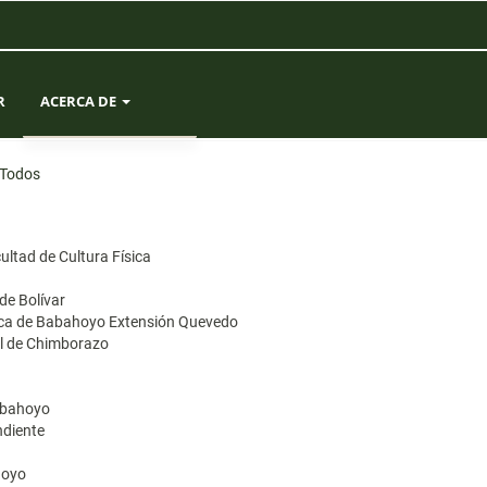
R
ACERCA DE
SOBRE LA REVISTA
Todos
ENVÍOS
ultad de Cultura Física
EQUIPO EDITORIAL
 de Bolívar
nica de Babahoyo Extensión Quevedo
ESTADÍSTICAS
al de Chimborazo
CONTACTO
Babahoyo
ndiente
hoyo