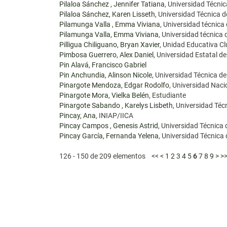
Pilaloa Sánchez , Jennifer Tatiana
, Universidad Técn
Pilaloa Sánchez, Karen Lisseth
, Universidad Técnica
Pilamunga Valla , Emma Viviana
, Universidad técnic
Pilamunga Valla, Emma Viviana
, Universidad técnica
Pilligua Chiliguano, Bryan Xavier
, Unidad Educativa C
Pimbosa Guerrero, Alex Daniel
, Universidad Estatal de
Pin Alavá, Francisco Gabriel
Pin Anchundia, Alinson Nicole
, Universidad Técnica 
Pinargote Mendoza, Edgar Rodolfo
, Universidad Nac
Pinargote Mora, Vielka Belén
, Estudiante
Pinargote Sabando , Karelys Lisbeth
, Universidad Té
Pincay, Ana
, INIAP/IICA
Pincay Campos , Genesis Astrid
, Universidad Técnic
Pincay García, Fernanda Yelena
, Universidad Técnic
126 - 150 de 209 elementos
<<
<
1
2
3
4
5
6
7
8
9
>
>