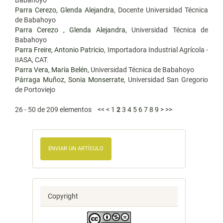
Babahoyo
Parra Cerezo, Glenda Alejandra
, Docente Universidad Técnica
de Babahoyo
Parra Cerezo , Glenda Alejandra
, Universidad Técnica de
Babahoyo
Parra Freire, Antonio Patricio
, Importadora Industrial Agrícola -
IIASA, CAT.
Parra Vera, María Belén
, Universidad Técnica de Babahoyo
Párraga Muñoz, Sonia Monserrate
, Universidad San Gregorio
de Portoviejo
26 - 50 de 209 elementos
<<
<
1
2
3
4
5
6
7
8
9
>
>>
ENVIAR UN ARTÍCULO
Copyright