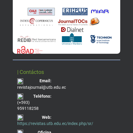
| Contáctos
Email:
revistajournal@utb.edu.ec
Teléfono:
(+593)
959118258
Web:
https://revistas.utb.edu.ec/index.php/sr/
Oficina