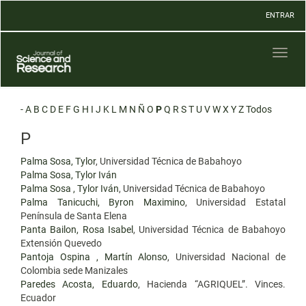
Navegación
ENTRAR
principal
Contenido
principal
Toggl
Barra
naviga
lateral
-
A
B
C
D
E
F
G
H
I
J
K
L
M
N
Ñ
O
P
Q
R
S
T
U
V
W
X
Y
Z
Todos
P
Palma Sosa, Tylor
, Universidad Técnica de Babahoyo
Palma Sosa, Tylor Iván
Palma Sosa , Tylor Iván
, Universidad Técnica de Babahoyo
Palma Tanicuchi, Byron Maximino
, Universidad Estatal
Península de Santa Elena
Panta Bailon, Rosa Isabel
, Universidad Técnica de Babahoyo
Extensión Quevedo
Pantoja Ospina , Martín Alonso
, Universidad Nacional de
Colombia sede Manizales
Paredes Acosta, Eduardo
, Hacienda “AGRIQUEL”. Vinces.
Ecuador