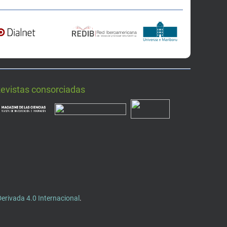
Revistas consorciadas
rivada 4.0 Internacional
.