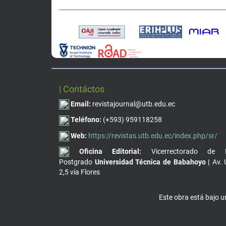
| Contáctos
Email:
revistajournal@utb.edu.ec
Teléfono:
(+593) 959118258
Web:
https://revistas.utb.edu.ec/index.php/sr/
Oficina Editorial:
Vicerrectorado de I
Postgrado
Universidad Técnica de Babahoyo |
Av. 
2,5 vía Flores
Este obra está bajo 