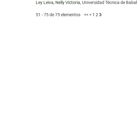
Ley Leiva, Nelly Victoria
, Universidad Técnica de Bab
51 - 75 de 75 elementos
<<
<
1
2
3