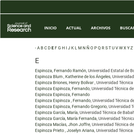
Navegación
principal
Contenido
principal
Barra
INICIO
ACTUAL
ARCHIVOS
BUSCA
lateral
-
A
B
C
D
E
F
G
H
I
J
K
L
M
N
Ñ
O
P
Q
R
S
T
U
V
W
X
Y
Z
E
Espinoza, Fernando Ramón
, Universidad Estatal de B
Espinoza Blum , Katherine de los Ángeles
, Universida
Espinoza Briones, Henry Bolívar
, Universidad Técnic
Espinoza Espinoza, Fernando
, Universidad Técnica 
Espinoza Espinoza, Fernando
Espinoza Espinoza , Fernando
, Universidad Técnica 
Espinoza Espinoza, Fernando Gregorio
, Universidad 
Espinoza García, María
, Universidad Técnica de Bab
Espinoza García, María Fernanda
, Universidad Técni
Espinoza Macías, Jhon Joffre
, Universidad Técnica 
Espinoza Prieto , Joselyn Ariana
, Universidad Técnic