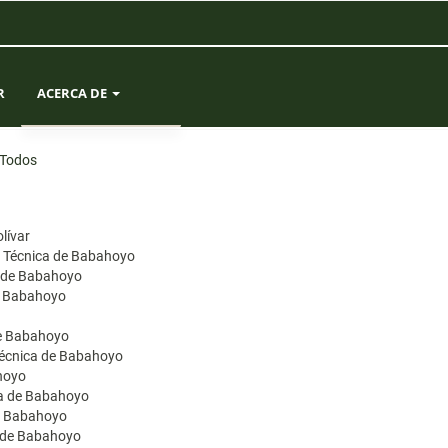
R
ACERCA DE
SOBRE LA REVISTA
Todos
ENVÍOS
olívar
EQUIPO EDITORIAL
d Técnica de Babahoyo
a de Babahoyo
de Babahoyo
ESTADÍSTICAS
de Babahoyo
CONTACTO
Técnica de Babahoyo
ahoyo
ca de Babahoyo
de Babahoyo
a de Babahoyo