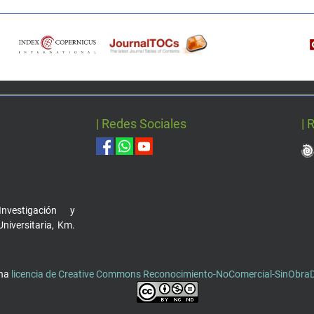
| Redes Sociales
| 
nvestigación y
Universitaria, Km.
una
licencia de Creative Commons Reconocimiento-NoComercial-SinObraDe