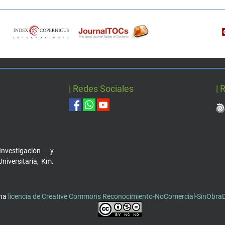
| Redes Sociales
| 
nvestigación y
Universitaria, Km.
una
licencia de Creative Commons Reconocimiento-NoComercial-SinObraDe