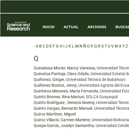
Navegación
principal
Contenido
principal
Barra
INICIO
ACTUAL
ARCHIVOS
BUSCA
lateral
-
A
B
C
D
E
F
G
H
I
J
K
L
M
N
Ñ
O
P
Q
R
S
T
U
V
W
X
Y
Z
Q
Quinaluisa Morán, Nancy Vanessa
, Universidad Técn
Quinatoa Pantoja, Clara Odalis
, Universidad Estatal d
Quiñonez, Ginger
, Universidad Técnica de Babahoyo
Quiñonez Bustos, Jenny
, Universidad Agraria del Ecu
Quinteros Meneses, María Fernanda
, Universidad Esta
Quinto Briones, Rina Mariuxi
, SOLCA Guayaquil
Quinto Rodríguez , Denecis Noemy
, Universidad Técn
Quinto Vargas, Bernardo Manuel
, Universidad Técni
Quiroz Martínez, Miguel
Quiroz Villacis, Carmen Marlene
, Universidad Bolivari
Quispe García, Joselyn Samantha
, Universidad Catól