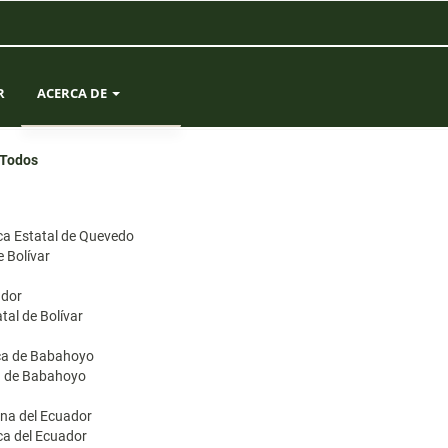
R
ACERCA DE
SOBRE LA REVISTA
Todos
ENVÍOS
ica Estatal de Quevedo
EQUIPO EDITORIAL
e Bolívar
ador
ESTADÍSTICAS
tal de Bolívar
CONTACTO
ica de Babahoyo
ca de Babahoyo
ana del Ecuador
ica del Ecuador