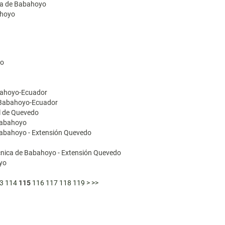
ica de Babahoyo
ahoyo
yo
abahoyo-Ecuador
e Babahoyo-Ecuador
al de Quevedo
 Babahoyo
 Babahoyo - Extensión Quevedo
écnica de Babahoyo - Extensión Quevedo
oyo
3
114
115
116
117
118
119
>
>>