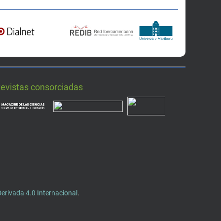
Revistas consorciadas
rivada 4.0 Internacional
.