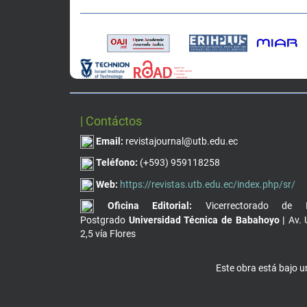
| Contáctos
Email:
revistajournal@utb.edu.ec
Teléfono:
(+593) 959118258
Web:
https://revistas.utb.edu.ec/index.php/sr/
Oficina Editorial:
Vicerrectorado de I
Postgrado
Universidad Técnica de Babahoyo |
Av. 
2,5 vía Flores
Este obra está bajo 