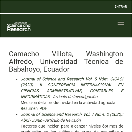
Navegación
ENTRAR
principal
Contenido
principal
Toggl
Barra
naviga
lateral
Camacho Villota, Washington
Alfredo, Universidad Técnica de
Babahoyo, Ecuador
Journal of Science and Research Vol. 5 Núm. CICACI
(2020): II CONFERENCIA INTERNACIONAL EN
CIENCIAS ADMINISTRATIVAS, CONTABLES E
INFORMÁTICAS
- Artículo de Investigación
Medición de la productividad en la actividad agrícola
Resumen
PDF
Journal of Science and Research Vol. 7 Núm. 2 (2022):
Abril - Junio
- Artículo de Revisión
Factores que inciden para alcanzar niveles óptimos de