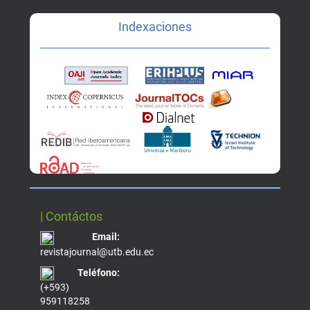
Indexaciones
| Contáctos
Email:
revistajournal@utb.edu.ec
Teléfono:
(+593)
959118258