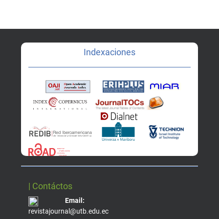
Indexaciones
| Contáctos
Email:
revistajournal@utb.edu.ec