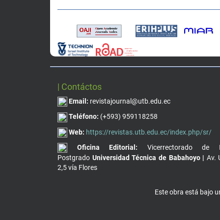
| Contáctos
Email:
revistajournal@utb.edu.ec
Teléfono:
(+593) 959118258
Web:
https://revistas.utb.edu.ec/index.php/sr/
Oficina Editorial:
Vicerrectorado de I
Postgrado
Universidad Técnica de Babahoyo |
Av. 
2,5 vía Flores
Este obra está bajo 