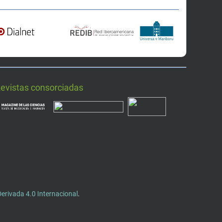
Revistas consorciadas
rivada 4.0 Internacional
.