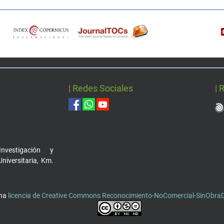
| Redes Sociales
| 
nvestigación y
Universitaria, Km.
una
licencia de Creative Commons Reconocimiento-NoComercial-SinObraDe