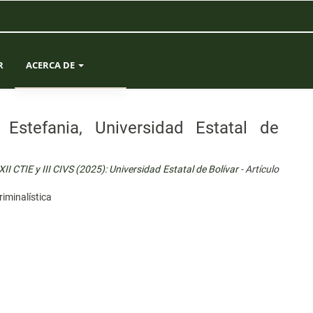
R
ACERCA DE
SOBRE LA REVISTA
Estefania, Universidad Estatal de
ENVÍOS
I CTIE y III CIVS (2025): Universidad Estatal de Bolívar
- Artículo
EQUIPO EDITORIAL
riminalística
ESTADÍSTICAS
CONTACTO