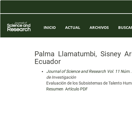
Navegación
principal
Contenido
principal
Barra
INICIO
ACTUAL
ARCHIVOS
BUSCA
lateral
Palma Llamatumbi, Sisney Arid
Ecuador
Journal of Science and Research Vol. 11 Núm. XI
de Investigación
Evaluación de los Subsistemas de Talento Human
Resumen
Artículo PDF