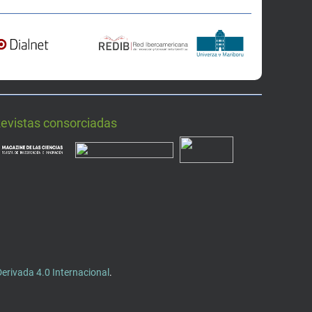
Revistas consorciadas
rivada 4.0 Internacional
.