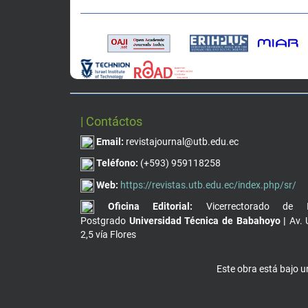
| Contáctos
Email:
revistajournal@utb.edu.ec
Teléfono:
(+593) 959118258
Web:
https://revistas.utb.edu.ec/index.php/sr/
Oficina Editorial:
Vicerrectorado de I
Postgrado
Universidad Técnica de Babahoyo |
Av. 
2,5 vía Flores
Este obra está bajo 