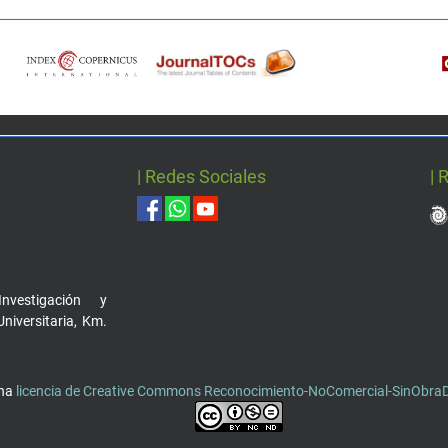
| Redes Sociales
| 
nvestigación y
Universitaria, Km.
una
licencia de Creative Commons Reconocimiento-NoComercial-SinObraDe