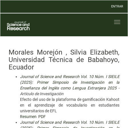
Navegación
ENTRAR
principal
Contenido
principal
Toggl
Barra
naviga
lateral
Morales Morejón , Silvia Elizabeth,
Universidad Técnica de Babahoyo,
Ecuador
Journal of Science and Research Vol. 10 Núm. I SIEILE
(2025): Primer Simposio de Investigación en la
Enseñanza del Inglés como Lengua Extranjera 2025
-
Artículo de Investigación
Efecto del uso de la plataforma de gamificación Kahoot
en el aprendizaje de vocabulario en estudiantes
universitarios de EFL
Resumen
PDF
Journal of Science and Research Vol. 10 Núm. I SIEILE