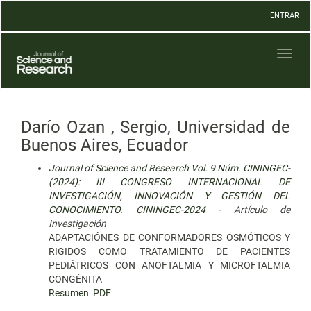
Navegación
ENTRAR
principal
Contenido
principal
Toggl
Barra
naviga
lateral
Darío Ozan , Sergio, Universidad de
Buenos Aires, Ecuador
Journal of Science and Research Vol. 9 Núm. CININGEC-
(2024): III CONGRESO INTERNACIONAL DE
INVESTIGACIÓN, INNOVACIÓN Y GESTIÓN DEL
CONOCIMIENTO. CININGEC-2024
- Artículo de
Investigación
ADAPTACIÓNES DE CONFORMADORES OSMÓTICOS Y
RIGIDOS COMO TRATAMIENTO DE PACIENTES
PEDIÁTRICOS CON ANOFTALMIA Y MICROFTALMIA
CONGÉNITA
Resumen
PDF