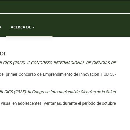
R
ACERCA DE
SOBRE LA REVISTA
or
ENVÍOS
. II CICS (2023): II CONGRESO INTERNACIONAL DE CIENCIAS DE
EQUIPO EDITORIAL
ón del primer Concurso de Emprendimiento de Innovación HUB 58-
ESTADÍSTICAS
I CICS (2025): III Congreso Internacional de Ciencias de la Salud
CONTACTO
d visual en adolescentes, Ventanas, durante el período de octubre