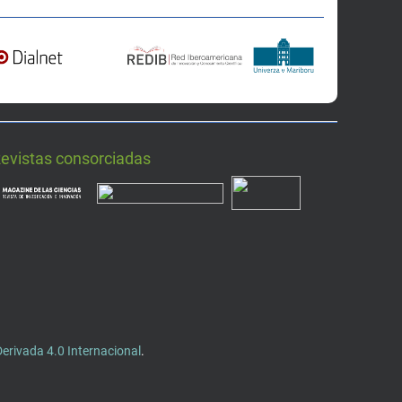
Revistas consorciadas
rivada 4.0 Internacional
.