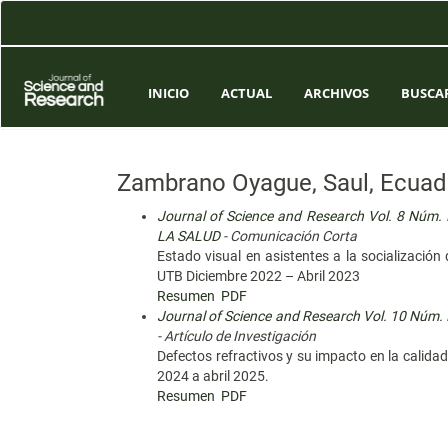
Navegación
principal
Contenido
principal
Barra
INICIO
ACTUAL
ARCHIVOS
BUSCA
lateral
Zambrano Oyague, Saul, Ecuad
Journal of Science and Research Vol. 8 Núm
LA SALUD
- Comunicación Corta
Estado visual en asistentes a la socializaci
UTB Diciembre 2022 – Abril 2023
Resumen
PDF
Journal of Science and Research Vol. 10 Núm. II
- Artículo de Investigación
Defectos refractivos y su impacto en la calida
2024 a abril 2025.
Resumen
PDF