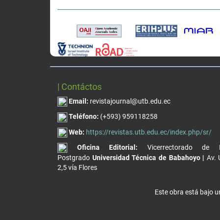
| Contáctos
Email:
revistajournal@utb.edu.ec
Teléfono:
(+593) 959118258
Web:
https://revistas.utb.edu.ec/index.php/sr/
Oficina Editorial:
Vicerrectorado de I
Postgrado
Universidad Técnica de Babahoyo |
Av. 
2,5 vía Flores
Este obra está bajo 