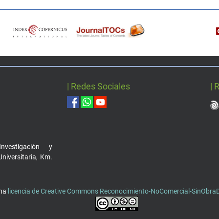
| Redes Sociales
| 
nvestigación y
Universitaria, Km.
una
licencia de Creative Commons Reconocimiento-NoComercial-SinObraDe