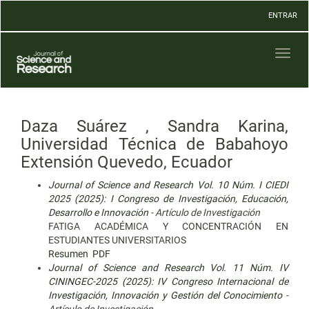
Navegación
ENTRAR
principal
Contenido
principal
Toggl
Barra
naviga
lateral
Daza Suárez , Sandra Karina,
Universidad Técnica de Babahoyo
Extensión Quevedo, Ecuador
Journal of Science and Research Vol. 10 Núm. I CIEDI
2025 (2025): I Congreso de Investigación, Educación,
Desarrollo e Innovación
- Artículo de Investigación
FATIGA ACADÉMICA Y CONCENTRACIÓN EN
ESTUDIANTES UNIVERSITARIOS
Resumen
PDF
Journal of Science and Research Vol. 11 Núm. IV
CININGEC-2025 (2025): IV Congreso Internacional de
Investigación, Innovación y Gestión del Conocimiento
-