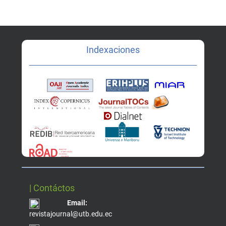
Indexaciones
| Contáctos
Email:
revistajournal@utb.edu.ec