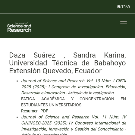
Navegación
ENTRAR
principal
Contenido
principal
Toggl
Barra
naviga
lateral
Daza Suárez , Sandra Karina,
Universidad Técnica de Babahoyo
Extensión Quevedo, Ecuador
Journal of Science and Research Vol. 10 Núm. I CIEDI
2025 (2025): I Congreso de Investigación, Educación,
Desarrollo e Innovación
- Artículo de Investigación
FATIGA ACADÉMICA Y CONCENTRACIÓN EN
ESTUDIANTES UNIVERSITARIOS
Resumen
PDF
Journal of Science and Research Vol. 11 Núm. IV
CININGEC-2025 (2025): IV Congreso Internacional de
Investigación, Innovación y Gestión del Conocimiento
-