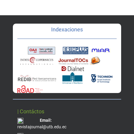
Indexaciones
| Contáctos
Email:
revistajournal@utb.edu.ec