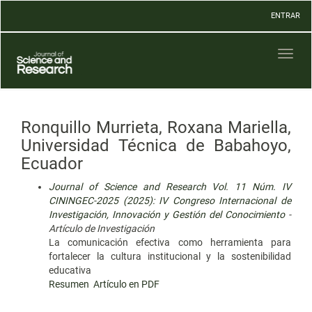
Navegación
ENTRAR
principal
Contenido
principal
Toggl
Barra
naviga
lateral
Ronquillo Murrieta, Roxana Mariella,
Universidad Técnica de Babahoyo,
Ecuador
Journal of Science and Research Vol. 11 Núm. IV
CININGEC-2025 (2025): IV Congreso Internacional de
Investigación, Innovación y Gestión del Conocimiento
-
Artículo de Investigación
La comunicación efectiva como herramienta para
fortalecer la cultura institucional y la sostenibilidad
educativa
Resumen
Artículo en PDF