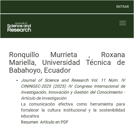
Navegación
ENTRAR
principal
Contenido
principal
Toggl
Barra
naviga
lateral
Ronquillo Murrieta , Roxana
Mariella, Universidad Técnica de
Babahoyo, Ecuador
Journal of Science and Research Vol. 11 Núm. IV
CININGEC-2025 (2025): IV Congreso Internacional de
Investigación, Innovación y Gestión del Conocimiento
-
Artículo de Investigación
La comunicación efectiva como herramienta para
fortalecer la cultura institucional y la sostenibilidad
educativa
Resumen
Artículo en PDF