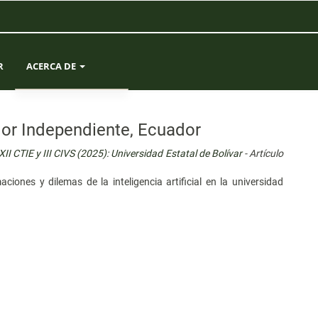
R
ACERCA DE
SOBRE LA REVISTA
ador Independiente, Ecuador
ENVÍOS
I CTIE y III CIVS (2025): Universidad Estatal de Bolívar
- Artículo
EQUIPO EDITORIAL
iones y dilemas de la inteligencia artificial en la universidad
ESTADÍSTICAS
CONTACTO