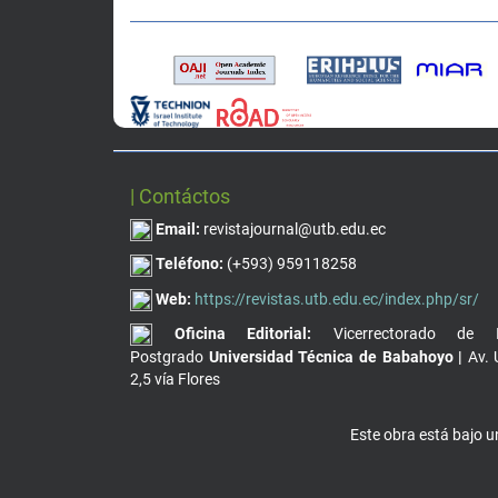
| Contáctos
Email:
revistajournal@utb.edu.ec
Teléfono:
(+593) 959118258
Web:
https://revistas.utb.edu.ec/index.php/sr/
Oficina Editorial:
Vicerrectorado de I
Postgrado
Universidad Técnica de Babahoyo |
Av. 
2,5 vía Flores
Este obra está bajo 