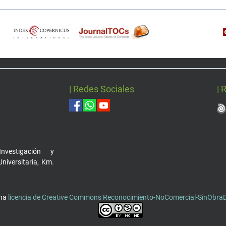
| Redes Sociales
| 
nvestigación y
Universitaria, Km.
una
licencia de Creative Commons Reconocimiento-NoComercial-SinObraDe