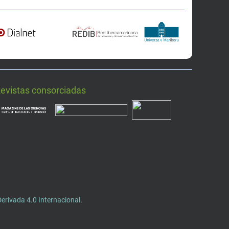
Revistas consorciadas
rivada 4.0 Internacional
.