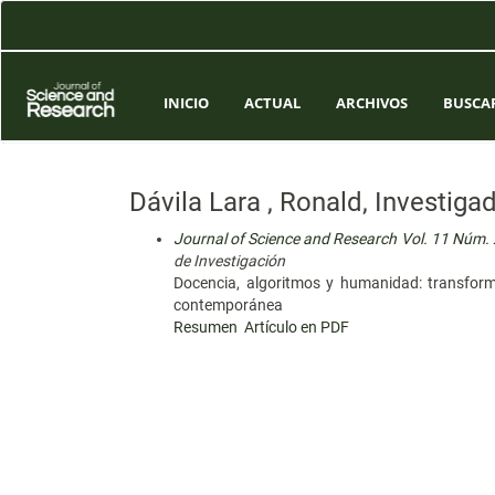
Navegación
principal
Contenido
principal
Barra
INICIO
ACTUAL
ARCHIVOS
BUSCA
lateral
Dávila Lara , Ronald, Investig
Journal of Science and Research Vol. 11 Núm. XI
de Investigación
Docencia, algoritmos y humanidad: transformac
contemporánea
Resumen
Artículo en PDF