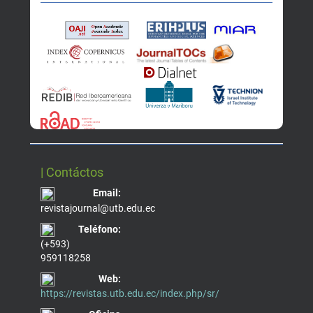
| Contáctos
Email:
revistajournal@utb.edu.ec
Teléfono:
(+593)
959118258
Web:
https://revistas.utb.edu.ec/index.php/sr/