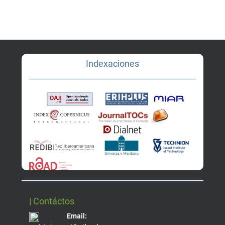
Indexaciones
| Contáctos
Email: