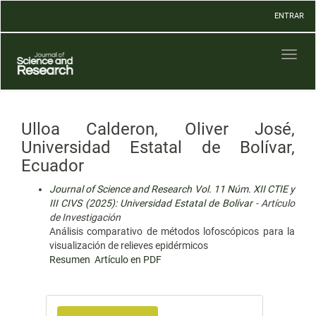
Navegación
ENTRAR
principal
Contenido
principal
Toggl
Barra
naviga
lateral
Ulloa Calderon, Oliver José,
Universidad Estatal de Bolívar,
Ecuador
Journal of Science and Research Vol. 11 Núm. XII CTIE y
III CIVS (2025): Universidad Estatal de Bolívar
- Artículo
de Investigación
Análisis comparativo de métodos lofoscópicos para la
visualización de relieves epidérmicos
Resumen
Artículo en PDF