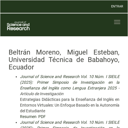
Navegación
ENTRAR
principal
Contenido
principal
Toggl
Barra
naviga
lateral
Beltrán Moreno, Miguel Esteban,
Universidad Técnica de Babahoyo,
Ecuador
Journal of Science and Research Vol. 10 Núm. I SIEILE
(2025): Primer Simposio de Investigación en la
Enseñanza del Inglés como Lengua Extranjera 2025
-
Artículo de Investigación
Estrategias Didácticas para la Enseñanza del Inglés en
Entornos Virtuales: Un Enfoque Basado en la Autonomía
del Estudiante
Resumen
PDF
Journal of Science and Research Vol. 10 Núm. I SIEILE