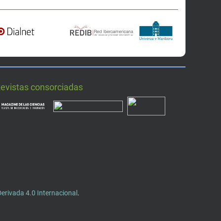
Revistas consorciadas
rivada 4.0 Internacional
.