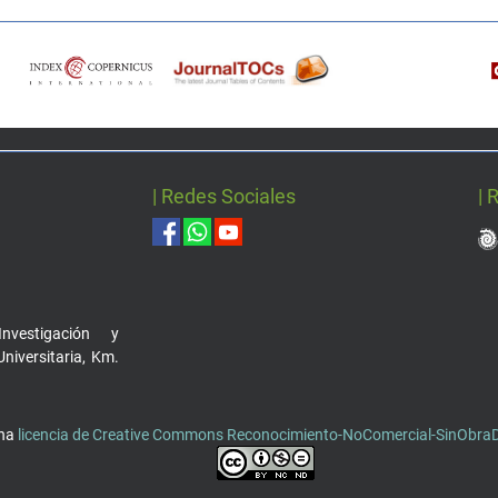
| Redes Sociales
| 
nvestigación y
Universitaria, Km.
una
licencia de Creative Commons Reconocimiento-NoComercial-SinObraDe