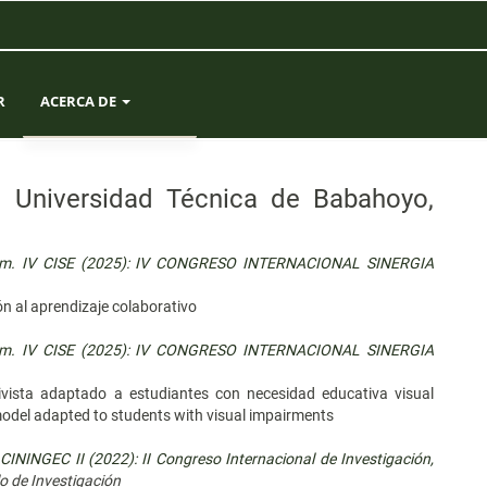
R
ACERCA DE
SOBRE LA REVISTA
, Universidad Técnica de Babahoyo,
ENVÍOS
Núm. IV CISE (2025): IV CONGRESO INTERNACIONAL SINERGIA
EQUIPO EDITORIAL
ón al aprendizaje colaborativo
ESTADÍSTICAS
Núm. IV CISE (2025): IV CONGRESO INTERNACIONAL SINERGIA
CONTACTO
vista adaptado a estudiantes con necesidad educativa visual
model adapted to students with visual impairments
ININGEC II (2022): II Congreso Internacional de Investigación,
lo de Investigación