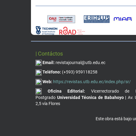
| Contáctos
Email:
revistajournal@utb.edu.ec
Teléfono:
(+593) 959118258
Web:
https://revistas.utb.edu.ec/index.php/sr/
Oficina Editorial:
Vicerrectorado de I
Postgrado
Universidad Técnica de Babahoyo |
Av. 
2,5 vía Flores
Este obra está bajo 