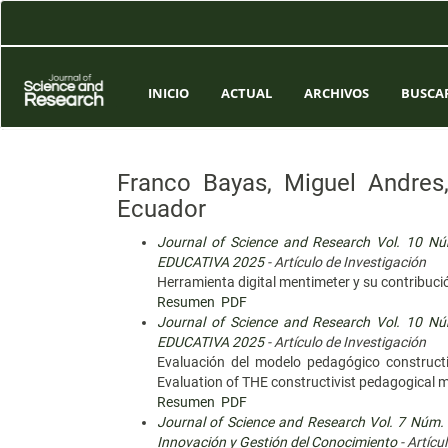
Navegación
principal
Contenido
principal
Barra
INICIO
ACTUAL
ARCHIVOS
BUSCA
lateral
Franco Bayas, Miguel Andres
Ecuador
Journal of Science and Research Vol. 10 
EDUCATIVA 2025
- Artículo de Investigación
Herramienta digital mentimeter y su contribuci
Resumen
PDF
Journal of Science and Research Vol. 10 
EDUCATIVA 2025
- Artículo de Investigación
Evaluación del modelo pedagógico constructi
Evaluation of THE constructivist pedagogical 
Resumen
PDF
Journal of Science and Research Vol. 7 Núm. C
Innovación y Gestión del Conocimiento
- Artícu