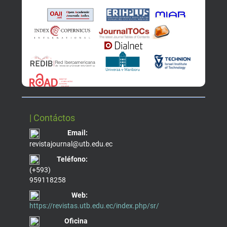
| Contáctos
Email:
revistajournal@utb.edu.ec
Teléfono:
(+593)
959118258
Web:
https://revistas.utb.edu.ec/index.php/sr/
Oficina