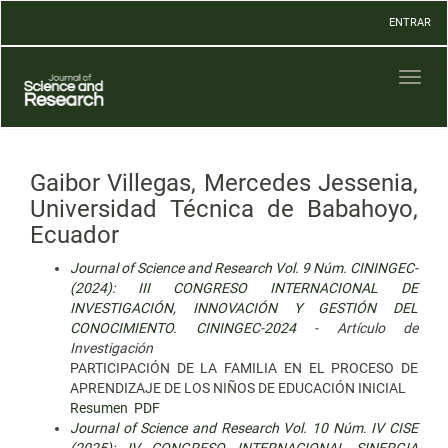
Navegación
ENTRAR
principal
Contenido
principal
Toggl
Barra
naviga
lateral
Gaibor Villegas, Mercedes Jessenia,
Universidad Técnica de Babahoyo,
Ecuador
Journal of Science and Research Vol. 9 Núm. CININGEC-
(2024): III CONGRESO INTERNACIONAL DE
INVESTIGACIÓN, INNOVACIÓN Y GESTIÓN DEL
CONOCIMIENTO. CININGEC-2024
- Artículo de
Investigación
PARTICIPACIÓN DE LA FAMILIA EN EL PROCESO DE
APRENDIZAJE DE LOS NIÑOS DE EDUCACIÓN INICIAL
Resumen
PDF
Journal of Science and Research Vol. 10 Núm. IV CISE