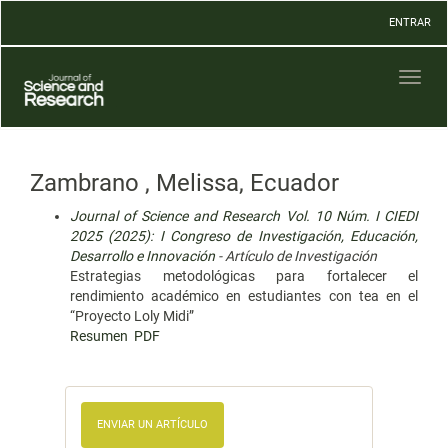
Navegación
ENTRAR
principal
Contenido
principal
Toggl
Barra
naviga
lateral
Zambrano , Melissa, Ecuador
Journal of Science and Research Vol. 10 Núm. I CIEDI
2025 (2025): I Congreso de Investigación, Educación,
Desarrollo e Innovación
- Artículo de Investigación
Estrategias metodológicas para fortalecer el
rendimiento académico en estudiantes con tea en el
“Proyecto Loly Midi”
Resumen
PDF
ENVIAR UN ARTÍCULO