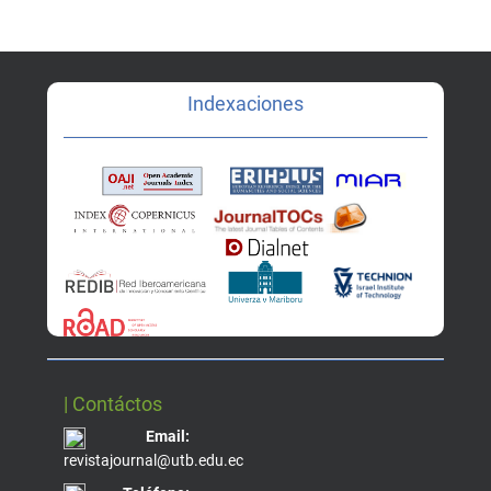
Indexaciones
| Contáctos
Email:
revistajournal@utb.edu.ec