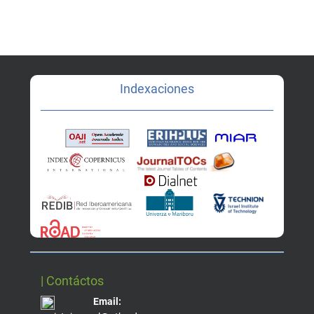
Indexaciones
| Contáctos
Email: