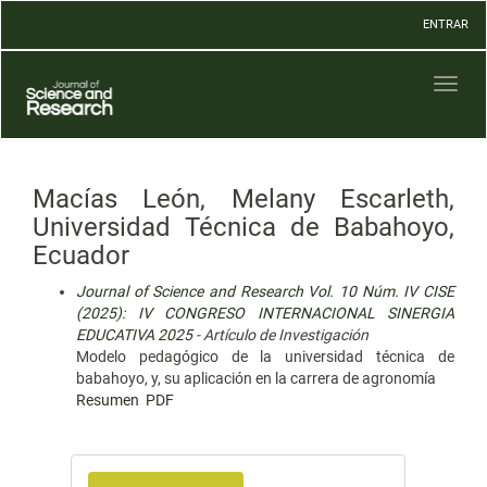
Navegación
ENTRAR
principal
Contenido
principal
Toggl
Barra
naviga
lateral
Macías León, Melany Escarleth,
Universidad Técnica de Babahoyo,
Ecuador
Journal of Science and Research Vol. 10 Núm. IV CISE
(2025): IV CONGRESO INTERNACIONAL SINERGIA
EDUCATIVA 2025
- Artículo de Investigación
Modelo pedagógico de la universidad técnica de
babahoyo, y, su aplicación en la carrera de agronomía
Resumen
PDF