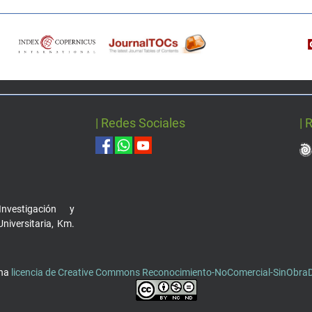
| Redes Sociales
| 
nvestigación y
Universitaria, Km.
una
licencia de Creative Commons Reconocimiento-NoComercial-SinObraDe