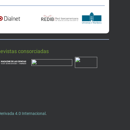
Revistas consorciadas
rivada 4.0 Internacional
.