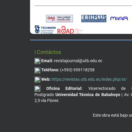
| Contáctos
Email:
revistajournal@utb.edu.ec
Teléfono:
(+593) 959118258
Web:
https://revistas.utb.edu.ec/index.php/sr/
Oficina Editorial:
Vicerrectorado de I
Postgrado
Universidad Técnica de Babahoyo |
Av. 
2,5 vía Flores
Este obra está bajo 